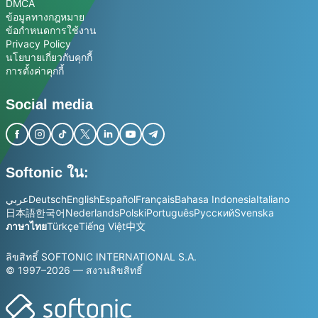
DMCA
ข้อมูลทางกฎหมาย
ข้อกำหนดการใช้งาน
Privacy Policy
นโยบายเกี่ยวกับคุกกี้
การตั้งค่าคุกกี้
Social media
Softonic ใน:
عربي
Deutsch
English
Español
Français
Bahasa Indonesia
Italiano
日本語
한국어
Nederlands
Polski
Português
Русский
Svenska
ภาษาไทย
Türkçe
Tiếng Việt
中文
ลิขสิทธิ์ SOFTONIC INTERNATIONAL S.A.
© 1997–2026 — สงวนลิขสิทธิ์