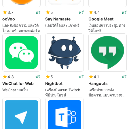
3.7
ฟรี
5
ฟรี
4.4
ฟรี
ooVoo
Say Namaste
Google Meet
แอพส่งข้อความและวิดี
แอปวิดีโอและแชทฟรี
เว็บแอปการประชุมทาง
โอคอลข้ามแพลตฟอร์ม
วิดีโอฟรี
4.3
ฟรี
5
ฟรี
4.1
ฟรี
WeChat for Web
Nightbot
Hangouts
WeChat บนเว็บ
เครื่องมือแชท Twitch
เครือข่ายการส่ง
ที่มีประโยชน์
ข้อความแบบครบวงจร
ฟรี