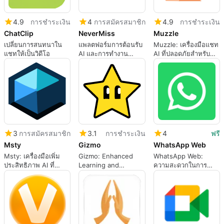
4.9
การชำระเงิน
4
การสมัครสมาชิก
4.9
การชำระเงิน
ChatClip
NeverMiss
Muzzle
เปลี่ยนการสนทนาใน
แพลตฟอร์มการต้อนรับ
Muzzle: เครื่องมือแชท
แชทให้เป็นวิดีโอ
AI และการทำงาน
AI ที่ปลอดภัยสำหรับ
อัตโนมัติสำหรับธุรกิจ
ความเป็นส่วนตัว
บริการที่บ้าน
3
การสมัครสมาชิก
3.1
การชำระเงิน
4
ฟรี
Msty
Gizmo
WhatsApp Web
Msty: เครื่องมือเพิ่ม
Gizmo: Enhanced
WhatsApp Web:
ประสิทธิภาพ AI ที่
Learning and
ความสะดวกในการ
ครอบคลุม
Memory Tool
พิมพ์จากคอมพิวเตอร์
ของคุณ