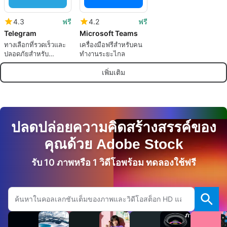
4.3
ฟรี
4.2
ฟรี
Telegram
Microsoft Teams
ทางเลือกที่รวดเร็วและ
เครื่องมือฟรีสำหรับคน
ปลอดภัยสำหรับ
ทำงานระยะไกล
WhatsApp
เพิ่มเติม
ปลดปล่อยความคิดสร้างสรรค์ของ
คุณด้วย Adobe Stock
รับ 10 ภาพหรือ 1 วิดีโอพร้อม ทดลองใช้ฟรี
ค้นหาเว็บไซต์ Adobe.com
วิดีโอ
เสียง
ภาพ