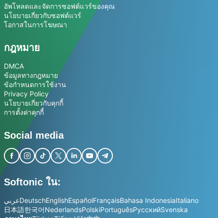
อัพโหลดและจัดการซอฟต์แวร์ของคุณ
นโยบายเกี่ยวกับซอฟต์แวร์
โอกาสในการโฆษณา
กฎหมาย
DMCA
ข้อมูลทางกฎหมาย
ข้อกำหนดการใช้งาน
Privacy Policy
นโยบายเกี่ยวกับคุกกี้
การตั้งค่าคุกกี้
Social media
Softonic ใน:
عربي
Deutsch
English
Español
Français
Bahasa Indonesia
Italiano
日本語
한국어
Nederlands
Polski
Português
Русский
Svenska