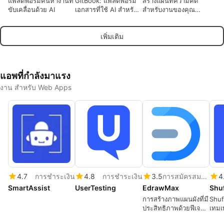
แพลตฟอร์มค้นหางานที่
GitBook: แพลตฟอร์ม
สร้างแผนที่ความคิด
ขับเคลื่อนด้วย AI
เอกสารที่ใช้ AI สำหรับ
สำหรับงานของคุณ
ทีมวิศวกรรมและ
จัดการทุกโครงการด้วย
ผลิตภัณฑ์
ภาพโดยใช้รายการที่
เพิ่มเติม
ต้องทำแบบซ้อนกัน
แอพที่กำลังมาแรง
งาน สำหรับ Web Apps
4.7
การชำระเงิน
4.8
การชำระเงิน
3.5
การสมัครสมาชิก
4
SmartAssist
UserTesting
EdrawMax
Shuf
การสร้างภาพแผนผังที่มี
Shuf
ประสิทธิภาพด้วยฟีเจอร์
เทมเพ
AI
และ