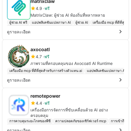
matrixclaw
4.9
ฟรี
MatrixClaw: ผู้ช่วย AI ท้องถิ่นที่หลากหลาย
ผู้ช่วย AI ฟรี
แอปพลิเคชันแปลภาษา AI
ผู้ช่วย AI
เครื่องมือ mcp ที่ดีที่สุ
ดูรายละเอียด
axocoatl
4.7
ฟรี
ภาพรวมที่ครอบคลุมของ Axocoatl AI Runtime
เครื่องมือ mcp ที่ดีที่สุดสำหรับการสร้างตัวแทน ai
แอปพลิเคชันแปลภาษา AI
ดูรายละเอียด
remotepower
4.4
ฟรี
เครื่องมือการจัดการที่ขับเคลื่อนด้วย AI อย่าง
ครอบคลุม
การควบคุมระยะไกลของพีซี
ความปลอดภัยของเซิร์ฟเวอร์ mcp
การเข้าถึงระ
ดูรายละเอียด