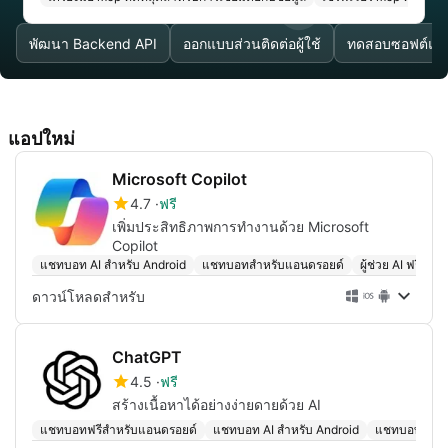
พัฒนา Backend API
ออกแบบส่วนติดต่อผู้ใช้
ทดสอบซอฟต์แวร
แอปใหม่
Microsoft Copilot
4.7
ฟรี
เพิ่มประสิทธิภาพการทำงานด้วย Microsoft
Copilot
แชทบอท AI สำหรับ Android
แชทบอทสำหรับแอนดรอยด์
ผู้ช่วย AI ฟรีสำห
ดาวน์โหลดสำหรับ
ChatGPT
4.5
ฟรี
สร้างเนื้อหาได้อย่างง่ายดายด้วย AI
แชทบอทฟรีสำหรับแอนดรอยด์
แชทบอท AI สำหรับ Android
แชทบอทสำหร