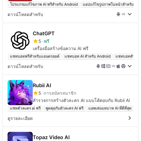
โปรแกรมแก้ไขภาพ AI ฟรีสำหรับ Android
แอปแก้ไขรูปภาพใบหน้าสำหรับแอน
ดาวน์โหลดสำหรับ
ChatGPT
5
ฟรี
เครื่องมือสร้างข้อความ AI ฟรี
แชทบอทฟรีสำหรับแอนดรอยด์
แชทบอท AI สำหรับ Android
แชทบอทสำหรั
ดาวน์โหลดสำหรับ
Rubii AI
5
การสมัครสมาชิก
สำรวจการสร้างตัวละคร AI แบบโต้ตอบกับ Rubii AI
แชทตัวละคร ai ฟรี
พูดคุยกับตัวละคร AI ฟรี
แอพเล่นบทบาท AI ที่ดีที่สุด
แช
ดูรายละเอียด
Topaz Video AI