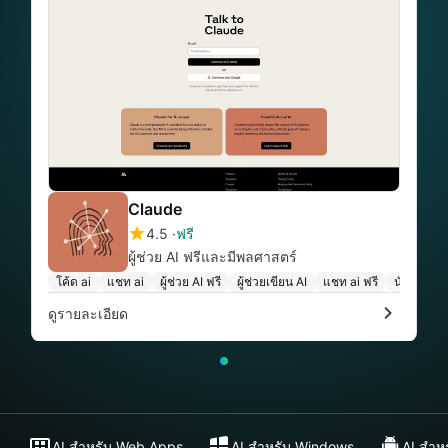
Claude
4.5
ฟรี
ผู้ช่วย AI ฟรีและมีพลศาสตร์
โค้ด ai
แชท ai
ผู้ช่วย AI ฟรี
ผู้ช่วยเขียน AI
แชท ai ฟรี
นักเขียน A
ดูรายละเอียด
AI สำหรับ Web Apps
AI สำหรับ Windows
AI สำห