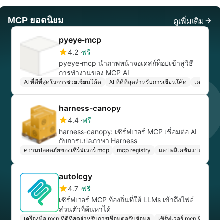
MCP ยอดนิยม
ดูเพิ่มเติม
pyeye-mcp
4.2
ฟรี
pyeye-mcp นำภาพหน้าจอเดสก์ท็อปเข้าสู่วิธี
การทำงานของ MCP AI
AI ที่ดีที่สุดในการช่วยเขียนโค้ด
AI ที่ดีที่สุดสำหรับการเขียนโค้ด
เครื่องมือ
harness-canopy
4.4
ฟรี
harness-canopy: เซิร์ฟเวอร์ MCP เชื่อมต่อ AI
กับการแปลภาษา Harness
ความปลอดภัยของเซิร์ฟเวอร์ mcp
mcp registry
แอปพลิเคชันแปลภาษา 
autology
4.7
ฟรี
เซิร์ฟเวอร์ MCP ท้องถิ่นที่ให้ LLMs เข้าถึงไฟล์
ส่วนตัวที่ค้นหาได้
เครื่องมือ mcp ที่ดีที่สุดสำหรับการเชื่อมต่อกับข้อมูล
เซิร์ฟเวอร์ mcp ที่ดีที่ส