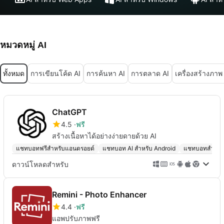
หมวดหมู่ AI
ทั้งหมด
การเขียนโค้ด AI
การค้นหา AI
การตลาด AI
เครื่องสร้างภาพ
ChatGPT
4.5
ฟรี
สร้างเนื้อหาได้อย่างง่ายดายด้วย AI
แชทบอทฟรีสำหรับแอนดรอยด์
แชทบอท AI สำหรับ Android
แชทบอทสำหรั
ดาวน์โหลดสำหรับ
Remini - Photo Enhancer
4.4
ฟรี
แอพปรับภาพฟรี