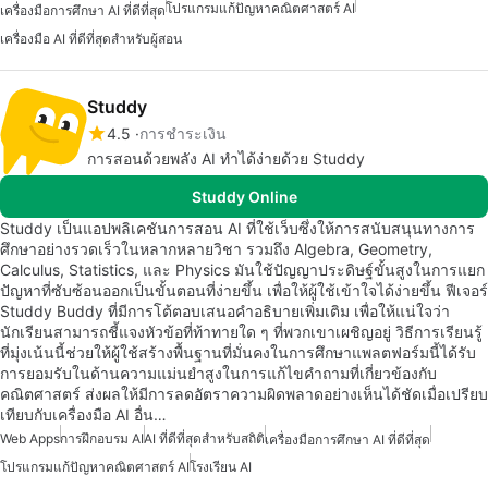
โปรแกรมแก้ปัญหาคณิตศาสตร์ AI
เครื่องมือการศึกษา AI ที่ดีที่สุด
เครื่องมือ AI ที่ดีที่สุดสำหรับผู้สอน
Studdy
4.5
การชำระเงิน
การสอนด้วยพลัง AI ทำได้ง่ายด้วย Studdy
Studdy Online
Studdy เป็นแอปพลิเคชันการสอน AI ที่ใช้เว็บซึ่งให้การสนับสนุนทางการ
ศึกษาอย่างรวดเร็วในหลากหลายวิชา รวมถึง Algebra, Geometry,
Calculus, Statistics, และ Physics มันใช้ปัญญาประดิษฐ์ขั้นสูงในการแยก
ปัญหาที่ซับซ้อนออกเป็นขั้นตอนที่ง่ายขึ้น เพื่อให้ผู้ใช้เข้าใจได้ง่ายขึ้น ฟีเจอร์
Studdy Buddy ที่มีการโต้ตอบเสนอคำอธิบายเพิ่มเติม เพื่อให้แน่ใจว่า
นักเรียนสามารถชี้แจงหัวข้อที่ท้าทายใด ๆ ที่พวกเขาเผชิญอยู่ วิธีการเรียนรู้
ที่มุ่งเน้นนี้ช่วยให้ผู้ใช้สร้างพื้นฐานที่มั่นคงในการศึกษาแพลตฟอร์มนี้ได้รับ
การยอมรับในด้านความแม่นยำสูงในการแก้ไขคำถามที่เกี่ยวข้องกับ
คณิตศาสตร์ ส่งผลให้มีการลดอัตราความผิดพลาดอย่างเห็นได้ชัดเมื่อเปรียบ
เทียบกับเครื่องมือ AI อื่น…
Web Apps
การฝึกอบรม AI
AI ที่ดีที่สุดสำหรับสถิติ
เครื่องมือการศึกษา AI ที่ดีที่สุด
โปรแกรมแก้ปัญหาคณิตศาสตร์ AI
โรงเรียน AI