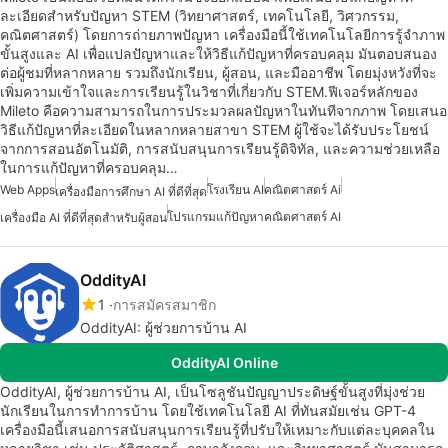
ละเอียดสำหรับปัญหา STEM (วิทยาศาสตร์, เทคโนโลยี, วิศวกรรม,
คณิตศาสตร์) โดยการถ่ายภาพปัญหา เครื่องมือนี้ใช้เทคโนโลยีการรู้จำภาพ
ขั้นสูงและ AI เพื่อแปลปัญหาและให้วิธีแก้ปัญหาที่ครอบคลุม มันตอบสนอง
ต่อผู้ชมที่หลากหลาย รวมถึงนักเรียน, ผู้สอน, และมืออาชีพ โดยมุ่งหวังที่จะ
เพิ่มความเข้าใจและการเรียนรู้ในวิชาที่เกี่ยวกับ STEM.ฟีเจอร์หลักของ
Mileto คือความสามารถในการประมวลผลปัญหาในทันทีจากภาพ โดยเสนอ
วิธีแก้ปัญหาที่ละเอียดในหลากหลายสาขา STEM ผู้ใช้จะได้รับประโยชน์
จากการสอนอัตโนมัติ, การสนับสนุนการเรียนรู้ดิจิทัล, และความช่วยเหลือ
ในการแก้ปัญหาที่ครอบคลุม…
Web Apps
โรงเรียน AI
คณิตศาสตร์ Ai
เครื่องมือการศึกษา AI ที่ดีที่สุด
โปรแกรมแก้ปัญหาคณิตศาสตร์ AI
เครื่องมือ AI ที่ดีที่สุดสำหรับผู้สอน
OddityAI
1
การสมัครสมาชิก
OddityAI: ผู้ช่วยการบ้าน AI
OddityAI Online
OddityAI, ผู้ช่วยการบ้าน AI, เป็นโซลูชันปัญญาประดิษฐ์ขั้นสูงที่มุ่งช่วย
นักเรียนในการทำการบ้าน โดยใช้เทคโนโลยี AI ที่ทันสมัยเช่น GPT-4
เครื่องมือนี้เสนอการสนับสนุนการเรียนรู้ที่ปรับให้เหมาะกับแต่ละบุคคลใน