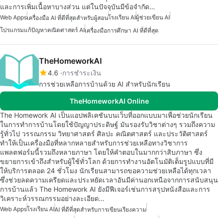
และการเพิ่มเนื้อหาบางส่วน แต่ในปัจจุบันมีข้อจำกัด…
Web Apps
โรงเรียน AI
ผู้ช่วยเขียน AI
เครื่องมือ AI ที่ดีที่สุดสำหรับผู้สอน
โปรแกรมแก้ปัญหาคณิตศาสตร์ AI
เครื่องมือการศึกษา AI ที่ดีที่สุด
TheHomeworkAI
4.6
การชำระเงิน
การช่วยเหลือการบ้านด้วย AI สำหรับนักเรียน
TheHomeworkAI Online
The Homework AI เป็นแอปพลิเคชันบนเว็บที่ออกแบบมาเพื่อช่วยนักเรียน
ในการทำการบ้านโดยใช้ปัญญาประดิษฐ์ มันรองรับวิชาต่างๆ รวมถึงความ
รู้ทั่วไป วรรณกรรม วิทยาศาสตร์ ศิลปะ คณิตศาสตร์ และประวัติศาสตร์
ทำให้เป็นเครื่องมือที่หลากหลายสำหรับการช่วยเหลือทางวิชาการ
แพลตฟอร์มนี้รวมถึงหลายภาษา โดยให้คำตอบในมากกว่าสิบภาษา ซึ่ง
ขยายการเข้าถึงสำหรับผู้ใช้ทั่วโลก ด้วยการทำงานอัตโนมัติเต็มรูปแบบที่มี
ให้บริการตลอด 24 ชั่วโมง นักเรียนสามารถขอความช่วยเหลือได้ทุกเวลา
ซึ่งช่วยลดความเครียดและประหยัดเวลาอันมีค่านอกเหนือจากการสนับสนุน
การบ้านแล้ว The Homework AI ยังมีฟีเจอร์เช่นการสรุปหนังสือและการ
วิเคราะห์วรรณกรรมอย่างละเอียด…
Web Apps
โรงเรียน AI
AI ที่ดีที่สุดสำหรับการเขียนเรียงความ