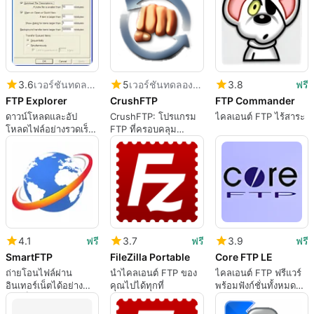
3.6
เวอร์ชันทดลองใช้
5
เวอร์ชันทดลองใช้
3.8
ฟรี
FTP Explorer
CrushFTP
FTP Commander
ดาวน์โหลดและอัป
CrushFTP: โปรแกรม
ไคลเอนต์ FTP ไร้สาระ
โหลดไฟล์อย่างรวดเร็ว
FTP ที่ครอบคลุม
ด้วยแอพ FTP ที่ลื่นไหล
สำหรับ Windows
นี้
4.1
ฟรี
3.7
ฟรี
3.9
ฟรี
SmartFTP
FileZilla Portable
Core FTP LE
ถ่ายโอนไฟล์ผ่าน
นำไคลเอนต์ FTP ของ
ไคลเอนต์ FTP ฟรีแวร์
อินเทอร์เน็ตได้อย่าง
คุณไปได้ทุกที่
พร้อมฟังก์ชั่นทั้งหมดที่
รวดเร็ว
คุณต้องการ