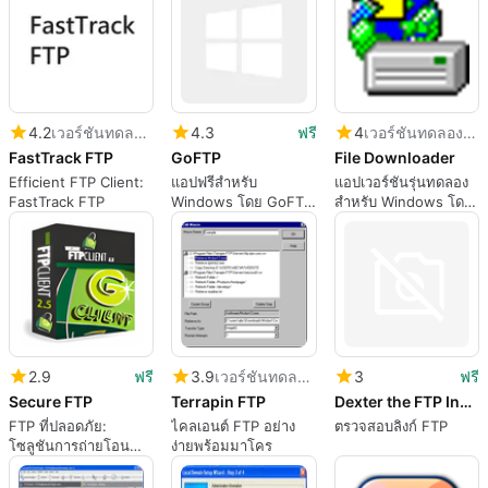
4.2
เวอร์ชันทดลองใช้
4.3
ฟรี
4
เวอร์ชันทดลองใช้
FastTrack FTP
GoFTP
File Downloader
Efficient FTP Client:
แอปฟรีสำหรับ
แอปเวอร์ชันรุ่นทดลอง
FastTrack FTP
Windows โดย GoFTP
สำหรับ Windows โดย
Software.
Noel Danjou.
2.9
ฟรี
3.9
เวอร์ชันทดลองใช้
3
ฟรี
Secure FTP
Terrapin FTP
Dexter the FTP Indexer
FTP ที่ปลอดภัย:
ไคลเอนต์ FTP อย่าง
ตรวจสอบลิงก์ FTP
โซลูชันการถ่ายโอน
ง่ายพร้อมมาโคร
ไฟล์ที่เชื่อถือได้