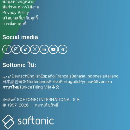
ข้อมูลทางกฎหมาย
ข้อกำหนดการใช้งาน
Privacy Policy
นโยบายเกี่ยวกับคุกกี้
การตั้งค่าคุกกี้
Social media
Softonic ใน:
عربي
Deutsch
English
Español
Français
Bahasa Indonesia
Italiano
日本語
한국어
Nederlands
Polski
Português
Русский
Svenska
ภาษาไทย
Türkçe
Tiếng Việt
中文
ลิขสิทธิ์ SOFTONIC INTERNATIONAL S.A.
© 1997–2026 — สงวนลิขสิทธิ์