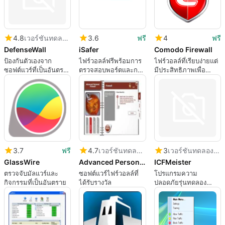
4.8
เวอร์ชันทดลองใช้
3.6
ฟรี
4
ฟรี
DefenseWall
iSafer
Comodo Firewall
ป้องกันตัวเองจาก
ไฟร์วอลล์ฟรีพร้อมการ
ไฟร์วอลล์ที่เรียบง่ายแต่
ซอฟต์แวร์ที่เป็นอันตราย
ตรวจสอบพอร์ตและการ
มีประสิทธิภาพเพื่อ
ทั้งหมด
บล็อกพีซี
ปกป้องการเชื่อมต่อของ
คุณ
3.7
ฟรี
4.7
เวอร์ชันทดลองใช้
3
เวอร์ชันทดลองใช้
GlassWire
Advanced Personal Firewall
ICFMeister
ตรวจจับมัลแวร์และ
ซอฟต์แวร์ไฟร์วอลล์ที่
โปรแกรมความ
กิจกรรมที่เป็นอันตราย
ได้รับรางวัล
ปลอดภัยรุ่นทดลอง
สำหรับ Windows