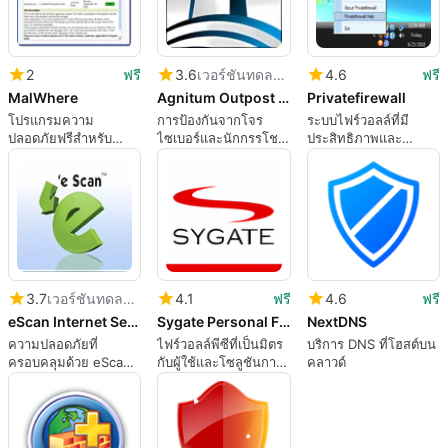
2
ฟรี
3.6
เวอร์ชันทดลองใช้
4.6
ฟรี
MalWhere
Agnitum Outpost Firewall
Privatefirewall
โปรแกรมความ
การป้องกันจากโจร
ระบบไฟร์วอลล์ที่มี
ปลอดภัยฟรีสำหรับ
ไซเบอร์และนักกรรโชก
ประสิทธิภาพและ
Windows
ออนไลน์
ปลอดภัย
3.7
เวอร์ชันทดลองใช้
4.1
ฟรี
4.6
ฟรี
eScan Internet Security Suite
Sygate Personal Firewall
NextDNS
ความปลอดภัยที่
ไฟร์วอลล์พีซีที่เป็นมิตร
บริการ DNS ที่โฮสต์บน
ครอบคลุมด้วย eScan
กับผู้ใช้และโซลูชันการ
คลาวด์
Internet Security
รักษาความปลอดภัยเด
Suite
สก์ท็อปส่วนบุคคล