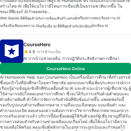
การผลิตงานเขียนที่มีคุณภาพสูง AI Humanizer ตรวจจับและแก้ไขเนื้อหาที่
สร้างโดย AI เพื่อให้แน่ใจว่ามีโทนการเขียนที่เป็นธรรมชาติมากขึ้น ใน
ขณะที่ฟีเจอร์ AI Freewrite…
Web Apps
เครื่องตรวจสอบเรียงความ AI
AI ที่ดีที่สุดสำหรับการเขียนเชิงสร้างสรรค์
เครื่องมือเขียนบทความ AI
นักเขียน AI
เครื่องมือ AI ที่ดีที่สุดสำหรับนักเขียน
CourseHero
4.9
การชำระเงิน
AI การบ้านช่วยเหลือ: การปฏิวัติประสิทธิภาพการศึกษา
CourseHero Online
AI Homework Help ของ CourseHero เป็นเครื่องมือการศึกษาที่สร้างสรรค์
ซึ่งมุ่งเป้าไปที่นักศึกษาในมหาวิทยาลัย ออกแบบมาเพื่อเพิ่มประสบการณ์การ
เรียนรู้ผ่านข้อมูลเชิงลึกที่ขับเคลื่อนด้วย AI และคำแนะนำจากผู้เชี่ยวชาญ ผู้
ใช้สามารถอัปโหลดเอกสารการศึกษา ซึ่งจะได้รับการเสริมด้วยคำตอบและ
คำอธิบายทันที ทำให้การจัดการกับหัวข้อที่ซับซ้อนง่ายขึ้น แพลตฟอร์มนี้
รองรับรูปแบบคำถามที่หลากหลาย รวมถึงแบบเลือกตอบ แบบเติมคำ และ
คำถามแบบเปิด ตอบสนองความต้องการทางวิชาการที่หลากหลายนอกจาก
การเสริมเอกสารแล้ว บริการนี้ยังเชื่อมต่อผู้ใช้กับติวเตอร์ผู้เชี่ยวชาญที่ได้รับ
การตรวจสอบสำหรับความช่วยเหลือแบบเรียลไทม์ เพื่อให้แน่ใจว่ามีความ
ช่วยเหลือให้พร้อม คอนเซ็ปต์หลักภายในเอกสารจะถูกเน้นและกำหนดไว้