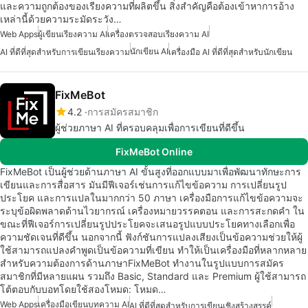
และความถูกต้องของเรียงความที่ผลิตขึ้น สิ่งสำคัญคือต้องเข้าหาการอ้าง
เหล่านี้ด้วยความระมัดระวัง…
Web Apps
ผู้เขียนเรียงความ AI
เครื่องตรวจสอบเรียงความ AI
นักเขียน AI
AI ที่ดีที่สุดสำหรับการเขียนเรียงความ
เครื่องมือ AI ที่ดีที่สุดสำหรับนักเขียน
FixMeBot
4.2
การสมัครสมาชิก
ผู้ช่วยภาษา AI ที่ครอบคลุมเพื่อการเขียนที่ดีขึ้น
FixMeBot Online
FixMeBot เป็นผู้ช่วยด้านภาษา AI ขั้นสูงที่ออกแบบมาเพื่อพัฒนาทักษะการ
เขียนและการสื่อสาร มันมีฟีเจอร์เช่นการแก้ไขข้อความ การเปลี่ยนรูป
ประโยค และการแปลในมากกว่า 50 ภาษา เครื่องมือการแก้ไขข้อความจะ
ระบุข้อผิดพลาดด้านไวยากรณ์ เครื่องหมายวรรคตอน และการสะกดคำ ใน
ขณะที่ฟีเจอร์การเปลี่ยนรูปประโยคจะเสนอรูปแบบประโยคทางเลือกเพื่อ
ความชัดเจนที่ดีขึ้น นอกจากนี้ ฟังก์ชันการแปลงเสียงเป็นข้อความช่วยให้ผู้
ใช้สามารถแปลงคำพูดเป็นข้อความที่เขียน ทำให้เป็นเครื่องมือที่หลากหลาย
สำหรับความต้องการด้านภาษาFixMeBot ทำงานในรูปแบบการสมัคร
สมาชิกที่มีหลายแผน รวมถึง Basic, Standard และ Premium ผู้ใช้สามารถ
โต้ตอบกับบอทโดยใช้สองโหมด: โหมด…
Web Apps
เครื่องมือเขียนบทความ AI
AI ที่ดีที่สุดสำหรับการเขียนเชิงสร้างสรรค์