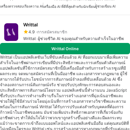
เครื่องตรวจสอบเรียงความ AI
ผู้ช่วยเขียน AI
เครื่องมือ AI ที่ดีที่สุดสำหรับนักเขียน
Writtal
4.9
การสมัครสมาชิก
Writtal: ผู้ช่วยชีวิต AI ของคุณสำหรับความสำเร็จในอาชีพ
Writtal Online
Writtal เป็นแอปพลิเคชันเว็บที่ขับเคลื่อนด้วย AI ที่ออกแบบมาเพื่อเพิ่มความ
สำเร็จในอาชีพผ่านการเขียนที่มีประสิทธิภาพและการเตรียมตัวสัมภาษณ์
แอปพลิเคชันที่ใช้การสมัครสมาชิกนี้มีเครื่องมือสำหรับการสร้างเรซูเม่ที่มี
ผลกระทบ จดหมายสมัครงานที่เป็นมืออาชีพ และเอกสารทางกฎหมาย ผู้ใช้
สามารถได้รับประโยชน์จากการสัมภาษณ์จำลองที่ขับเคลื่อนด้วย AI ซึ่ง
จำลองสถานการณ์สัมภาษณ์จริง ช่วยปรับปรุงทักษะการตอบสนองและ
ประสิทธิภาพการสัมภาษณ์โดยรวม แอปพลิเคชันนี้ทำงานบน JavaScript
ซึ่งรับประกันการทำงานที่ราบรื่นในการสร้างเอกสารที่มุ่งเน้นอาชีพและ
ช่วยให้ผู้ใช้มีส่วนร่วมโดยมุ่งเน้นที่การสร้างเอกสารทางวิชาชีพและความ
พร้อมในการสัมภาษณ์ Writtal ได้รับการปรับแต่งสำหรับบุคคลที่ต้องการ
ก้าวหน้าในอาชีพของตน มันช่วยเพิ่มประสิทธิภาพเอกสารที่เกี่ยวข้องกับ
อาชีพต่างๆ ทำให้มั่นใจได้ว่าพวกเขาถูกสร้างขึ้นอย่างดีและมีผลกระทบ
แม้ว่าจะขาดการเข้าถึงแบบออฟไลน์และแอปพลิเคชันมือถือ แต่คุณสมบัติที่
ไม่เหมือนใครของ Writtal เช่น การสร้างเอกสารทางกฎหมายที่ปรับแต่งและ