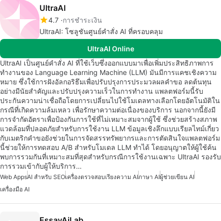
UltraAI
4.7
การชำระเงิน
UltraAI: โซลูชันศูนย์คำสั่ง AI ที่ครอบคลุม
UltraAI Online
UltraAI เป็นศูนย์คำสั่ง AI ที่ใช้เว็บซึ่งออกแบบมาเพื่อเพิ่มประสิทธิภาพการ
ทำงานของ Language Learning Machine (LLM) มันมีการแคชเชิงความ
หมาย ซึ่งใช้การฝังอัลกอริธึมเพื่อปรับปรุงการประมวลผลคำขอ ลดต้นทุน
อย่างมีนัยสำคัญและปรับปรุงความเร็วในการทำงาน แพลตฟอร์มนี้รับ
ประกันความน่าเชื่อถือโดยการเปลี่ยนไปใช้โมเดลทางเลือกโดยอัตโนมัติใน
กรณีที่เกิดความล้มเหลว เพื่อรักษาความต่อเนื่องของบริการ นอกจากนี้ยังมี
การจำกัดอัตราเพื่อป้องกันการใช้ที่ไม่เหมาะสมจากผู้ใช้ ซึ่งช่วยสร้างสภาพ
แวดล้อมที่ปลอดภัยสำหรับการใช้งาน LLM ข้อมูลเชิงลึกแบบเรียลไทม์เกี่ยว
กับเมตริกคำขอยังช่วยในการจัดสรรทรัพยากรและการตัดสินใจแพลตฟอร์ม
นี้ช่วยให้การทดสอบ A/B สำหรับโมเดล LLM ทำได้ โดยอนุญาตให้ผู้ใช้ค้น
พบการรวมกันที่เหมาะสมที่สุดสำหรับกรณีการใช้งานเฉพาะ UltraAI รองรับ
การรวมเข้ากับผู้ให้บริการ…
Web Apps
AI สำหรับ SEO
เครื่องตรวจสอบเรียงความ AI
ภาษา AI
ผู้ช่วยเขียน AI
เครื่องมือ AI
EssayAiLab