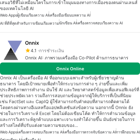
เสนอวิธีที่ไม่เหมือนใครในการเข้าใจมุมมองทางการเมืองของตนผ่านเลนส์
ของเทคโนโลยี AI
Web Apps
ผู้เขียนเรียงความ AI
เครื่องมือเขียนบทความ AI
นักเขียน AI
เครื่องตรวจสอบเรียงความ AI
AI ที่ดีที่สุดสำหรับการเขียนเรียงความ
Onnix
4.1
การชำระเงิน
Onnix AI: ภาพรวมเครื่องมือ Co-Pilot ด้านการธนาคาร
Onnix Online
Onnix AI เป็นเครื่องมือ AI ที่ออกแบบเฉพาะสำหรับผู้เชี่ยวชาญด้าน
ธนาคาร โดยมีเป้าหมายเพื่อทำให้กระบวนการต่าง ๆ ง่ายขึ้นและเพิ่ม
ประสิทธิภาพการทำงาน มันใช้ AI และวิทยาศาสตร์ข้อมูลเพื่อเสนอฟีเจอร์ที่
ช่วยประหยัดเวลา รวมถึงการสอบถามข้อมูลจากผู้ให้บริการที่เป็นที่นิยม
เช่น FactSet และ CapIQ ผู้ใช้สามารถรับคำตอบที่สามารถติดตามได้
โดยตรงผ่านทางอีเมลหรือแอปพลิเคชันส่งข้อความ นอกจากนี้ Onnix ยัง
ช่วยในการวิเคราะห์ Excel โดยไม่ต้องเขียนโค้ด ทำให้การคำนวณข้อมูล
และการวิเคราะห์ลูกค้าแบบเฉพาะเจาะจงทำได้ง่ายขึ้น มันยังช่วยในการ
สร้างสไลด์ที่ปรับแต่งตามความชอบของ…
Web Apps
เครื่องตรวจสอบเรียงความ AI
เครื่องมือการตรวจจับข้อความ AI
การฝึกอบรม AI
ผู้ช่วยเขียน AI
เครื่องมือ AI