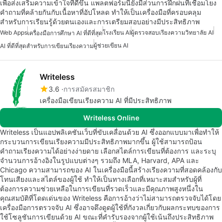
เพื่อส่งเสริมความเข้าใจที่ดีขึ้น แพลตฟอร์มนี้ยังมีส่วนการฝึกฝนที่เชื่อมโยง
คำถามที่คล้ายกันกับเนื้อหาที่อัปโหลด ทำให้เป็นเครื่องมือที่ครอบคลุม
สำหรับการเรียนรู้ด้วยตนเองและการเตรียมสอบอย่างมีประสิทธิภาพ
Web Apps
โรงเรียน AI
ผู้ตรวจสอบเรียงความวิทยาลัย AI
เครื่องมือการศึกษา AI ที่ดีที่สุด
ผู้ช่วยเขียน AI
AI ที่ดีที่สุดสำหรับการเขียนเรียงความ
Writeless
3.6
การสมัครสมาชิก
เครื่องมือเขียนเรียงความ AI ที่มีประสิทธิภาพ
Writeless Online
Writeless เป็นแอปพลิเคชันเว็บที่ขับเคลื่อนด้วย AI ซึ่งออกแบบมาเพื่อทำให้
กระบวนการเขียนเรียงความมีประสิทธิภาพมากขึ้น ผู้ใช้สามารถป้อน
คำถามเรียงความได้อย่างง่ายดาย เลือกสไตล์การเขียนที่ต้องการ และระบุ
จำนวนการอ้างอิงในรูปแบบต่างๆ รวมถึง MLA, Harvard, APA และ
Chicago ความสามารถของ AI ในเครื่องมือนี้สร้างเรียงความที่สอดคล้องกับ
โทนเสียงและสไตล์ของผู้ใช้ ทำให้เป็นทางเลือกที่เหมาะสมสำหรับผู้ที่
ต้องการความช่วยเหลือในการเขียนที่รวดเร็วและมีคุณภาพสูงหนึ่งใน
คุณสมบัติที่โดดเด่นของ Writeless คือการอ้างว่าไม่สามารถตรวจจับได้โดย
เครื่องมือการตรวจจับ AI ซึ่งอาจดึงดูดผู้ใช้ที่กังวลเกี่ยวกับผลกระทบของการ
ใช้โซลูชันการเขียนด้วย AI ขณะที่คำรับรองจากผู้ใช้เน้นถึงประสิทธิภาพ