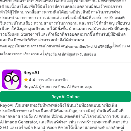
ซึ่งช่วยเพิ่มความน่าเชื่อถือของโพสต์ของผู้ใช้ นอกจากนี้ RewriteWise ยัง
เขียนเนื้อหาใหม่เพื่อให้มั่นใจว่ามีความคล่องแคล่วเหมือนเจ้าของภาษา
ทำให้ผู้ใช้สามารถสื่อสารความคิดได้อย่างมีประสิทธิภาพในภาษาต่าง
ประเทศ นอกจากการตรวจสอบแล้ว เครื่องมือนี้ยังมีฟีเจอร์การปรับแต่งที่
วิเคราะห์โทนเสียง ความสามารถในการอ่าน และการใช้คำสำคัญ เพื่อปรับ
เนื้อหาให้ดึงดูดกลุ่มเป้าหมายได้ดียิ่งขึ้น ด้วยแผนการสมัครสมาชิกที่ยืดหยุ่น
รวมถึงแผน Starter ฟรีและตัวเลือกที่ครอบคลุมมากขึ้นสำหรับผู้มีอิทธิพล
และทีม RewriteWise สามารถเข้าถึงได้ผ่านบอท…
Web Apps
โปรแกรมตรวจสอบไวยากรณ์ AI
นักเขียน AI
โปรแกรมเขียนใหม่ AI ฟรีที่ดีที่สุด
เครื่องตรวจสอบเรียงความ AI
เครื่องมือ AI ที่ดีที่สุดสำหรับนักเขียน
ReyoAI
4.4
การสมัครสมาชิก
ReyoAI: ผู้ช่วยการเขียน AI ที่ครอบคลุม
ReyoAI Online
ReyoAI เป็นแพลตฟอร์มที่ทรงพลังซึ่งใช้บนเว็บที่ออกแบบมาเพื่อเพิ่ม
ประสิทธิภาพการสร้างเนื้อหาดิจิทัลผ่านปัญญาประดิษฐ์ มันมีเครื่องมือที่
หลากหลาย รวมถึง AI Writer ที่มีเทมเพลตที่สร้างไว้ล่วงหน้ากว่า 100 แบบ,
AI Image Generator, และฟีเจอร์ต่างๆ เช่น การสร้างบทความที่เหมาะกับ
SEO และเครื่องมือ Brand Voice ที่ช่วยให้เนื้อหาสอดคล้องกับเอกลักษณ์