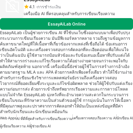
4.1
การชำระเงิน
เครื่องมือ AI ที่ครอบคลุมสำหรับการเขียนเรียงความ
EssayAiLab Online
EssayAiLab เป็นผู้ช่วยการเขียน AI ที่ใช้บนเว็บซึ่งออกแบบมาเพื่อปรับปรุง
กระบวนการเขียนเรียงความ มันมีฟีเจอร์หลากหลาย รวมถึงฐานข้อมูลการ
ค้นหาขนาดใหญ่ที่ให้เนื้อหาที่เกี่ยวข้องจากแหล่งที่เชื่อถือได้ ข้อเสนอการ
เขียนอัตโนมัติ และเครื่องตรวจสอบการคัดลอกที่ละเอียดอ่อนเพื่อให้แน่ใจ
ว่าเป็นต้นฉบับ ผู้ใช้สามารถป้อนหัวข้อและรับข้อเสนอเนื้อหาที่ปรับแต่งได้
ทำให้สามารถร่างและแก้ไขเรียงความได้อย่างง่ายดายจนกว่าจะพอใจกับ
ผลิตภัณฑ์สุดท้าย นอกจากนี้ เครื่องมือนี้ยังช่วยผู้ใช้ในการสร้างการอ้างอิง
ตามมาตรฐาน MLA และ APA ด้วยการคลิกเพียงครั้งเดียว ทำให้ใช้งานง่าย
สำหรับการเขียนเชิงวิชาการแพลตฟอร์มยังรวมถึงเครื่องตรวจสอบ
ไวยากรณ์ที่ยอดเยี่ยมซึ่งระบุและแก้ไขข้อผิดพลาด ช่วยให้ผู้ใช้ปรับแต่งเรียง
ความก่อนการส่ง ด้วยการเข้าถึงทรัพยากรเรียงความและการดาวน์โหลด
แบบไม่จำกัด EssayAiLab มุ่งหวังที่จะอำนวยความสะดวกในกระบวนการ
เขียนในขณะที่รักษาความเป็นส่วนตัวของผู้ใช้ การมุ่งเน้นในการให้เนื้อหา
ที่มีคุณภาพสูงและปราศจากการคัดลอกทำให้มันเป็นแหล่งข้อมูลที่มีค่า
สำหรับนักเรียนและนักเขียนเหมือนกัน
Web Apps
เครื่องตรวจสอบเรียงความ AI
นักเขียน AI
AI ที่ดีที่สุดสำหรับการเขียนเรียงความ
ผู้เขียนเรียงความ AI
ผู้ช่วยเขียน AI