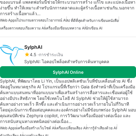
ของแบรนด์ แพลตฟอร์มนี้ช่วยให้กระบวนการสร้าง แก้ไข และแปลงเนื้อหา
ง่ายขึ้น ทำให้เหมาะสำหรับนักการตลาดและผู้สร้างเนื้อหาเช่นกัน.นอกจาก
การสร้างเนื้อหาแล้ว…
Web Apps
โปรแกรมตรวจสอบไวยากรณ์ AI
AI ที่ดีที่สุดสำหรับการเขียนหนังสือ
เครื่องตรวจสอบเรียงความ AI
เครื่องมือเขียนบทความ AI
นักเขียน AI
SylphAI
4.5
การชำระเงิน
SylphAI: ไอคอปไพล็อตสำหรับการค้นหาบุคคล
SylphAI Online
SylphAI, ที่พัฒนาโดย Li Yin, เป็นแอปพลิเคชันเว็บที่ขับเคลื่อนด้วย AI ซึ่ง
จัดอยู่ในหมวดธุรกิจ AI โปรแกรมนี้ที่เรียกว่า Gaia ยังทำหน้าที่เป็นเครื่องมือ
ค้นหาแบบสนทนาที่ออกแบบมาเพื่อเสริมสร้างการสื่อสารและเชื่อมต่อผู้ใช้
อย่างมีประสิทธิภาพ โดยใช้เทคโนโลยี AI SylphAI ช่วยให้ผู้ใช้สามารถ
ค้นหาอย่างรวดเร็ว ลึกซึ้ง และดำเนินการอย่างรวดเร็วภายในไม่กี่วินาที
โดยมุ่งเน้นการเชื่อมต่อบุคคลและองค์กรอย่างไม่มีข้อบกพร่อง SylphAI มอบ
คุณสมบัติเช่น Zephyra copilot, การวิวัฒนาเครื่องมืออย่างต่อเนื่อง และ
การสนับสนุนทางเทคนิคอย่างต่อเนื่อง…
Web Apps
เครื่องมือสร้างเว็บไซต์ AI
เครื่องเปลี่ยนเสียง AI
การรู้จำเสียงด้วย AI
ตัวปรับเสียง AI
การสร้างเสียง AI