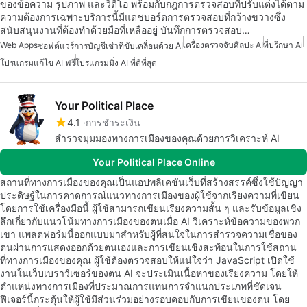
ของข้อความ รูปภาพ และวิดีโอ พร้อมกับกฎการตรวจสอบที่ปรับแต่งได้ตาม
ความต้องการเฉพาะบริการนี้มีแดชบอร์ดการตรวจสอบที่กว้างขวางซึ่ง
สนับสนุนงานที่ต้องทำด้วยมือที่เหลืออยู่ บันทึกการตรวจสอบ…
Web Apps
เครื่องตรวจจับศิลปะ AI
ที่ปรึกษา Ai
ซอฟต์แวร์การบัญชีเช่าที่ขับเคลื่อนด้วย AI
โปรแกรมแก้ไข AI ฟรี
โปรแกรมมิ่ง AI ที่ดีที่สุด
Your Political Place
4.1
การชำระเงิน
สำรวจมุมมองทางการเมืองของคุณด้วยการวิเคราะห์ AI
Your Political Place Online
สถานที่ทางการเมืองของคุณเป็นแอปพลิเคชันเว็บที่สร้างสรรค์ซึ่งใช้ปัญญา
ประดิษฐ์ในการคาดการณ์แนวทางการเมืองของผู้ใช้จากเรียงความที่เขียน
โดยการใช้เครื่องมือนี้ ผู้ใช้สามารถเขียนเรียงความสั้น ๆ และรับข้อมูลเชิง
ลึกเกี่ยวกับแนวโน้มทางการเมืองของตนเมื่อ AI วิเคราะห์ข้อความของพวก
เขา แพลตฟอร์มนี้ออกแบบมาสำหรับผู้ที่สนใจในการสำรวจความเชื่อของ
ตนผ่านการแสดงออกด้วยตนเองและการเขียนเชิงสะท้อนในการใช้สถาน
ที่ทางการเมืองของคุณ ผู้ใช้ต้องตรวจสอบให้แน่ใจว่า JavaScript เปิดใช้
งานในเว็บเบราว์เซอร์ของตน AI จะประเมินเนื้อหาของเรียงความ โดยให้
ตำแหน่งทางการเมืองที่ประมาณการแทนการจำแนกประเภทที่ชัดเจน
ฟีเจอร์นี้กระตุ้นให้ผู้ใช้มีส่วนร่วมอย่างรอบคอบกับการเขียนของตน โดย