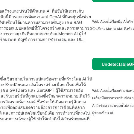
อสร้างและปรับใช้ตัวแทน AI ที่ปรับให้เหมาะกับ
กนี้มีกรอบการพัฒนาแอป GenAI ที่ยืดหยุ่นซึ่งช่วย
Web Apps
เครื่องมือ AI
บริก
ี่ซับซ้อนได้ผ่านความสามารถขั้นสูง เช่น RAG
มถึงการออกแบบผลลัพธ์ที่มีโครงสร้างและความสามารถ
นักเขียน AI
แปล Ai
AI ถึงข้
การทางธุรกิจที่หลากหลายด้วย Momen AI ผู้ใช้
ร้อมระบบบัญชี การรวมการชำระเงิน และ UI…
UndetectableGP
็บซึ่งเชี่ยวชาญในการแปลงข้อความที่สร้างโดย AI ให้
นจะปรับเปลี่ยนและจัดโครงสร้างเนื้อหาใหม่เพื่อให้
AI เช่น GPTZero และ ZeroGPT ผู้ใช้สามารถอัป
Web Apps
เครื่องสร้างข้อค
ะรับเวอร์ชันที่ถูกแปลงซึ่งรักษาความหมายเดิมไว้
เครื่องมือการตรวจจับข้อคว
ารวิเคราะห์อารมณ์ ซึ่งช่วยให้เกิดความรู้สึกทาง
AI ถึงข้อความมนุษย์
ไม่สาม
ากหลายเพื่อตอบสนองความต้องการการเขียนที่หลาก
์ และการอัปเดตโซเชียลมีเดีย การทำงานที่ตรงไป
ผู้ช่วยเขียน AI
สบการณ์ของผู้ใช้ ทำให้เข้าถึงได้สำหรับทุกคนที่