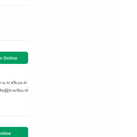
er Online
วาม AI ฟรี
แปล Ai
ิษฐ์
ผู้ช่วยเขียน AI
nline