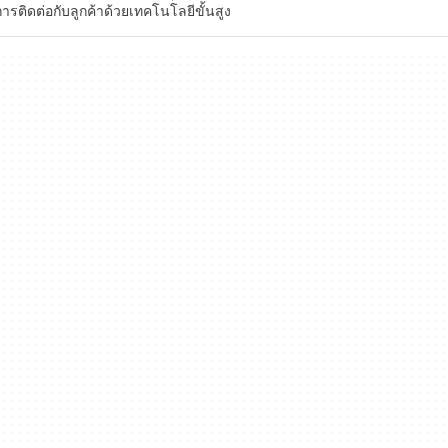
รติดต่อกับลูกค้าด้วยเทคโนโลยีขั้นสูง