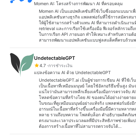
Momen AI: โครงสร้างการพัฒนา AI ที่ครอบคลุม
Momen AI เป็นแอปพลิเคชันที่ใช้เว็บซึ่งออกแบบมาเพื่
แอปพลิเคชันทางธุรกิจ แพลตฟอร์มที่ใช้การสมัครสมาชิ
ให้ผู้ใช้สามารถสร้างตัวแทน AI ที่สามารถดำเนินงานท
retrieval และการเรียกใช้เครื่องมือ ฟีเจอร์หลักรว
ในการเรียก API ภายนอก ทำให้เหมาะสำหรับความต้อง
สามารถพัฒนาแอปพลิเคชันแบบฟูลสแต็คที่ครบถ้วนพ
UndetectableGPT
4.7
การชำระเงิน
แปลงข้อความ AI ด้วย UndetectableGPT
UndetectableGPT.ai เป็นผู้ช่วยการเขียน AI ที่ใช้เว
เป็นเนื้อหาที่เหมือนมนุษย์ โดยใช้อัลกอริธึมขั้นสูง มั
แน่ใจว่ามันสามารถหลีกเลี่ยงเครื่องมือการตรวจจับ 
โหลดข้อความที่สร้างโดย AI ของตนได้อย่างง่ายดายแล
ในขณะที่ดูเหมือนมนุษย์อย่างแท้จริง แพลตฟอร์มยังมีก
อารมณ์ในเนื้อหาที่สร้างขึ้นเครื่องมือนี้มีความหล
หลาย รวมถึงบทความ โพสต์บล็อก คำอธิบายผลิตภัณฑ
ตรงมาและเวลาประมวลผลที่มีประสิทธิภาพช่วยเพิ่มประ
ต้องการสร้างเนื้อหาที่ไม่สามารถตรวจจับได้…