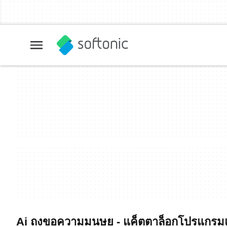
Ai ถงขอความมนษย - แค็ตตาล็อกโปรแกรมแ