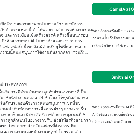
CamelAGI O
บบมาเพื่ออำนวยความสะดวกในการสร้างและจัดการ
้กับตัวแทนเหล่านี้ ทำให้พวกเขาสามารถทำงานร่วม
Web Apps
เครื่องมือการตร
ิจ และการเขียนเชิงสร้างสรรค์ สร้างขึ้นบนกรอบ
ภาษา AI
AI ถึงข้อความมนุษ
็นถึงศักยภาพของ AI ในการจำลองกระบวนการ
เครื่องมือวิเคราะห์ข้อความ
แพลตฟอร์มนี้เข้าถึงได้สำหรับผู้ใช้ที่หลากหลาย
วัตกรรมนี้สนับสนุนการใช้งานที่หลากหลายรวมถึง…
Smith.ai O
ี่มีประสิทธิภาพ
ื่อเพิ่มการมีส่วนร่วมของลูกค้าผ่านแนวทางที่เป็น
รสมาชิกนี้ทำงานตลอด 24 ชั่วโมง ให้ธุรกิจสามารถ
เจอร์หลักประกอบด้วยการสนับสนุนการแชทที่ขับ
Web Apps
แชทบ็อกซ์ AI ที่ดี
รวมเข้ากับช่องทางการสื่อสารต่างๆ อย่างราบรื่น
างรวดเร็วและมีประสิทธิภาพด้วยการมุ่งเน้นที่ AI
AI ถึงข้อความมนุษย์
แชทบอท 
ิการลูกค้าเป็นไปอย่างราบรื่น ช่วยให้ธุรกิจสามารถ
บริการตอบคำถามด้วย AI
ยชน์โดยเฉพาะสำหรับองค์กรที่ต้องการเพิ่ม
ที่ลดภาระงานของพนักงานมนุษย์ โดยรวมแล้ว