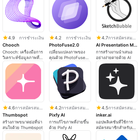
4.9
การชำระเงิน
4.2
การชำระเงิน
4.7
การสมัครสมาชิก
Chooch
PhotoFuse2.0
AI Presentation Maker by SketchBubble
Chooch: เครื่องมือการ
เปลี่ยนแปลงภาพของ
การสร้างงานนำเสนอ
วิเคราะห์ข้อมูลภาพที่มี
คุณด้วย PhotoFuse
อย่างง่ายดายด้วย AI
ประสิทธิภาพ
2.0
4.6
การสมัครสมาชิก
4.2
การสมัครสมาชิก
4.5
การสมัครสมาชิก
Thumbspot
Pixfy AI
inker.ai
สร้างภาพขนาดย่อที่น่า
การแก้ไขภาพที่ง่ายขึ้น
แอปพลิเคชันที่ใช้การ
สนใจด้วย Thumbspot
ด้วย Pixfy AI
สมัครสมาชิกสำหรับเว็บ
แอป โดย Mathilda
Palmiero.