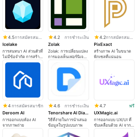
4.5
การสมัครสมาชิก
4.2
การชำระเงิน
4.2
การสมัครสมาชิก
Icelake
Zolak
PixExact
การสนทนา AI ส่วนตัวที่
Zolak: การเปลี่ยนแปลง
สร้างภาพ AI ในขนาด
ไม่มีข้อจำกัด การสร้าง
การมองเห็นเฟอร์นิเจอร์
พิกเซลที่แน่นอน
ภาพ และการเข้าถึง API
3D
ที่เข้ากันได้กับ OpenAI
โดยไม่มีการกรอง
โมเดลและไม่มีการเก็บ
ข้อมูลการใช้งานของ
คุณ
4
การสมัครสมาชิก
4.6
การชำระเงิน
4.7
ฟรี
Deroom AI
Tenorshare AI Diagrimo
UXMagic.ai
การออกแบบห้อง AI
วิธีที่ง่ายในการนำเสนอ
การออกแบบ UX/UI ที่
จากภาพถ่าย
ข้อมูลในรูปแบบภาพ
ขับเคลื่อนด้วย AI จาก
ข้อความไปยังหน้าจอที่
พร้อมใช้งานในการผลิต