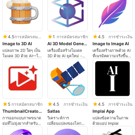
4.5
การสมัครสมาชิก
1
การสมัครสมาชิก
4.5
การชำระเงิน
Image to 3D AI
AI 3D Model Generator
Image to Image AI
แปลงภาพ 2D ใดๆ เป็น
เครื่องมือสร้างโมเดล
เครื่องสร้างภาพด้วย AI
โมเดล 3D ด้วย AI—ไม่
3D ด้วย AI ยุคใหม่ -
ที่เนรมิตความจริงขึ้น
ต้องมีทักษะ.
สร้างโมเดล 3D สุด
ใหม่ได้ด้วยคำสั่งเพียง
อลังการได้ในไม่กี่วินาที
บรรทัดเดียว
5
การสมัครสมาชิก
4.5
การชำระเงิน
4.5
การชำระเงิน
ThumbnailCreator.comv1.1
Satlas
Implai App
การออกแบบภาพขนาด
วิเคราะห์การ
แปลงข้อความในภาพ
ย่อที่ไม่ยุ่งยากสำหรับผู้
เปลี่ยนแปลงของโลก
ด้วยแอป Implai
สร้าง YouTube
ด้วยเครื่องมือ Satlas AI