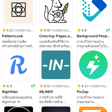
4.2
การสมัครสมาชิก
4.9
การสมัครสมาชิก
4.8
ฟรี
PatternLook
Coloring-Pages.app
Background People Remover by Magic Eraser
ปลดล็อกความคิด
แอปพลิเคชันที่ใช้การ
การแก้ไขภาพอย่าง
สร้างสรรค์ด้วยการสร้าง
สมัครสมาชิกสำหรับแอ
ง่ายดายด้วยเทคโนโลยี
ภาพด้วย AI
ปเว็บ โดย Emma
AI
Reynolds.
4.4
ฟรี
4.5
การสมัครสมาชิก
4.2
การสมัครสมาชิก
RightHair
INLINER
PixZap
เปลี่ยนลุคของคุณด้วย
การสร้างภาพที่มี
การแก้ไขภาพอย่าง
RightHair AI
ประสิทธิภาพด้วย
ง่ายดายผ่าน
INLINER
WhatsApp