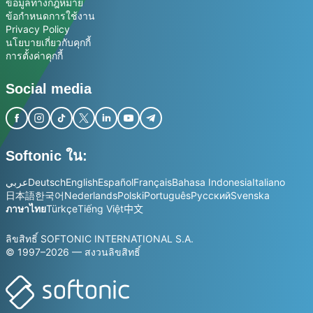
ข้อมูลทางกฎหมาย
ข้อกำหนดการใช้งาน
Privacy Policy
นโยบายเกี่ยวกับคุกกี้
การตั้งค่าคุกกี้
Social media
Softonic ใน:
عربي
Deutsch
English
Español
Français
Bahasa Indonesia
Italiano
日本語
한국어
Nederlands
Polski
Português
Русский
Svenska
ภาษาไทย
Türkçe
Tiếng Việt
中文
ลิขสิทธิ์ SOFTONIC INTERNATIONAL S.A.
© 1997–2026 — สงวนลิขสิทธิ์