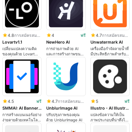
4.7
การสมัครสมาชิก
4.8
การสมัครสมาชิก
4
ฟรี
Unwatermark AI
Lovartv1.1
NewHero AI
เครื่องมือกำจัดลายน้ำที่
เปลี่ยนแปลงความคิด
การถ่ายภาพด้วย AI
มีประสิทธิภาพสำหรับ
ของคุณด้วย Lovart
และการสร้างภาพขนาด
ภาพและวิดีโอ
v1.1
ย่อ
4.5
ฟรี
4.7
การสมัครสมาชิก
5
ฟรี
SMMAI: AI Banner Maker
UnblurImage AI
Illustro - AI Illustration Generator
การสร้างแบนเนอร์อย่าง
ปรับปรุงภาพของคุณ
แปลงข้อความให้เป็น
ง่ายดายด้วยเทคโนโลยี
ด้วย UnblurImage AI
ภาพประกอบที่น่าทึ่งได้
AI
อย่างรวดเร็ว