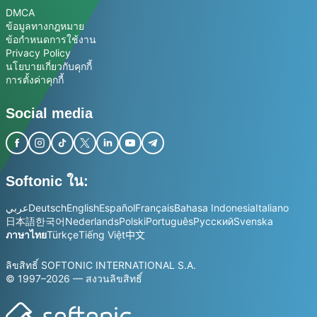
DMCA
ข้อมูลทางกฎหมาย
ข้อกำหนดการใช้งาน
Privacy Policy
นโยบายเกี่ยวกับคุกกี้
การตั้งค่าคุกกี้
Social media
Softonic ใน:
عربي
Deutsch
English
Español
Français
Bahasa Indonesia
Italiano
日本語
한국어
Nederlands
Polski
Português
Русский
Svenska
ภาษาไทย
Türkçe
Tiếng Việt
中文
ลิขสิทธิ์ SOFTONIC INTERNATIONAL S.A.
© 1997–2026 — สงวนลิขสิทธิ์