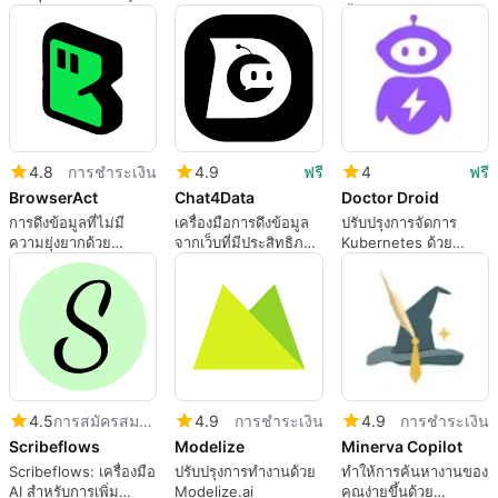
ขึ้นด้วยเครื่องมือ AI
4.8
การชำระเงิน
4.9
ฟรี
4
ฟรี
BrowserAct
Chat4Data
Doctor Droid
การดึงข้อมูลที่ไม่มี
เครื่องมือการดึงข้อมูล
ปรับปรุงการจัดการ
ความยุ่งยากด้วย
จากเว็บที่มีประสิทธิภาพ
Kubernetes ด้วย
BrowserAct
ด้วย AI
Doctor Droid
4.5
การสมัครสมาชิก
4.9
การชำระเงิน
4.9
การชำระเงิน
Scribeflows
Modelize
Minerva Copilot
Scribeflows: เครื่องมือ
ปรับปรุงการทำงานด้วย
ทำให้การค้นหางานของ
AI สำหรับการเพิ่ม
Modelize.ai
คุณง่ายขึ้นด้วย