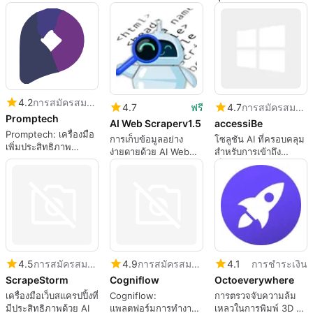
ประสิทธิภาพการทำงาน
Minerva Copilot
4.2
การสมัครสมาชิก
4.7
ฟรี
4.7
การสมัครสมาชิก
Promptech
AI Web Scraperv1.5
accessiBe
Promptech: เครื่องมือ
การเก็บข้อมูลอย่าง
โซลูชัน AI ที่ครอบคลุม
เพิ่มประสิทธิภาพ
ง่ายดายด้วย AI Web
สำหรับการเข้าถึง
เวิร์กโฟลว์ AI
Scraper
เว็บไซต์
4.5
การสมัครสมาชิก
4.9
การสมัครสมาชิก
4.1
การชำระเงิน
ScrapeStorm
Cogniflow
Octoeverywhere
เครื่องมือเว็บสแครปปิ้งที่
Cogniflow:
การตรวจจับความล้ม
มีประสิทธิภาพด้วย AI
แพลตฟอร์มการทำงาน
เหลวในการพิมพ์ 3D ที่