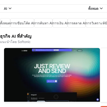
AI
ทั้งหมด
ทั้งหมด
การเขียนโค้ด AI
การค้นหา AI
การเงิน AI
การตลาด AI
การวิเคราะห์ข้
ธุรกิจ AI ที่สำคัญ
แนะนำโดย Softonic