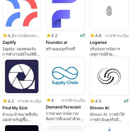
4.2
การสมัครสมาชิก
4.2
ฟรี
4.8
การชำระเงิน
Zaplify
Foundor.ai
Logwise
Zaplify: แพลตฟอร์ม
สร้างแผนธุรกิจฟรี
ปรับปรุงการจัดการ
การทำงานอัตโนมัติด้าน
เหตุการณ์ด้วย
การขาย AI สำหรับ
Logwise
LinkedIn และการเข้า
ถึงทางอีเมล
4
การชำระเงิน
4.2
การชำระเงิน
4.5
ฟรี
Demand Forecast
Find My Size
Shivon AI
การคาดการณ์ความ
คำแนะนำขนาดที่ปรับ
Shivon AI: การทำให้
ต้องการที่แม่นยำด้วย
แต่งสำหรับผู้ซื้อ
การดำเนินธุรกิจมี
เทคโนโลยี AI
ออนไลน์
ประสิทธิภาพด้วย AI