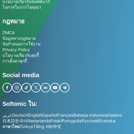
นโยบายเกี่ยวกับซอฟต์แวร์
โอกาสในการโฆษณา
กฎหมาย
DMCA
ข้อมูลทางกฎหมาย
ข้อกำหนดการใช้งาน
Privacy Policy
นโยบายเกี่ยวกับคุกกี้
การตั้งค่าคุกกี้
Social media
Softonic ใน:
عربي
Deutsch
English
Español
Français
Bahasa Indonesia
Italiano
日本語
한국어
Nederlands
Polski
Português
Русский
Svenska
ภาษาไทย
Türkçe
Tiếng Việt
中文