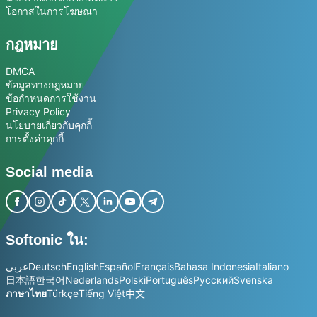
โอกาสในการโฆษณา
กฎหมาย
DMCA
ข้อมูลทางกฎหมาย
ข้อกำหนดการใช้งาน
Privacy Policy
นโยบายเกี่ยวกับคุกกี้
การตั้งค่าคุกกี้
Social media
Softonic ใน:
عربي
Deutsch
English
Español
Français
Bahasa Indonesia
Italiano
日本語
한국어
Nederlands
Polski
Português
Русский
Svenska
ภาษาไทย
Türkçe
Tiếng Việt
中文