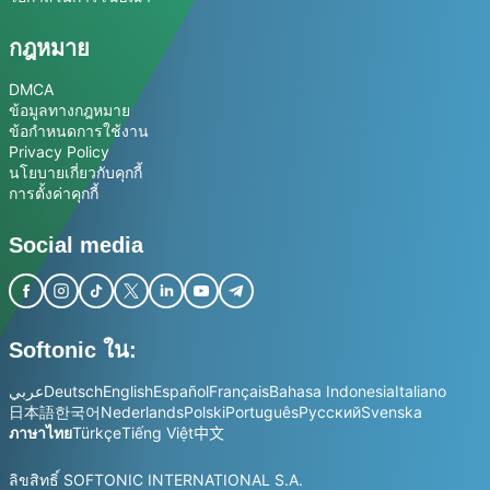
กฎหมาย
DMCA
ข้อมูลทางกฎหมาย
ข้อกำหนดการใช้งาน
Privacy Policy
นโยบายเกี่ยวกับคุกกี้
การตั้งค่าคุกกี้
Social media
Softonic ใน:
عربي
Deutsch
English
Español
Français
Bahasa Indonesia
Italiano
日本語
한국어
Nederlands
Polski
Português
Русский
Svenska
ภาษาไทย
Türkçe
Tiếng Việt
中文
ลิขสิทธิ์ SOFTONIC INTERNATIONAL S.A.