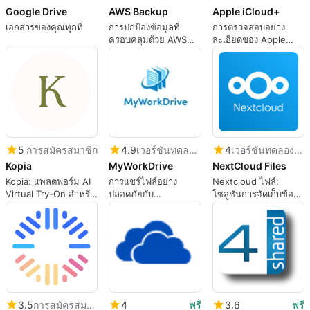
Google Drive
AWS Backup
Apple iCloud+
เอกสารของคุณทุกที่
การปกป้องข้อมูลที่
การตรวจสอบอย่าง
ครอบคลุมด้วย AWS
ละเอียดของ Apple
Backup
iCloud+
5
การสมัครสมาชิก
4.9
เวอร์ชันทดลองใช้
4
เวอร์ชันทดลองใช้
Kopia
MyWorkDrive
NextCloud Files
Kopia: แพลตฟอร์ม AI
การแชร์ไฟล์อย่าง
Nextcloud ไฟล์:
Virtual Try-On สำหรับ
ปลอดภัยกับ
โซลูชันการจัดเก็บข้อ
E-Commerce
MyWorkDrive
มูลคลาวด์ที่ปลอดภัย
3.5
การสมัครสมาชิก
4
ฟรี
3.6
ฟรี