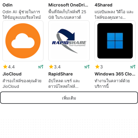
Odin
Microsoft OneDrive
4Shared
Odin AI: ผู้ช่วยในการ
พื้นที่จัดเก็บไฟล์ฟรี 25
แบ่งปันเพลง วิดีโอ และ
ให้ข้อมูลแบบเรียลไทม์
GB ในระบบคลาวด์
ไฟล์ของคุณทาง
ออนไลน์
4.4
ฟรี
3.4
ฟรี
3
ฟรี
JioCloud
RapidShare
Windows 365 Cloud PC
สำรองไฟล์ของคุณด้วย
อัปโหลด แชร์ และ
ทำงานในคลาวด์ด้วย
JioCloud
ดาวน์โหลดไฟล์
บริการนี้
ออนไลน์
เพิ่มเติม