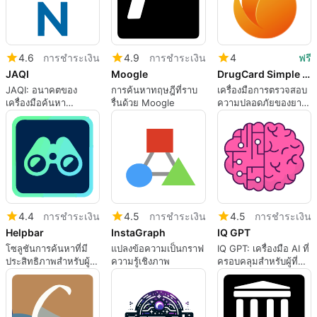
4.6
การชำระเงิน
4.9
การชำระเงิน
4
ฟรี
JAQI
Moogle
DrugCard Simple Search
JAQI: อนาคตของ
การค้นหาทฤษฎีที่ราบ
เครื่องมือการตรวจสอบ
เครื่องมือค้นหา
รื่นด้วย Moogle
ความปลอดภัยของยา
อุตสาหกรรม
โดยใช้ AI
4.4
การชำระเงิน
4.5
การชำระเงิน
4.5
การชำระเงิน
Helpbar
InstaGraph
IQ GPT
โซลูชันการค้นหาที่มี
แปลงข้อความเป็นกราฟ
IQ GPT: เครื่องมือ AI ที่
ประสิทธิภาพสำหรับผู้
ความรู้เชิงภาพ
ครอบคลุมสำหรับผู้ที่
ใช้ SaaS
หลงใหลในคริปโต