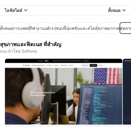
ไลฟ์สไตล์
ทั้งหมด
ทั้งหมด
การแพทย์
กีฬา
งานอดิเรก
ชอปปิ้ง
แฟชั่นและสไตล์
สภาพอากาศ
สุขภา
สุขภาพและฟิตเนส ที่สำคัญ
แนะนำโดย Softonic