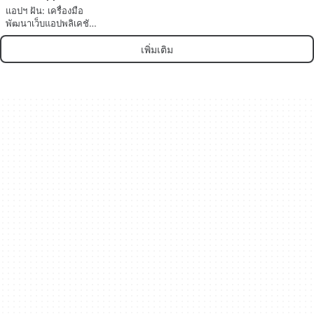
แอปฯ ฝัน: เครื่องมือ
พัฒนาเว็บแอปพลิเคชัน
ที่ขับเคลื่อนด้วยปัญญา
ประดิษฐ์
เพิ่มเติม