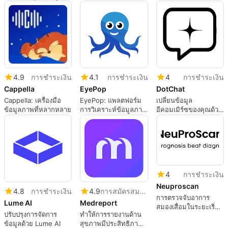
ง่ายขึ้นด้วย AI
AIv2.2
AI อย่างครอบคลุม
4.9
การชำระเงิน
4.1
การชำระเงิน
4
การชำระเงิน
Cappella
EyePop
DotChat
Cappella: เครื่องมือ
EyePop: แพลตฟอร์ม
เปลี่ยนข้อมูล
ข้อมูลภาพที่หลากหลาย
การวิเคราะห์ข้อมูลภาพ
อีคอมเมิร์ซของคุณด้วย
ที่มีประสิทธิภาพ
DotChat
4
การชำระเงิน
Neuproscan
4.8
การชำระเงิน
4.9
การสมัครสมาชิก
การตรวจจับอาการ
Lume AI
Medreport
สมองเสื่อมในระยะเริ่ม
ปรับปรุงการจัดการ
ทำให้การรายงานด้าน
ต้นด้วยพลังของ AI
ข้อมูลด้วย Lume AI
สุขภาพมีประสิทธิภาพ