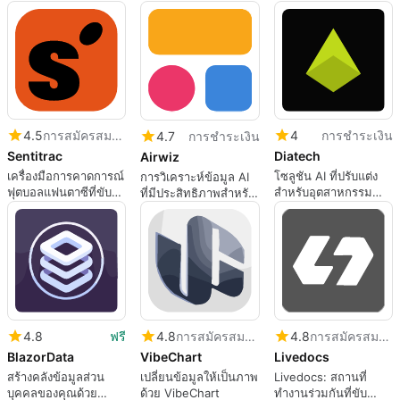
ด้วย MedReport
4.5
การสมัครสมาชิก
4
การชำระเงิน
4.7
การชำระเงิน
Sentitrac
Diatech
Airwiz
เครื่องมือการคาดการณ์
โซลูชัน AI ที่ปรับแต่ง
การวิเคราะห์ข้อมูล AI
ฟุตบอลแฟนตาซีที่ขับ
สำหรับอุตสาหกรรม
ที่มีประสิทธิภาพสำหรับ
เคลื่อนด้วย AI
เพชร
ผู้ใช้ Airtable
4.8
ฟรี
4.8
การสมัครสมาชิก
4.8
การสมัครสมาชิก
BlazorData
VibeChart
Livedocs
สร้างคลังข้อมูลส่วน
เปลี่ยนข้อมูลให้เป็นภาพ
Livedocs: สถานที่
บุคคลของคุณด้วย
ด้วย VibeChart
ทำงานร่วมกันที่ขับ