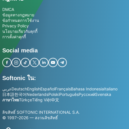
DMCA
ข้อมูลทางกฎหมาย
ข้อกำหนดการใช้งาน
Privacy Policy
นโยบายเกี่ยวกับคุกกี้
การตั้งค่าคุกกี้
Social media
Softonic ใน:
عربي
Deutsch
English
Español
Français
Bahasa Indonesia
Italiano
日本語
한국어
Nederlands
Polski
Português
Русский
Svenska
ภาษาไทย
Türkçe
Tiếng Việt
中文
ลิขสิทธิ์ SOFTONIC INTERNATIONAL S.A.
© 1997–2026 — สงวนลิขสิทธิ์