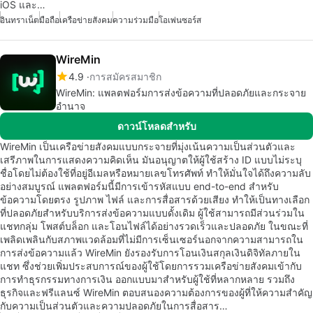
iOS และ…
อินทราเน็ต
มือถือ
เครือข่ายสังคม
ความร่วมมือ
โอเพ่นซอร์ส
WireMin
4.9
การสมัครสมาชิก
WireMin: แพลตฟอร์มการส่งข้อความที่ปลอดภัยและกระจาย
อำนาจ
ดาวน์โหลดสำหรับ
WireMin เป็นเครือข่ายสังคมแบบกระจายที่มุ่งเน้นความเป็นส่วนตัวและ
เสรีภาพในการแสดงความคิดเห็น มันอนุญาตให้ผู้ใช้สร้าง ID แบบไม่ระบุ
ชื่อโดยไม่ต้องใช้ที่อยู่อีเมลหรือหมายเลขโทรศัพท์ ทำให้มั่นใจได้ถึงความลับ
อย่างสมบูรณ์ แพลตฟอร์มนี้มีการเข้ารหัสแบบ end-to-end สำหรับ
ข้อความโดยตรง รูปภาพ ไฟล์ และการสื่อสารด้วยเสียง ทำให้เป็นทางเลือก
ที่ปลอดภัยสำหรับบริการส่งข้อความแบบดั้งเดิม ผู้ใช้สามารถมีส่วนร่วมใน
แชทกลุ่ม โพสต์บล็อก และโอนไฟล์ได้อย่างรวดเร็วและปลอดภัย ในขณะที่
เพลิดเพลินกับสภาพแวดล้อมที่ไม่มีการเซ็นเซอร์นอกจากความสามารถใน
การส่งข้อความแล้ว WireMin ยังรองรับการโอนเงินสกุลเงินดิจิทัลภายใน
แชท ซึ่งช่วยเพิ่มประสบการณ์ของผู้ใช้โดยการรวมเครือข่ายสังคมเข้ากับ
การทำธุรกรรมทางการเงิน ออกแบบมาสำหรับผู้ใช้ที่หลากหลาย รวมถึง
ธุรกิจและฟรีแลนซ์ WireMin ตอบสนองความต้องการของผู้ที่ให้ความสำคัญ
กับความเป็นส่วนตัวและความปลอดภัยในการสื่อสาร…