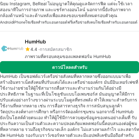
นิยม Instagram, BeReal ไม่อนุญาตให้คุณดูแลจัดการฟีด แต่จะใช้เวลา
สองนาทีในการถ่ายภาพ และแชร์ทางออนไลน์ นอกจากนี้ยังจับภาพจาก
กล้องด้านหน้าและด้านหลังเพื่อแสดงขอบเขตทั้งหมดรอบตัวคุณ
Android
iPhone
โซเชียลสำหรับแอนดรอยด์ฟรี
เครือข่ายสังคม
โซเชียลสำหรับแอนดรอยด์
HumHub
4.4
การสมัครสมาชิก
ภาพรวมที่ครอบคลุมของแพลตฟอร์ม HumHub
ดาวน์โหลดสำหรับ
HumHub เป็นซอฟต์แวร์เครือข่ายสังคมที่หลากหลายซึ่งออกแบบมาเพื่อ
สร้างอินทราเน็ตสังคมที่ปรับแต่งได้และเครือข่ายองค์กร มันมีอินเทอร์เฟซที่
ใช้งานง่ายช่วยให้ผู้ใช้สามารถสื่อสารและทำงานร่วมกันได้อย่างมี
ประสิทธิภาพ ในฐานะที่เป็นโซลูชันแบบโอเพนซอร์ส มันอนุญาตให้มีการ
ปรับแต่งอย่างกว้างขวางผ่านระบบโมดูลที่ทรงพลัง ทำให้เหมาะสำหรับการ
ใช้งานที่หลากหลาย เช่น การสื่อสารทางธุรกิจ การสนับสนุนลูกค้า
วัตถุประสงค์ทางการศึกษา หรือการจัดองค์กรชุมชน นอกจากนี้ HumHub
ยังเป็นโฮสต์ด้วยตนเอง ทำให้ผู้ใช้มีการควบคุมข้อมูลของตนอย่างเต็มที่ รับ
ประกันความเป็นส่วนตัวและความปลอดภัยแพลตฟอร์มนี้ตอบสนองต่อผู้ชม
ที่หลากหลาย รวมถึงธุรกิจขนาดเล็ก องค์กร ไม่แสวงหาผลกำไร และสตาร์ท
อัพ HumHub รองรับเบราว์เซอร์หลายตัวและมีแอปพลิเคชันมือถือสำหรับ