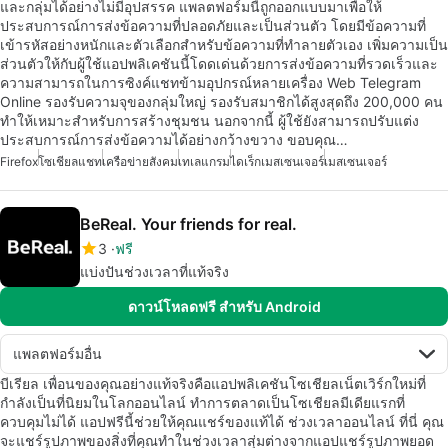
และกลุ่มได้อย่างไม่มีอุปสรรค แพลตฟอร์มนี้ถูกออกแบบมาเพื่อให้
ประสบการณ์การส่งข้อความที่ปลอดภัยและเป็นส่วนตัว โดยมีข้อความที่
เข้ารหัสอย่างหนักและตัวเลือกสำหรับข้อความที่ทำลายตัวเอง เพิ่มความเป็น
ส่วนตัวให้กับผู้ใช้แอปพลิเคชันนี้โดดเด่นด้วยการส่งข้อความที่รวดเร็วและ
ความสามารถในการซิงค์แชทข้ามอุปกรณ์หลายเครื่อง Web Telegram
Online รองรับความจุของกลุ่มใหญ่ รองรับสมาชิกได้สูงสุดถึง 200,000 คน
ทำให้เหมาะสำหรับการสร้างชุมชน นอกจากนี้ ผู้ใช้ยังสามารถปรับแต่ง
ประสบการณ์การส่งข้อความได้อย่างกว้างขวาง ขอบคุณ…
Firefox
โซเชียลแชท
เครือข่ายสังคม
เทเลแกรม
ไดเร็กเมสเซนเจอร์
เมสเซนเจอร์
BeReal. Your friends for real.
3
ฟรี
แบ่งปันช่วงเวลาที่แท้จริง
ดาวน์โหลดฟรี สำหรับ Android
แพลตฟอร์มอื่น
บีเรียล เพื่อนของคุณอย่างแท้จริงคือแอปพลิเคชันโซเชียลเน็ตเวิร์กใหม่ที่
กำลังเป็นที่นิยมในโลกออนไลน์ ทำการตลาดเป็นโซเชียลมีเดียแรกที่
ควบคุมไม่ได้ แอปฟรีนี้ช่วยให้คุณแชร์ของแท้ได้ ช่วงเวลาออนไลน์ ที่นี่ คุณ
จะแชร์รูปภาพของสิ่งที่คุณทำในช่วงเวลาสุ่มต่างจากแอปแชร์รูปภาพยอด