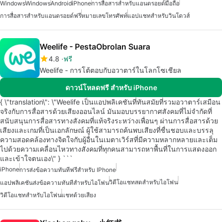
Windows
Windows
Android
iPhone
การสื่อสารสำหรับแอนดรอยด์
มือถือ
การสื่อสารสำหรับแอนดรอยด์ฟรี
หมายเลขโทรศัพท์
แอปแชทสำหรับวินโดวส์
Weelife - PestaObrolan Suara
4.8
ฟรี
Weelife - การโต้ตอบกับอวาตาร์ในโลกโซเชียล
ดาวน์โหลดฟรี สำหรับ iPhone
{ \"translation\": \"Weelife เป็นแอปพลิเคชันที่ทันสมัยที่รวมอวาตาร์เสมือน
จริงกับการสื่อสารด้วยเสียงออนไลน์ มันมอบบรรยากาศสังคมที่ไม่จำกัดที่
สนับสนุนการสื่อสารทางสังคมที่แท้จริงระหว่างเพื่อนๆ ผ่านการสื่อสารด้วย
เสียงและเกมที่เป็นเอกลักษณ์ ผู้ใช้สามารถค้นพบเสียงที่ชื่นชอบและบรรลุ
ความสอดคล้องทางจิตใจกับผู้อื่นในเมตาเวิร์สที่มีความหลากหลายและเต็ม
ไปด้วยความเคลื่อนไหวทางสังคมที่ทุกคนสามารถหาพื้นที่ในการแสดงออก
และเข้าใจตนเอง\" } ```
iPhone
การส่งข้อความทันทีฟรีสำหรับ IPhone
วิดีโอแชทสดสำหรับไอโฟน
แอปพลิเคชันส่งข้อความทันทีสำหรับไอโฟน
วิดีโอแชทสำหรับไอโฟน
แชทด้วยเสียง