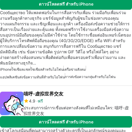
ดาวน์โหลดฟรี สำหรับ iPhone
Сообщество ให้แพลตฟอร์มในการสื่อสารกับเพื่อน ร่วมมือกับเพื่อนร่วม
งานหรือลูกค้าทางธุรกิจ แชร์ข้อมูลสำคัญกับผู้ชมในช่องทางของคุณ
วางแผนกิจกรรม และเชิญเพื่อนและลูกค้า เครื่องมือส่งข้อความช่วยให้การ
สื่อสารเป็นเรื่องง่ายและคุ้นเคย ทั้งหมดฟรีการใช้งานเครื่องมือส่งข้อความ
บนอุปกรณ์มือถือของคุณไม่มีค่าใช้จ่าย โดยใช้การเชื่อมต่ออินเทอร์เน็ตของ
ผู้ให้บริการโทรศัพท์มือถือของคุณ (4G/3G/2G/EDGE) หรือ WiFi สำหรับ
การแลกเปลี่ยนข้อความ สนุกกับการสื่อสารฟรีใน Сообщество แชร์
มัลติมีเดีย เช่น ข้อความข้อคิด รูปภาพ GIF วิดีโอ หรือไฟล์ใดๆ อย่าง
ง่ายดายสร้างห้องสนทนาเพื่อติดต่อกับเพื่อนครอบครัวเพื่อนร่วมงาน และ
พันธมิตรทางธุรกิจ…
iPhone
โซเชียลแชท
โซเชียลสำหรับไอโฟน
เครือข่ายสังคม
การส่งข้อความกลุ่มสำหรับไอโฟน
แอปพลิเคชันส่งข้อความทันทีสำหรับไอโฟน
喵呼-虚拟世界交友
4.9
ฟรี
ประสบการณ์การเชื่อมต่อทางสังคมที่ไม่เหมือนใคร: 喵呼-虚
拟世界交友
ดาวน์โหลดฟรี สำหรับ iPhone
เข้าสู่โลกเสมือนที่คุณสามารถสร้างตัวละครที่เป็นเอกลักษณ์ของคุณและ