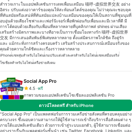
สำรวจเกาะในแอปพลิเคชันการเดทเพื่อนเสมือน 喵呼-虚拟世界交友 อย่าง
อิสระ ปรับแต่งอวาตาร์ของคุณให้สะท้อนสไตล์ของคุณ ไม่ว่าคุณจะชอบลุค
ที่ทันสมัยหรือเสน่ห์ที่ทันสมัยแปลงบ้านเสมือนของคุณให้เป็นสถานที่ชุมนุมที่
อบอุ่นด้วยเตียงโซฟาและเฟอร์นิเจอร์เพื่อพักผ่อนกับเพื่อนและมีเวลาที่ดี มี
การโต้ตอบด้วยเสียงกับเพื่อนที่หลากหลายที่บุคลิกภาพส่ shines ผ่านเสียง
เสริมสร้างมิตรภาพและบางทีอาจเป็นการเชื่อมโยงทางรัก 喵呼-虚拟世界
交友 มีการเสนอสัมพันธ์พิเศษหลากหลาย ตั้งแต่มิตรภาพใกล้ชิด ถึงคู่รัก
และ แม้กระทั่งการสร้างครอบครัว เสริมสร้างประสบการณ์เสมือนจริงของ
คุณด้วยความใกล้ชิดและเรื่องราวหลากหลาย
iPhone
แชทสุ่มสำหรับไอโฟน
เกมปรับแต่งตัวละครสำหรับไอโฟน
แชทเสมือนจริง
โซเชียลสำหรับไอโฟน
เครือข่ายสังคม
Social App Pro
4.5
ฟรี
ภาพรวมของแอปพลิเคชันโซเชียลแอปพลิเคชัน Pro
ดาวน์โหลดฟรี สำหรับ iPhone
"Social App Pro" เป็นแพลตฟอร์มการรวมเครือข่ายสังคมที่ครอบคลุมอย่าง
ครบวงจร ซึ่งมอบความสามารถให้ผู้ใช้สามารถเข้าถึงบริการสื่อสังคมต่าง ๆ
ภายใต้แอปพลิเคชันเดียว ด้วยการเข้าสู่ระบบแยกตัว, ผู้ใช้สามารถเชื่อมต่อ
อย่างราบรื่นกับแพลตฟอร์มชั้นนำ เช่น Twitter, Facebook, LinkedIn, และ