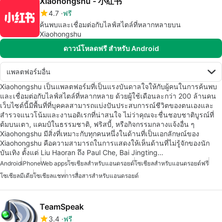
Xiaohongshu - 小红书
4.7
ฟรี
ค้นพบและเชื่อมต่อกับไลฟ์สไตล์ที่หลากหลายบน
Xiaohongshu
ดาวน์โหลดฟรี สำหรับ Android
แพลตฟอร์มอื่น
Xiaohongshu เป็นแพลตฟอร์มที่เป็นแรงบันดาลใจให้กับผู้คนในการค้นพบ
และเชื่อมต่อกับไลฟ์สไตล์ที่หลากหลาย ด้วยผู้ใช้เดือนละกว่า 200 ล้านคน
เว็บไซต์นี้มีพื้นที่ที่บุคคลสามารถแบ่งปันประสบการณ์ชีวิตของตนเองและ
สำรวจแนวโน้มและงานอดิเรกที่น่าสนใจ ไม่ว่าคุณจะชื่นชอบชาติบูรณ์ที่
ต้มบนเตา, แคมป์ในธรรมชาติ, ฟริสบี้, หรือกิจกรรมกลางแจ้งอื่น ๆ
Xiaohongshu มีสิ่งที่เหมาะกับทุกคนหนึ่งในด้านที่เป็นเอกลักษณ์ของ
Xiaohongshu คือความสามารถในการแสดงให้เห็นด้านที่ไม่รู้จักของนัก
บันเทิง ตั้งแต่ Liu Haoran ถึง Paul Che, Bai Jingting…
Android
iPhone
Web apps
โซเชียลสำหรับแอนดรอยด์
โซเชียลสำหรับแอนดรอยด์ฟรี
โซเชียลมีเดีย
โซเชียลแชท
การสื่อสารสำหรับแอนดรอยด์
TeamSpeak
3.4
ฟรี