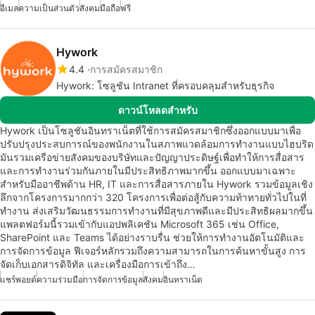
อีเมล
ความเป็นส่วนตัว
สังคม
มือถือ
ฟรี
Hywork
4.4
การสมัครสมาชิก
Hywork: โซลูชัน Intranet ที่ครอบคลุมสำหรับธุรกิจ
ดาวน์โหลดสำหรับ
Hywork เป็นโซลูชันอินทราเน็ตที่ใช้การสมัครสมาชิกซึ่งออกแบบมาเพื่อ
ปรับปรุงประสบการณ์ของพนักงานในสภาพแวดล้อมการทำงานแบบไฮบริด
มันรวมเครือข่ายสังคมของบริษัทและปัญญาประดิษฐ์เพื่อทำให้การสื่อสาร
และการทำงานร่วมกันภายในมีประสิทธิภาพมากขึ้น ออกแบบมาเฉพาะ
สำหรับมืออาชีพด้าน HR, IT และการสื่อสารภายใน Hywork รวมข้อมูลเชิง
ลึกจากโครงการมากกว่า 320 โครงการเพื่อต่อสู้กับความท้าทายทั่วไปในที่
ทำงาน ส่งเสริมวัฒนธรรมการทำงานที่มีสุขภาพดีและมีประสิทธิผลมากขึ้น
แพลตฟอร์มนี้รวมเข้ากับแอปพลิเคชัน Microsoft 365 เช่น Office,
SharePoint และ Teams ได้อย่างราบรื่น ช่วยให้การทำงานอัตโนมัติและ
การจัดการข้อมูล ฟีเจอร์หลักรวมถึงความสามารถในการค้นหาขั้นสูง การ
จัดเก็บเอกสารดิจิทัล และเครื่องมือการเข้าถึง…
แชร์พอยต์
ความร่วมมือ
การจัดการข้อมูล
สังคม
อินทราเน็ต