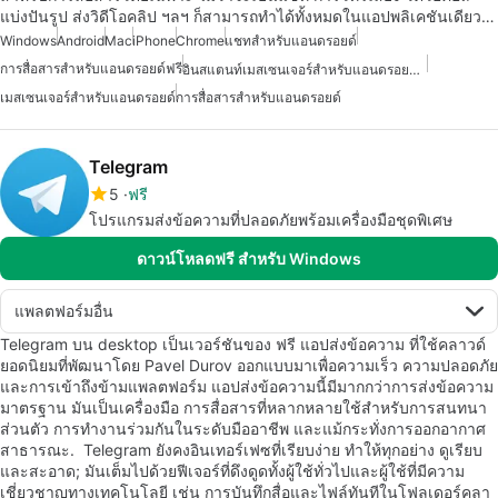
แบ่งปันรูป ส่งวิดีโอคลิป ฯลฯ ก็สามารถทำได้ทั้งหมดในแอปพลิเคชันเดียว…
Windows
Android
Mac
iPhone
Chrome
แชทสำหรับแอนดรอยด์
การสื่อสารสำหรับแอนดรอยด์ฟรี
อินสแตนท์เมสเซนเจอร์สำหรับแอนดรอยด์ฟรี
เมสเซนเจอร์สำหรับแอนดรอยด์
การสื่อสารสำหรับแอนดรอยด์
Telegram
5
ฟรี
โปรแกรมส่งข้อความที่ปลอดภัยพร้อมเครื่องมือชุดพิเศษ
ดาวน์โหลดฟรี สำหรับ Windows
แพลตฟอร์มอื่น
Telegram บน desktop เป็นเวอร์ชันของ ฟรี แอปส่งข้อความ ที่ใช้คลาวด์
ยอดนิยมที่พัฒนาโดย Pavel Durov ออกแบบมาเพื่อความเร็ว ความปลอดภัย
และการเข้าถึงข้ามแพลตฟอร์ม แอปส่งข้อความนี้มีมากกว่าการส่งข้อความ
มาตรฐาน มันเป็นเครื่องมือ การสื่อสารที่หลากหลายใช้สำหรับการสนทนา
ส่วนตัว การทำงานร่วมกันในระดับมืออาชีพ และแม้กระทั่งการออกอากาศ
สาธารณะ. Telegram ยังคงอินเทอร์เฟซที่เรียบง่าย ทำให้ทุกอย่าง ดูเรียบ
และสะอาด; มันเต็มไปด้วยฟีเจอร์ที่ดึงดูดทั้งผู้ใช้ทั่วไปและผู้ใช้ที่มีความ
เชี่ยวชาญทางเทคโนโลยี เช่น การบันทึกสื่อและไฟล์ทันทีในโฟลเดอร์คลา