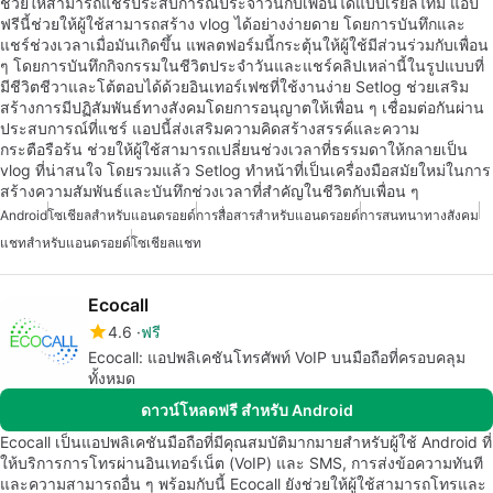
ช่วยให้สามารถแชร์ประสบการณ์ประจำวันกับเพื่อนได้แบบเรียลไทม์ แอป
ฟรีนี้ช่วยให้ผู้ใช้สามารถสร้าง vlog ได้อย่างง่ายดาย โดยการบันทึกและ
แชร์ช่วงเวลาเมื่อมันเกิดขึ้น แพลตฟอร์มนี้กระตุ้นให้ผู้ใช้มีส่วนร่วมกับเพื่อน
ๆ โดยการบันทึกกิจกรรมในชีวิตประจำวันและแชร์คลิปเหล่านี้ในรูปแบบที่
มีชีวิตชีวาและโต้ตอบได้ด้วยอินเทอร์เฟซที่ใช้งานง่าย Setlog ช่วยเสริม
สร้างการมีปฏิสัมพันธ์ทางสังคมโดยการอนุญาตให้เพื่อน ๆ เชื่อมต่อกันผ่าน
ประสบการณ์ที่แชร์ แอปนี้ส่งเสริมความคิดสร้างสรรค์และความ
กระตือรือร้น ช่วยให้ผู้ใช้สามารถเปลี่ยนช่วงเวลาที่ธรรมดาให้กลายเป็น
vlog ที่น่าสนใจ โดยรวมแล้ว Setlog ทำหน้าที่เป็นเครื่องมือสมัยใหม่ในการ
สร้างความสัมพันธ์และบันทึกช่วงเวลาที่สำคัญในชีวิตกับเพื่อน ๆ
Android
โซเชียลสำหรับแอนดรอยด์
การสื่อสารสำหรับแอนดรอยด์
การสนทนาทางสังคม
แชทสำหรับแอนดรอยด์
โซเชียลแชท
Ecocall
4.6
ฟรี
Ecocall: แอปพลิเคชันโทรศัพท์ VoIP บนมือถือที่ครอบคลุม
ทั้งหมด
ดาวน์โหลดฟรี สำหรับ Android
Ecocall เป็นแอปพลิเคชันมือถือที่มีคุณสมบัติมากมายสำหรับผู้ใช้ Android ที่
ให้บริการการโทรผ่านอินเทอร์เน็ต (VoIP) และ SMS, การส่งข้อความทันที
และความสามารถอื่น ๆ พร้อมกับนี้ Ecocall ยังช่วยให้ผู้ใช้สามารถโทรและ