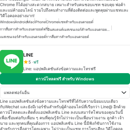
Chrome ก็ได้อย่างสะดวกสบาย เหมาะสำหรับคนชอบแชท ชอบคุย พ่อค้า
และแม่ค้าออนไลน์ รวมไปถึงคนทำงานที่ต้องติดต่อและพูดคุยผ่านแชทและ
วิดีโอคอลอย่างมาก!
Windows
Android
Mac
iPhone
Chrome
แชทสำหรับแอนดรอยด์
การสื่อสารสำหรับแอนดรอยด์ฟรี
อินสแตนท์เมสเซนเจอร์สำหรับแอนดรอยด์ฟรี
เมสเซนเจอร์สำหรับแอนดรอยด์
การสื่อสารสำหรับแอนดรอยด์
LINE
5
ฟรี
Line: แอปพลิเคชันส่งข้อความและโทรฟรี
ดาวน์โหลดฟรี สำหรับ Windows
แพลตฟอร์มอื่น
Line แอปพลิเคชันส่งข้อความและโทรฟรีที่ได้รับความนิยมแบบเดียว
กับWechat และยังมีเวอร์ชันสำหรับผู้ค้าออนไลน์ที่เรียกว่า Line@ อีกด้วย
ดาวน์โหลดและติดตั้งแอปพลิเคชัน Line ลงบนสมาร์ทโฟนของคุณวันนี้
เพื่อเชื่อมต่อกับเพื่อน ๆ คนที่คุณรู้จักไม่ว่าจะเป็นเพื่อนร่วมงาน ลูกค้า เจ้า
นาย และทุกคนที่คุณต้องการ แอปพลิเคชัน Line นี้มีฟังก์ชันการใช้งาน
สำหรับการสื่อสารโดยเฉพาะ ไม่ว่าจะเป็นแชท การโทรเสียง วิดีโอคอล