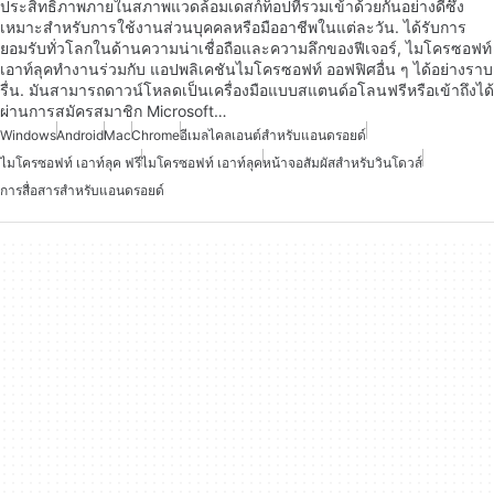
ประสิทธิภาพภายในสภาพแวดล้อมเดสก์ท็อปที่รวมเข้าด้วยกันอย่างดีซึ่ง
เหมาะสำหรับการใช้งานส่วนบุคคลหรือมืออาชีพในแต่ละวัน. ได้รับการ
ยอมรับทั่วโลกในด้านความน่าเชื่อถือและความลึกของฟีเจอร์, ไมโครซอฟท์
เอาท์ลุคทำงานร่วมกับ แอปพลิเคชันไมโครซอฟท์ ออฟฟิศอื่น ๆ ได้อย่างราบ
รื่น. มันสามารถดาวน์โหลดเป็นเครื่องมือแบบสแตนด์อโลนฟรีหรือเข้าถึงได้
ผ่านการสมัครสมาชิก Microsoft…
Windows
Android
Mac
Chrome
อีเมลไคลเอนต์สำหรับแอนดรอยด์
ไมโครซอฟท์ เอาท์ลุค ฟรี
ไมโครซอฟท์ เอาท์ลุค
หน้าจอสัมผัสสำหรับวินโดวส์
การสื่อสารสำหรับแอนดรอยด์