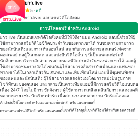
ยาว.live
5
ฟรี
ยาว.live: แอปแชทวิดีโอสังคม
ดาวน์โหลดฟรี สำหรับ Android
ยาว.live เป็นแอปแชทวิดีโอสังคมที่มีให้ใช้งานบน Android แอปนี้ช่วยให้ผู้
ใช้สามารถสตรีมวิดีโอชีวิตประจำวันของพวกเขาได้ รับชมความสามารถ
ของนักบันเทิงและการเต้นออนไลน์ สนุกกับการแต่งกายสุดเพอร์เฟคจาก
คอสเพลย์ ต่อสู้ในเกมสด และแบ่งปันวิดีโอสั้น ๆ นี่เป็นแพลตฟอร์มที่
นักศึกษามหาวิทยาลัยสามารถถ่ายทอดชีวิตประจำวันของพวกเขาได้ และผู้
ใช้สามารถชนะรางวัลได้เช่นกันผู้ใช้สามารถสื่อสารกับเพื่อนและแฟนของ
พวกเขาได้ในเวลาเดียวกัน สนทนาและเพิ่มเพื่อนใหม่ แอปนี้มีชุมชนพิเศษ
ของแฟนและนักบันเทิง ผู้ใช้สามารถแสดงตัวเองโดยการแบ่งปันรูปภาพ
โชว์ทักษะของตนเอง และกลายเป็นดาวเทียมแอปนี้มีการสตรีมวิดีโอแบบต่อ
เนื่อง 24/7 โดยไม่มีการขัดจังหวะ ผู้ใช้สามารถเพลิดเพลินกับการแสดงสดที่
หลากหลาย เช่น นักเรียนน่ารัก เนื้อสด นางแบบสวยงาม นักร้องไอดอล…
Android
วิดีโอคอลสำหรับแอนดรอยด์
แชทสำหรับแอนดรอยด์
แชทวิดีโอกลุ่ม
แชทวิดีโอฟรีสำหรับแอนดรอยด์
การสนทนาผ่านวิดีโอสำหรับแอนดรอยด์