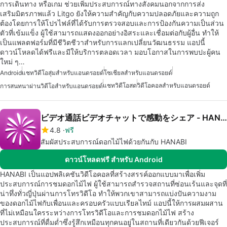
การเดินทาง หรือเกม ช่วยเพิ่มประสบการณ์ทางสังคมนอกจากการส่ง
เสริมมิตรภาพแล้ว Litgo ยังให้ความสำคัญกับความปลอดภัยและความถูก
ต้องโดยการให้โปรไฟล์ที่ได้รับการตรวจสอบและการป้องกันความเป็นส่วน
ตัวที่เข้มแข็ง ผู้ใช้สามารถแสดงออกอย่างอิสระและเชื่อมต่อกับผู้อื่น ทำให้
เป็นแพลตฟอร์มที่มีชีวิตชีวาสำหรับการแลกเปลี่ยนวัฒนธรรม แอปนี้
ดาวน์โหลดได้ฟรีและมีให้บริการตลอดเวลา มอบโอกาสในการพบปะผู้คน
ใหม่ ๆ…
Android
แชทวิดีโอสุ่มสำหรับแอนดรอยด์
โซเชียลสำหรับแอนดรอยด์
แชทวิดีโอสด
วิดีโอคอลสำหรับแอนดรอยด์
การสนทนาผ่านวิดีโอสำหรับแอนดรอยด์
ビデオ通話ビデオチャットで感動をシェア - HANABI
4.8
ฟรี
สัมผัสประสบการณ์ดอกไม้ไฟด้วยกันกับ HANABI
ดาวน์โหลดฟรี สำหรับ Android
HANABI เป็นแอปพลิเคชันวิดีโอคอลที่สร้างสรรค์ออกแบบมาเพื่อเพิ่ม
ประสบการณ์การชมดอกไม้ไฟ ผู้ใช้สามารถสำรวจสถานที่ซ่อนเร้นและจุดที่
น่าทึ่งทั่วญี่ปุ่นผ่านการโทรวิดีโอ ทำให้พวกเขาสามารถแบ่งปันความงาม
ของดอกไม้ไฟกับเพื่อนและครอบครัวแบบเรียลไทม์ แอปนี้ให้การผสมผสาน
ที่ไม่เหมือนใครระหว่างการโทรวิดีโอและการชมดอกไม้ไฟ สร้าง
ประสบการณ์ที่ดื่มด่ำซึ่งรู้สึกเหมือนทุกคนอยู่ในสถานที่เดียวกันด้วยฟีเจอร์