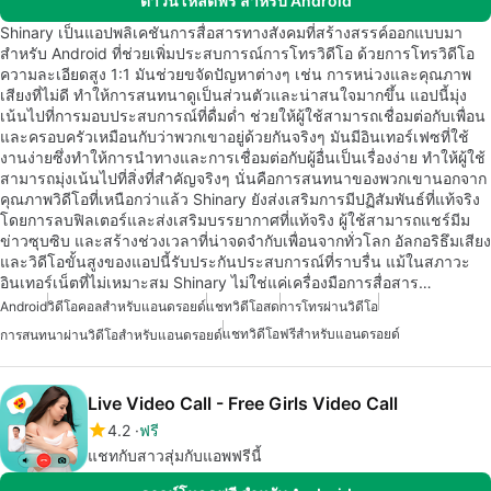
ดาวน์โหลดฟรี สำหรับ Android
Shinary เป็นแอปพลิเคชันการสื่อสารทางสังคมที่สร้างสรรค์ออกแบบมา
สำหรับ Android ที่ช่วยเพิ่มประสบการณ์การโทรวิดีโอ ด้วยการโทรวิดีโอ
ความละเอียดสูง 1:1 มันช่วยขจัดปัญหาต่างๆ เช่น การหน่วงและคุณภาพ
เสียงที่ไม่ดี ทำให้การสนทนาดูเป็นส่วนตัวและน่าสนใจมากขึ้น แอปนี้มุ่ง
เน้นไปที่การมอบประสบการณ์ที่ดื่มด่ำ ช่วยให้ผู้ใช้สามารถเชื่อมต่อกับเพื่อน
และครอบครัวเหมือนกับว่าพวกเขาอยู่ด้วยกันจริงๆ มันมีอินเทอร์เฟซที่ใช้
งานง่ายซึ่งทำให้การนำทางและการเชื่อมต่อกับผู้อื่นเป็นเรื่องง่าย ทำให้ผู้ใช้
สามารถมุ่งเน้นไปที่สิ่งที่สำคัญจริงๆ นั่นคือการสนทนาของพวกเขานอกจาก
คุณภาพวิดีโอที่เหนือกว่าแล้ว Shinary ยังส่งเสริมการมีปฏิสัมพันธ์ที่แท้จริง
โดยการลบฟิลเตอร์และส่งเสริมบรรยากาศที่แท้จริง ผู้ใช้สามารถแชร์มีม
ข่าวซุบซิบ และสร้างช่วงเวลาที่น่าจดจำกับเพื่อนจากทั่วโลก อัลกอริธึมเสียง
และวิดีโอขั้นสูงของแอปนี้รับประกันประสบการณ์ที่ราบรื่น แม้ในสภาวะ
อินเทอร์เน็ตที่ไม่เหมาะสม Shinary ไม่ใช่แค่เครื่องมือการสื่อสาร…
Android
วิดีโอคอลสำหรับแอนดรอยด์
แชทวิดีโอสด
การโทรผ่านวิดีโอ
แชทวิดีโอฟรีสำหรับแอนดรอยด์
การสนทนาผ่านวิดีโอสำหรับแอนดรอยด์
Live Video Call - Free Girls Video Call
4.2
ฟรี
แชทกับสาวสุ่มกับแอพฟรีนี้