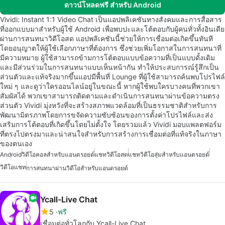
ดาวน์โหลดฟรี สำหรับ Android
Vividi: Instant 1:1 Video Chat เป็นแอปพลิเคชันทางสังคมและการสื่อสาร
ที่ออกแบบมาสำหรับผู้ใช้ Android เพื่อพบปะและโต้ตอบกับผู้คนทั่วทั้งอินเดีย
ผ่านการสนทนาวิดีโอสด แอปพลิเคชันนี้ช่วยให้การเชื่อมต่อเกิดขึ้นทันที
โดยอนุญาตให้ผู้ใช้เลือกภาษาที่ต้องการ ซึ่งช่วยเพิ่มโอกาสในการสนทนาที่
มีความหมาย ผู้ใช้สามารถข้ามการโต้ตอบแบบข้อความที่เป็นแบบดั้งเดิม
และมีส่วนร่วมในการสนทนาแบบเห็นหน้ากัน ทำให้ประสบการณ์รู้สึกเป็น
ส่วนตัวและแท้จริงมากขึ้นแอปมีพื้นที่ Lounge ที่ผู้ใช้สามารถค้นพบโปรไฟล์
ใหม่ ๆ และดูว่าใครออนไลน์อยู่ในขณะนี้ หากผู้ใช้พบใครบางคนที่พวกเขา
สัมผัสได้ พวกเขาสามารถติดตามและดำเนินการสนทนาผ่านข้อความตรง
ส่วนตัว Vividi มุ่งหวังที่จะสร้างสภาพแวดล้อมที่เป็นธรรมชาติสำหรับการ
พัฒนามิตรภาพโดยการขจัดความซับซ้อนของการตั้งค่าโปรไฟล์และส่ง
เสริมการโต้ตอบที่เกิดขึ้นโดยไม่ตั้งใจ โดยรวมแล้ว Vividi มอบแพลตฟอร์ม
ที่ตรงไปตรงมาและน่าสนใจสำหรับการสร้างการเชื่อมต่อที่แท้จริงในภาษา
ของตนเอง
Android
วิดีโอคอลสำหรับแอนดรอยด์
แชทวิดีโอสด
แชทวิดีโอสุ่มสำหรับแอนดรอยด์
วิดีโอแชท
การสนทนาผ่านวิดีโอสำหรับแอนดรอยด์
Ycall-Live Chat
5
ฟรี
เชื่อมต่อทั่วโลกกับ Ycall-Live Chat