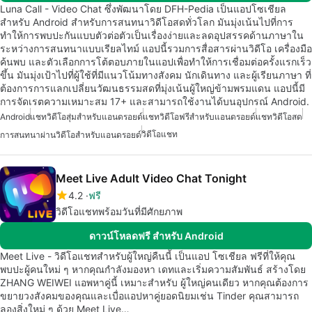
Luna Call - Video Chat ซึ่งพัฒนาโดย DFH-Pedia เป็นแอปโซเชียล
สำหรับ Android สำหรับการสนทนาวิดีโอสดทั่วโลก มันมุ่งเน้นไปที่การ
ทำให้การพบปะกันแบบตัวต่อตัวเป็นเรื่องง่ายและลดอุปสรรคด้านภาษาใน
ระหว่างการสนทนาแบบเรียลไทม์ แอปนี้รวมการสื่อสารผ่านวิดีโอ เครื่องมือ
ค้นพบ และตัวเลือกการโต้ตอบภายในแอปเพื่อทำให้การเชื่อมต่อครั้งแรกเร็ว
ขึ้น มันมุ่งเป้าไปที่ผู้ใช้ที่มีแนวโน้มทางสังคม นักเดินทาง และผู้เรียนภาษา ที่
ต้องการการแลกเปลี่ยนวัฒนธรรมสดที่มุ่งเน้นผู้ใหญ่ข้ามพรมแดน แอปนี้มี
การจัดเรตความเหมาะสม 17+ และสามารถใช้งานได้บนอุปกรณ์ Android.
Android
แชทวิดีโอสุ่มสำหรับแอนดรอยด์
แชทวิดีโอฟรีสำหรับแอนดรอยด์
แชทวิดีโอสด
วิดีโอแชท
การสนทนาผ่านวิดีโอสำหรับแอนดรอยด์
Meet Live Adult Video Chat Tonight
4.2
ฟรี
วิดีโอแชทพร้อมวันที่มีศักยภาพ
ดาวน์โหลดฟรี สำหรับ Android
Meet Live - วิดีโอแชทสำหรับผู้ใหญ่คืนนี้ เป็นแอป โซเชียล ฟรีที่ให้คุณ
พบปะผู้คนใหม่ ๆ หากคุณกำลังมองหา เดทและเริ่มความสัมพันธ์ สร้างโดย
ZHANG WEIWEI แอพหาคู่นี้ เหมาะสำหรับ ผู้ใหญ่คนเดียว หากคุณต้องการ
ขยายวงสังคมของคุณและเบื่อแอปหาคู่ยอดนิยมเช่น Tinder คุณสามารถ
ลองสิ่งใหม่ ๆ ด้วย Meet Live…