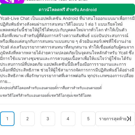
ดาวน์โหลดฟรี สำหรับ Android
Ycall-Live Chat เป็นแอปพลิเคชัน Android ที่น่าสนใจออกแบบมาเพื่อการมี
ปฏิสัมพันธ์ทางสังคมผ่านการสนทนาวิดีโอแบบ 1 ต่อ 1 แบบเรียลไทม์
แพลตฟอร์มนี้ช่วยให้ผู้ใช้ได้พบปะกับบุคคลใหม่จากทั่วโลก ทำให้เป็นตัว
เลือกที่เหมาะสำหรับผู้ที่ต้องการสร้างความสัมพันธ์ แบ่งปันประสบการณ์
หรือเพียงแค่สนุกกับการสนทนาแบบสบาย ๆ ด้วยอินเทอร์เฟซที่ใช้งานง่าย
Ycall ส่งเสริมบรรยากาศการสนทนาที่สนุกสนาน ทำให้เชื่อมต่อกับผู้คนจาก
ภูมิหลังที่หลากหลายได้ง่ายความปลอดภัยเป็นจุดสนใจหลักสำหรับ Ycall ซึ่ง
มีการใช้แนวทางชุมชนและการควบคุมเนื้อหาเพื่อให้แน่ใจว่าผู้ใช้จะได้รับ
ประสบการณ์ที่ปลอดภัย แอปพลิเคชันนี้มีเครื่องมือการรายงานและการ
บล็อกที่มีประสิทธิภาพ ช่วยให้ผู้ใช้สามารถจัดการการมีปฏิสัมพันธ์ได้อย่างมี
ประสิทธิภาพ เพื่อรักษาบรรยากาศที่เคารพต่อกัน ทุกประเภทของการเปลือย
กาย…
Android
วิดีโอคอลสำหรับแอนดรอยด์
การสื่อสารสำหรับแอนดรอยด์
แชทวิดีโอฟรีสำหรับแอนดรอยด์
แชทวิดีโอกลุ่ม
แชทวิดีโอสด
1
2
3
4
5
รายการสุดท้าย