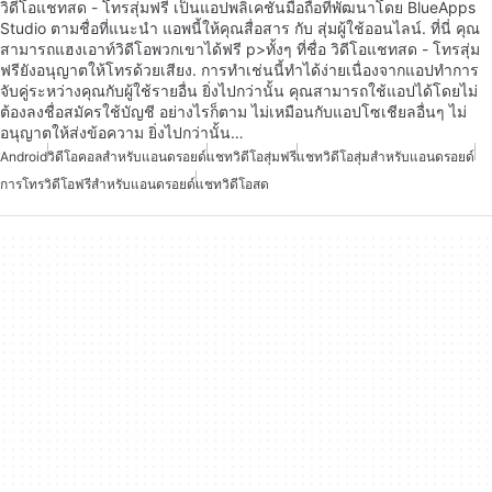
วิดีโอแชทสด - โทรสุ่มฟรี เป็นแอปพลิเคชั่นมือถือที่พัฒนาโดย BlueApps
Studio ตามชื่อที่แนะนำ แอพนี้ให้คุณสื่อสาร กับ สุ่มผู้ใช้ออนไลน์. ที่นี่ คุณ
สามารถแฮงเอาท์วิดีโอพวกเขาได้ฟรี p>ทั้งๆ ที่ชื่อ วิดีโอแชทสด - โทรสุ่ม
ฟรียังอนุญาตให้โทรด้วยเสียง. การทำเช่นนี้ทำได้ง่ายเนื่องจากแอปทำการ
จับคู่ระหว่างคุณกับผู้ใช้รายอื่น ยิ่งไปกว่านั้น คุณสามารถใช้แอปได้โดยไม่
ต้องลงชื่อสมัครใช้บัญชี อย่างไรก็ตาม ไม่เหมือนกับแอปโซเชียลอื่นๆ ไม่
อนุญาตให้ส่งข้อความ ยิ่งไปกว่านั้น…
Android
วิดีโอคอลสำหรับแอนดรอยด์
แชทวิดีโอสุ่มฟรี
แชทวิดีโอสุ่มสำหรับแอนดรอยด์
การโทรวิดีโอฟรีสำหรับแอนดรอยด์
แชทวิดีโอสด