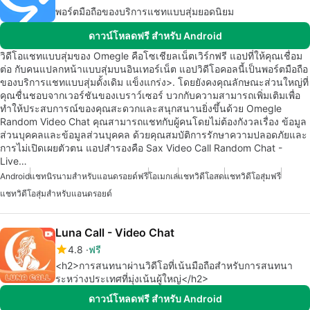
พอร์ตมือถือของบริการแชทแบบสุ่มยอดนิยม
ดาวน์โหลดฟรี สำหรับ Android
วิดีโอแชทแบบสุ่มของ Omegle คือโซเชียลเน็ตเวิร์กฟรี แอปที่ให้คุณเชื่อม
ต่อ กับคนแปลกหน้าแบบสุ่มบนอินเทอร์เน็ต แอปวิดีโอคอลนี้เป็นพอร์ตมือถือ
ของบริการแชทแบบสุ่มดั้งเดิม แข็งแกร่ง>. โดยยังคงคุณลักษณะส่วนใหญ่ที่
คุณชื่นชอบจากเวอร์ชันของเบราว์เซอร์ บวกกับความสามารถเพิ่มเติมเพื่อ
ทำให้ประสบการณ์ของคุณสะดวกและสนุกสนานยิ่งขึ้นด้วย Omegle
Random Video Chat คุณสามารถแชทกับผู้คนโดยไม่ต้องกังวลเรื่อง ข้อมูล
ส่วนบุคคลและข้อมูลส่วนบุคคล ด้วยคุณสมบัติการรักษาความปลอดภัยและ
การไม่เปิดเผยตัวตน แอปสำรองคือ Sax Video Call Random Chat -
Live…
Android
แชทนิรนามสำหรับแอนดรอยด์ฟรี
โอเมกเล่
แชทวิดีโอสด
แชทวิดีโอสุ่มฟรี
แชทวิดีโอสุ่มสำหรับแอนดรอยด์
Luna Call - Video Chat
4.8
ฟรี
<h2>การสนทนาผ่านวิดีโอที่เน้นมือถือสำหรับการสนทนา
ระหว่างประเทศที่มุ่งเน้นผู้ใหญ่</h2>
ดาวน์โหลดฟรี สำหรับ Android