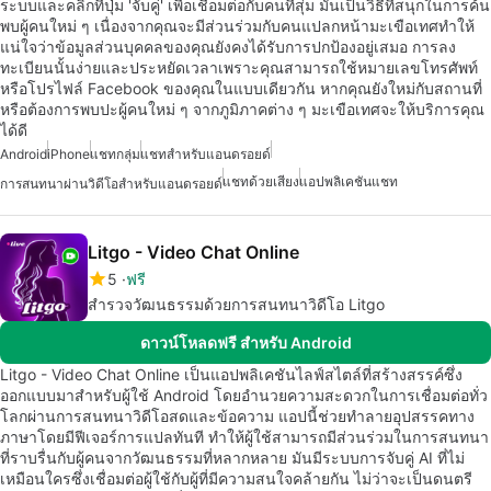
ระบบและคลิกที่ปุ่ม 'จับคู่' เพื่อเชื่อมต่อกับคนที่สุ่ม มันเป็นวิธีที่สนุกในการค้น
พบผู้คนใหม่ ๆ เนื่องจากคุณจะมีส่วนร่วมกับคนแปลกหน้ามะเขือเทศทำให้
แน่ใจว่าข้อมูลส่วนบุคคลของคุณยังคงได้รับการปกป้องอยู่เสมอ การลง
ทะเบียนนั้นง่ายและประหยัดเวลาเพราะคุณสามารถใช้หมายเลขโทรศัพท์
หรือโปรไฟล์ Facebook ของคุณในแบบเดียวกัน หากคุณยังใหม่กับสถานที่
หรือต้องการพบปะผู้คนใหม่ ๆ จากภูมิภาคต่าง ๆ มะเขือเทศจะให้บริการคุณ
ได้ดี
Android
iPhone
แชทกลุ่ม
แชทสำหรับแอนดรอยด์
แชทด้วยเสียง
แอปพลิเคชันแชท
การสนทนาผ่านวิดีโอสำหรับแอนดรอยด์
Litgo - Video Chat Online
5
ฟรี
สำรวจวัฒนธรรมด้วยการสนทนาวิดีโอ Litgo
ดาวน์โหลดฟรี สำหรับ Android
Litgo - Video Chat Online เป็นแอปพลิเคชันไลฟ์สไตล์ที่สร้างสรรค์ซึ่ง
ออกแบบมาสำหรับผู้ใช้ Android โดยอำนวยความสะดวกในการเชื่อมต่อทั่ว
โลกผ่านการสนทนาวิดีโอสดและข้อความ แอปนี้ช่วยทำลายอุปสรรคทาง
ภาษาโดยมีฟีเจอร์การแปลทันที ทำให้ผู้ใช้สามารถมีส่วนร่วมในการสนทนา
ที่ราบรื่นกับผู้คนจากวัฒนธรรมที่หลากหลาย มันมีระบบการจับคู่ AI ที่ไม่
เหมือนใครซึ่งเชื่อมต่อผู้ใช้กับผู้ที่มีความสนใจคล้ายกัน ไม่ว่าจะเป็นดนตรี