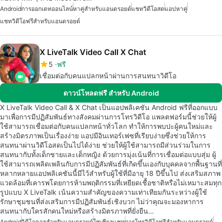
Android
การออกเดทออนไลน์
หาคู่สำหรับแอนดรอยด์
แชทวิดีโอสด
แอปหาคู่
แชทวิดีโอฟรีสำหรับแอนดรอยด์
X LiveTalk Video Call X Chat
5
ฟรี
เชื่อมต่อกับคนแปลกหน้าผ่านการสนทนาวิดีโอ
ดาวน์โหลดฟรี สำหรับ Android
X LiveTalk Video Call & X Chat เป็นแอปพลิเคชัน Android ฟรีที่ออกแบบ
มาเพื่อการมีปฏิสัมพันธ์ทางสังคมผ่านการโทรวิดีโอ แพลตฟอร์มนี้ช่วยให้ผู้
ใช้สามารถเชื่อมต่อกับคนแปลกหน้าทั่วโลก ทำให้การพบปะผู้คนใหม่และ
สร้างมิตรภาพเป็นเรื่องง่าย แอปมีอินเทอร์เฟซที่เรียบง่ายซึ่งช่วยให้การ
สนทนาผ่านวิดีโอสดเป็นไปได้ง่าย ช่วยให้ผู้ใช้สามารถมีส่วนร่วมในการ
สนทนากับทั้งเด็กชายและเด็กหญิง ด้วยการมุ่งเน้นที่การเชื่อมต่อแบบสุ่ม ผู้
ใช้สามารถเพลิดเพลินกับการมีปฏิสัมพันธ์ที่เกิดขึ้นเองกับบุคคลจากพื้นฐานที่
หลากหลายแอปพลิเคชันนี้มีไว้สำหรับผู้ใช้ที่มีอายุ 18 ปีขึ้นไป ส่งเสริมสภาพ
แวดล้อมที่เคารพโดยการห้ามพฤติกรรมที่เหยียดเชื้อชาติหรือไม่เหมาะสมทุก
รูปแบบ X LiveTalk เน้นความสำคัญของความเท่าเทียมกันระหว่างผู้ใช้
รักษาชุมชนที่ส่งเสริมการมีปฏิสัมพันธ์เชิงบวก ไม่ว่าคุณจะมองหาการ
สนทนากับใครสักคนใหม่หรือสร้างมิตรภาพที่ยั่งยืน…
Android
วิดีโอคอลสำหรับแอนดรอยด์
โซเชียลแชท
การโทรวิดีโอฟรีสำหรับแอนดรอยด์