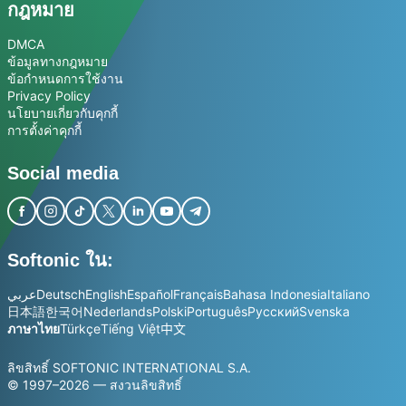
กฎหมาย
DMCA
ข้อมูลทางกฎหมาย
ข้อกำหนดการใช้งาน
Privacy Policy
นโยบายเกี่ยวกับคุกกี้
การตั้งค่าคุกกี้
Social media
Softonic ใน:
عربي
Deutsch
English
Español
Français
Bahasa Indonesia
Italiano
日本語
한국어
Nederlands
Polski
Português
Русский
Svenska
ภาษาไทย
Türkçe
Tiếng Việt
中文
ลิขสิทธิ์ SOFTONIC INTERNATIONAL S.A.
© 1997–2026 — สงวนลิขสิทธิ์