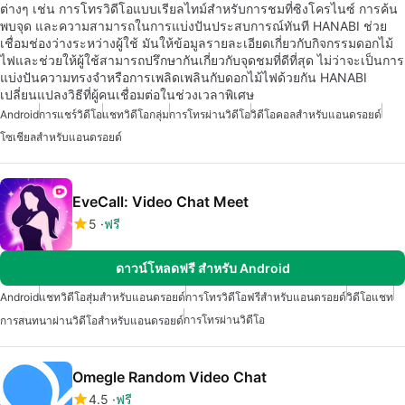
ต่างๆ เช่น การโทรวิดีโอแบบเรียลไทม์สำหรับการชมที่ซิงโครไนซ์ การค้น
พบจุด และความสามารถในการแบ่งปันประสบการณ์ทันที HANABI ช่วย
เชื่อมช่องว่างระหว่างผู้ใช้ มันให้ข้อมูลรายละเอียดเกี่ยวกับกิจกรรมดอกไม้
ไฟและช่วยให้ผู้ใช้สามารถปรึกษากันเกี่ยวกับจุดชมที่ดีที่สุด ไม่ว่าจะเป็นการ
แบ่งปันความทรงจำหรือการเพลิดเพลินกับดอกไม้ไฟด้วยกัน HANABI
เปลี่ยนแปลงวิธีที่ผู้คนเชื่อมต่อในช่วงเวลาพิเศษ
Android
การแชร์วิดีโอ
แชทวิดีโอกลุ่ม
การโทรผ่านวิดีโอ
วิดีโอคอลสำหรับแอนดรอยด์
โซเชียลสำหรับแอนดรอยด์
EveCall: Video Chat Meet
5
ฟรี
ดาวน์โหลดฟรี สำหรับ Android
Android
แชทวิดีโอสุ่มสำหรับแอนดรอยด์
การโทรวิดีโอฟรีสำหรับแอนดรอยด์
วิดีโอแชท
การโทรผ่านวิดีโอ
การสนทนาผ่านวิดีโอสำหรับแอนดรอยด์
Omegle Random Video Chat
4.5
ฟรี