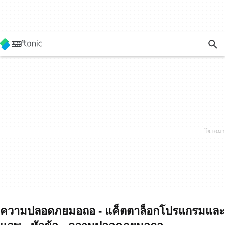
ความปลอดภยมอถอ - แค็ตตาล็อกโปรแกรมและ