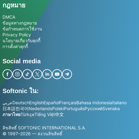
กฎหมาย
DMCA
ข้อมูลทางกฎหมาย
ข้อกำหนดการใช้งาน
Privacy Policy
นโยบายเกี่ยวกับคุกกี้
การตั้งค่าคุกกี้
Social media
Softonic ใน:
عربي
Deutsch
English
Español
Français
Bahasa Indonesia
Italiano
日本語
한국어
Nederlands
Polski
Português
Русский
Svenska
ภาษาไทย
Türkçe
Tiếng Việt
中文
ลิขสิทธิ์ SOFTONIC INTERNATIONAL S.A.
© 1997–2026 — สงวนลิขสิทธิ์