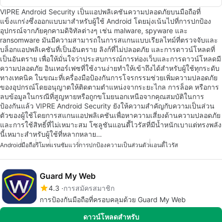
VIPRE Android Security เป็นแอปพลิเคชันความปลอดภัยบนมือถือที่
แข็งแกร่งซึ่งออกแบบมาสำหรับผู้ใช้ Android โดยมุ่งเน้นไปที่การปกป้อง
อุปกรณ์จากภัยคุกคามดิจิทัลต่างๆ เช่น malware, spyware และ
ransomware มันมีความสามารถในการสแกนแบบเรียลไทม์ที่ตรวจจับและ
บล็อกแอปพลิเคชันที่เป็นอันตราย ลิงก์ที่ไม่ปลอดภัย และการดาวน์โหลดที่
เป็นอันตราย เพื่อให้มั่นใจว่าประสบการณ์การท่องเว็บและการดาวน์โหลดมี
ความปลอดภัย อินเทอร์เฟซที่ใช้งานง่ายทำให้เข้าถึงได้สำหรับผู้ใช้ทุกระดับ
ทางเทคนิค ในขณะที่เครื่องมือป้องกันการโจรกรรมช่วยเพิ่มความปลอดภัย
ของอุปกรณ์โดยอนุญาตให้ติดตามตำแหน่งจากระยะไกล การล็อค หรือการ
ลบข้อมูลในกรณีที่สูญหายหรือถูกขโมยนอกเหนือจากคุณสมบัติในการ
ป้องกันแล้ว VIPRE Android Security ยังให้ความสำคัญกับความเป็นส่วน
ตัวของผู้ใช้โดยการสแกนแอปพลิเคชันเพื่อหาความเสี่ยงด้านความปลอดภัย
และการใช้สิทธิ์ที่ไม่เหมาะสม โซลูชันแอนตี้ไวรัสที่มีน้ำหนักเบาแต่ทรงพลัง
นี้เหมาะสำหรับผู้ใช้ที่หลากหลาย…
Android
มือถือ
รีโมท
แรนซัมแวร์
การปกป้องความเป็นส่วนตัว
แอนตี้ไวรัส
Guard My Web
4.3
การสมัครสมาชิก
การป้องกันมือถือที่ครอบคลุมด้วย Guard My Web
ดาวน์โหลดสำหรับ