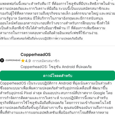
แพลตฟอร์มนี้เหมาะสำหรับทีม IT ที่ต้องการโซลูชันที่มีประสิทธิภาพในด้าน
ความปลอดภัยและการวิเคราะห์มือถือ.ระบบนี้เป็นแบบสมัครสมาชิกและ
รองรับผู้ใช้ที่หลากหลายรวมถึงธุรกิจขนาดเล็ก องค์กรขนาดใหญ่ และหน่วย
งานรัฐบาล Santoku มีให้บริการในภาษาอังกฤษและมีการสนับสนุน
ออนไลน์พร้อมเอกสารประกอบที่กว้างขวางสำหรับการฝึกอบรม ซึ่งทำให้
เป็นตัวเลือกที่เข้าถึงได้สำหรับมืออาชีพด้าน IT ที่ต้องการเพิ่มขีดความ
สามารถในการตรวจสอบทางมือถือด้วยอินเทอร์เฟซที่ใช้งานง่าย.
เฟิร์มแวร์
โอเพ่นซอร์ส
มือถือ
ระบบปฏิบัติการ
ความปลอดภัยมือถือ
CopperheadOS
4.9
การสมัครสมาชิก
CopperheadOS: โซลูชัน Android ที่ปลอดภัย
ดาวน์โหลดสำหรับ
CopperheadOS เป็นระบบปฏิบัติการ Android ที่มุ่งเน้นความเป็นส่วนตัว
ซึ่งออกแบบมาเพื่อเพิ่มความปลอดภัยสำหรับอุปกรณ์เคลื่อนที่ พัฒนาขึ้น
สำหรับอุปกรณ์ Pixel ล่าสุด มันมอบประสบการณ์ที่ปราศจาก Google โดย
การกำจัดการติดตามและการวิเคราะห์ ระบบปฏิบัติการนี้เหมาะสำหรับ
ธุรกิจที่ต้องการใช้โซลูชันมือถือที่ปลอดภัย โดยการรวมเข้ากับเทคโนโลยี
ความปลอดภัยมือถือขั้นสูงได้อย่างราบรื่น คุณสมบัติของมันรวมถึงการแยก
พื้นที่ทำงานและการแยกแอปพลิเคชันเพื่อป้องกันการโจมตีที่หลากหลาย