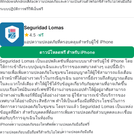
Windows
Android
Mac
ความปลอดภัยและความเป็นส่วนตัว
พร็อกซีสำหรับไอโฟน
มือถือ
ระบบปฏิบัติการฟรี
วีพีเอ็นฟรี
Seguridad Lomas
4.5
ฟรี
แอปความปลอดภัยที่ครอบคลุมสำหรับผู้ใช้ iPhone
ดาวน์โหลดฟรี สำหรับ iPhone
Seguridad Lomas เป็นแอปพลิเคชันที่ออกแบบมาสำหรับผู้ใช้ iPhone โดย
ให้การเข้าถึงระบบปุ่มฉุกเฉินและบริการของเทศบาลต่างๆ แอปนี้มีเป้า
หมายเพื่อเพิ่มความปลอดภัยในชุมชนโดยอนุญาตให้ผู้ใช้สามารถแจ้งเตือน
เจ้าหน้าที่ได้อย่างรวดเร็วในกรณีฉุกเฉิน นอกจากนี้ยังรวมถึงสัญญาณเตือน
ในละแวกใกล้เคียง ทำให้ผู้ใช้ได้รับข้อมูลเกี่ยวกับภัยคุกคามที่อาจเกิดขึ้น
แบบเรียลไทม์อินเทอร์เฟซที่ใช้งานง่ายของแอปทำให้ผู้อยู่อาศัยสามารถ
นำทางผ่านฟีเจอร์ที่มีอยู่ได้อย่างง่ายดาย ผู้ใช้สามารถเข้าถึงบริการของ
เทศบาลได้อย่างมีประสิทธิภาพ ทำให้เป็นเครื่องมือที่มีประโยชน์ในการ
จัดการความปลอดภัยในชุมชน โดยรวมแล้ว Seguridad Lomas เป็นแหล่ง
ข้อมูลที่มีค่า สำหรับบุคคลที่ต้องการเพิ่มความปลอดภัยส่วนบุคคลและเชื่อม
ต่อกับบริการฉุกเฉินในท้องถิ่น
iPhone
ความปลอดภัยของโทรศัพท์
ความปลอดภัยมือถือฟรี
ความปลอดภัยมือถือ
ความปลอดภัยบนมือถือฟรีสำหรับไอโฟน