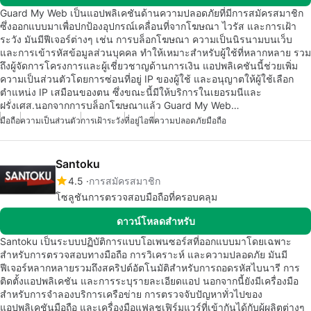
Guard My Web เป็นแอปพลิเคชันด้านความปลอดภัยที่มีการสมัครสมาชิก
ซึ่งออกแบบมาเพื่อปกป้องอุปกรณ์เคลื่อนที่จากโฆษณา ไวรัส และการเฝ้า
ระวัง มันมีฟีเจอร์ต่างๆ เช่น การบล็อกโฆษณา ความเป็นนิรนามบนเว็บ
และการเข้ารหัสข้อมูลส่วนบุคคล ทำให้เหมาะสำหรับผู้ใช้ที่หลากหลาย รวม
ถึงผู้จัดการโครงการและผู้เชี่ยวชาญด้านการเงิน แอปพลิเคชันนี้ช่วยเพิ่ม
ความเป็นส่วนตัวโดยการซ่อนที่อยู่ IP ของผู้ใช้ และอนุญาตให้ผู้ใช้เลือก
ตำแหน่ง IP เสมือนของตน ซึ่งขณะนี้มีให้บริการในเยอรมนีและ
ฝรั่งเศส.นอกจากการบล็อกโฆษณาแล้ว Guard My Web…
มือถือ
ความเป็นส่วนตัว
การเฝ้าระวัง
ที่อยู่ไอพี
ความปลอดภัยมือถือ
Santoku
4.5
การสมัครสมาชิก
โซลูชันการตรวจสอบมือถือที่ครอบคลุม
ดาวน์โหลดสำหรับ
Santoku เป็นระบบปฏิบัติการแบบโอเพนซอร์สที่ออกแบบมาโดยเฉพาะ
สำหรับการตรวจสอบทางมือถือ การวิเคราะห์ และความปลอดภัย มันมี
ฟีเจอร์หลากหลายรวมถึงสคริปต์อัตโนมัติสำหรับการถอดรหัสไบนารี การ
ติดตั้งแอปพลิเคชัน และการระบุรายละเอียดแอป นอกจากนี้ยังมีเครื่องมือ
สำหรับการจำลองบริการเครือข่าย การตรวจจับปัญหาทั่วไปของ
แอปพลิเคชันมือถือ และเครื่องมือแฟลชเฟิร์มแวร์ที่เข้ากันได้กับผู้ผลิตต่างๆ