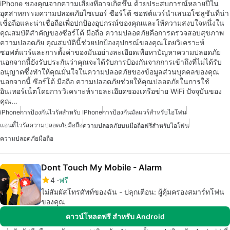
iPhone ของคุณจากความเสี่ยงที่อาจเกิดขึ้น ด้วยประสบการณ์หลายปีใน
อุตสาหกรรมความปลอดภัยไซเบอร์ ซีอร์โต้ ซอฟต์แวร์นำเสนอโซลูชันที่น่า
เชื่อถือและน่าเชื่อถือเพื่อปกป้องอุปกรณ์ของคุณและให้ความสงบใจหนึ่งใน
คุณสมบัติสำคัญของซีอร์โต้ มือถือ ความปลอดภัยคือการตรวจสอบสุขภาพ
ความปลอดภัย คุณสมบัตินี้ช่วยปกป้องอุปกรณ์ของคุณโดยวิเคราะห์
ซอฟต์แวร์และการตั้งค่าของมันอย่างละเอียดเพื่อหาปัญหาความปลอดภัย
นอกจากนี้ยังรับประกันว่าคุณจะได้รับการป้องกันจากการเข้าถึงที่ไม่ได้รับ
อนุญาตซึ่งทำให้คุณมั่นใจในความปลอดภัยของข้อมูลส่วนบุคคลของคุณ
นอกจากนี้ ซีอร์โต้ มือถือ ความปลอดภัยช่วยให้คุณปลอดภัยในการใช้
อินเทอร์เน็ตโดยการวิเคราะห์รายละเอียดของเครือข่าย WiFi ปัจจุบันของ
คุณ…
iPhone
การป้องกันไวรัสสำหรับ IPhone
การป้องกันมัลแวร์สำหรับไอโฟน
แอนตี้ไวรัสความปลอดภัยมือถือ
ความปลอดภัยบนมือถือฟรีสำหรับไอโฟน
ความปลอดภัยมือถือ
Dont Touch My Mobile - Alarm
4
ฟรี
ไม่สัมผัสโทรศัพท์ของฉัน - ปลุกเตือน: ผู้คุ้มครองสมาร์ทโฟน
ของคุณ
ดาวน์โหลดฟรี สำหรับ Android