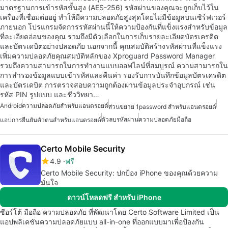
มาตรฐานการเข้ารหัสขั้นสูง (AES-256) รหัสผ่านของคุณจะถูกเก็บไว้ใน
เครื่องที่เชื่อมต่ออยู่ ทำให้มีความปลอดภัยสูงสุดโดยไม่มีข้อมูลบนเซิร์ฟเวอร์
ภายนอก โปรแกรมจัดการรหัสผ่านนี้ให้ความป้องกันที่แข็งแรงสำหรับข้อมูล
ที่ละเอียดอ่อนของคุณ รวมถึงมีตัวเลือกในการเก็บรายละเอียดบัตรเครดิต
และบัตรเดบิตอย่างปลอดภัย นอกจากนี้ คุณสมบัติสร้างรหัสผ่านที่แข็งแรง
เพิ่มความปลอดภัยคุณสมบัติหลักของ Xproguard Password Manager
รวมถึงความสามารถในการทำงานแบบออฟไลน์ที่สมบูรณ์ ความสามารถใน
การสำรองข้อมูลแบบเข้ารหัสและคืนค่า รองรับการบันทึกข้อมูลบัตรเครดิต
และบัตรเดบิต การตรวจสอบความถูกต้องผ่านข้อมูลประจำอุปกรณ์ เช่น
รหัส PIN รูปแบบ และชีววิทยา…
Android
ความปลอดภัยสำหรับแอนดรอยด์
ส่วนขยาย 1password สำหรับแอนดรอยด์
ตัวลบรหัสผ่าน
ความปลอดภัยมือถือ
แอปการยืนยันตัวตนสำหรับแอนดรอยด์
Certo Mobile Security
4.9
ฟรี
Certo Mobile Security: ปกป้อง iPhone ของคุณด้วยความ
มั่นใจ
ดาวน์โหลดฟรี สำหรับ iPhone
ซีอร์โต้ มือถือ ความปลอดภัย ที่พัฒนาโดย Certo Software Limited เป็น
แอปพลิเคชันความปลอดภัยแบบ all-in-one ที่ออกแบบมาเพื่อป้องกัน