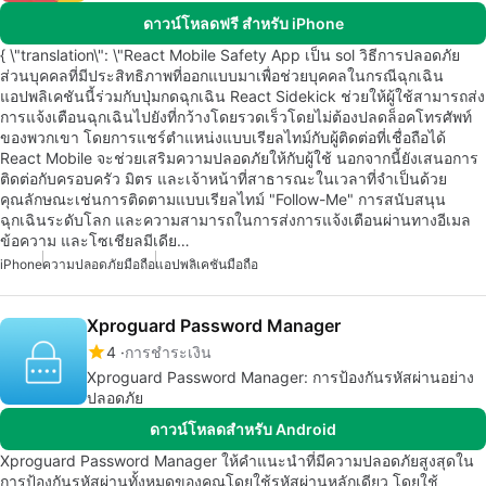
ดาวน์โหลดฟรี สำหรับ iPhone
{ \"translation\": \"React Mobile Safety App เป็น sol วิธีการปลอดภัย
ส่วนบุคคลที่มีประสิทธิภาพที่ออกแบบมาเพื่อช่วยบุคคลในกรณีฉุกเฉิน
แอปพลิเคชันนี้ร่วมกับปุ่มกดฉุกเฉิน React Sidekick ช่วยให้ผู้ใช้สามารถส่ง
การแจ้งเตือนฉุกเฉินไปยังที่กว้างโดยรวดเร็วโดยไม่ต้องปลดล็อคโทรศัพท์
ของพวกเขา โดยการแชร์ตำแหน่งแบบเรียลไทม์กับผู้ติดต่อที่เชื่อถือได้
React Mobile จะช่วยเสริมความปลอดภัยให้กับผู้ใช้ นอกจากนี้ยังเสนอการ
ติดต่อกับครอบครัว มิตร และเจ้าหน้าที่สาธารณะในเวลาที่จำเป็นด้วย
คุณลักษณะเช่นการติดตามแบบเรียลไทม์ "Follow-Me" การสนับสนุน
ฉุกเฉินระดับโลก และความสามารถในการส่งการแจ้งเตือนผ่านทางอีเมล
ข้อความ และโซเชียลมีเดีย…
iPhone
ความปลอดภัยมือถือ
แอปพลิเคชันมือถือ
Xproguard Password Manager
4
การชำระเงิน
Xproguard Password Manager: การป้องกันรหัสผ่านอย่าง
ปลอดภัย
ดาวน์โหลดสำหรับ Android
Xproguard Password Manager ให้คำแนะนำที่มีความปลอดภัยสูงสุดใน
การป้องกันรหัสผ่านทั้งหมดของคุณโดยใช้รหัสผ่านหลักเดียว โดยใช้