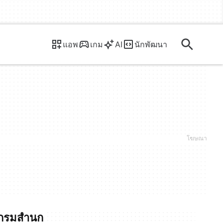
แอพ
เกม
AI
นักพัฒนา
แกรมสำนก