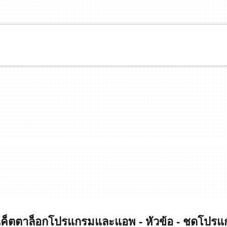
็ตตาล็อกโปรแกรมและแอพ - หัวข้อ - ชดโปร