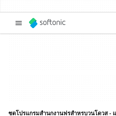
ชดโปรแกรมสำนกงานฟรสำหรบวนโดวส - แค