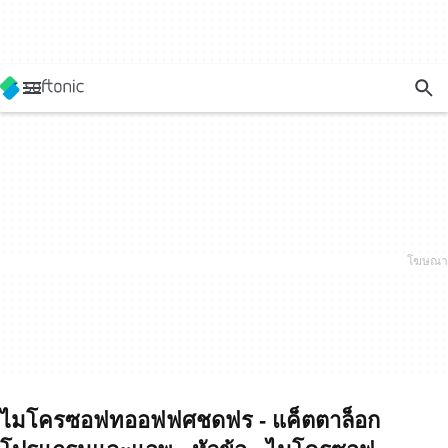
ไมโครซอฟทออฟฟศชดฟร - แค็ตตาล็อก