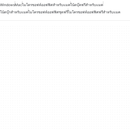
Windows
Mac
ไมโครซอฟท์ออฟฟิศสำหรับแมค
โน้ตบุ๊คฟรีสำหรับแมค
โน้ตบุ๊กสำหรับแมค
ไมโครซอฟท์ออฟฟิศชุดฟรี
ไมโครซอฟท์ออฟฟิศฟรีสำหรับแมค