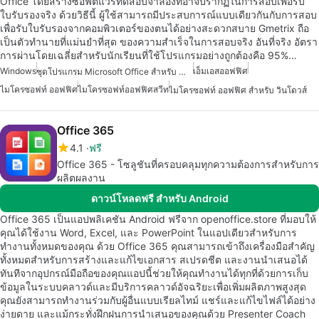
Office โดยสร้างซอฟต์แวร์ทดสอบจำลองที่อาจปรากฏในการสอบเพื่อรับ
ใบรับรองจริง ด้วยวิธีนี้ ผู้ใช้สามารถมีประสบการณ์แบบเดียวกันกับการสอบ
เพื่อรับใบรับรองจากคอมพิวเตอร์ของตนได้อย่างสะดวกสบาย Gmetrix ถือ
เป็นตัวทำนายที่แม่นยำที่สุด ของความสำเร็จในการสอบจริง อันที่จริง อัตรา
การผ่านโดยเฉลี่ยสำหรับนักเรียนที่ใช้โปรแกรมอย่างถูกต้องคือ 95%…
Windows
เอ็มเอสออฟฟิศ
ชุดโปรแกรม Microsoft Office สำหรับ Windows
ไมโครซอฟท์ ออฟฟิศ
ไมโครซอฟท์ออฟฟิศสวีท
ไมโครซอฟท์ ออฟฟิศ สำหรับ วินโดวส์
Office 365
4.1
ฟรี
Office 365 - โซลูชันที่ครอบคลุมทุกความต้องการสำหรับการ
ผลิตผลงาน
ดาวน์โหลดฟรี สำหรับ Android
Office 365 เป็นแอปพลิเคชัน Android ฟรีจาก openoffice.store ที่มอบให้
คุณได้ใช้งาน Word, Excel, และ PowerPoint ในแอปเดียวสำหรับการ
ทำงานทั้งหมดของคุณ ด้วย Office 365 คุณสามารถเข้าถึงเครื่องมือสำคัญ
ทั้งหมดสำหรับการสร้างและแก้ไขเอกสาร สเปรดชีต และงานนำเสนอได้
ทันทีจากอุปกรณ์มือถือของคุณแอปนี้ช่วยให้คุณทำงานได้ทุกที่ด้วยการเก็บ
ข้อมูลในระบบคลาวด์และมีบริการคลาวด์อัจฉริยะเพื่อเพิ่มผลิตภาพสูงสุด
คุณยังสามารถทำงานร่วมกับผู้อื่นแบบเรียลไทม์ แชร์และแก้ไขไฟล์ได้อย่าง
ง่ายดาย และแม้กระทั่งฝึกฝนการนำเสนอของคุณด้วย Presenter Coach