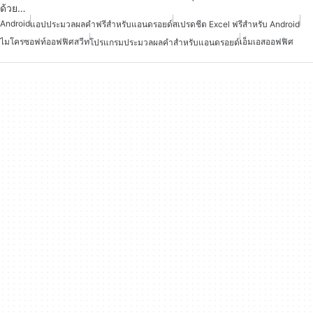
ด้วย…
Android
แอปประมวลผลคำฟรีสำหรับแอนดรอยด์
สเปรดชีต Excel ฟรีสำหรับ Android
ไมโครซอฟท์ออฟฟิศสวีท
เอ็มเอสออฟฟิศ
โปรแกรมประมวลผลคำสำหรับแอนดรอยด์