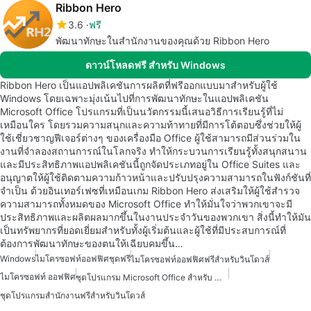
Ribbon Hero
3.6
ฟรี
พัฒนาทักษะในสำนักงานของคุณด้วย Ribbon Hero
ดาวน์โหลดฟรี สำหรับ Windows
Ribbon Hero เป็นแอปพลิเคชันการผลิตที่ฟรีออกแบบมาสำหรับผู้ใช้
Windows โดยเฉพาะมุ่งเน้นไปที่การพัฒนาทักษะในแอปพลิเคชัน
Microsoft Office โปรแกรมที่เป็นนวัตกรรมนี้เสนอวิธีการเรียนรู้ที่ไม่
เหมือนใคร โดยรวมความสนุกและความท้าทายที่มีการโต้ตอบซึ่งช่วยให้ผู้
ใช้เชี่ยวชาญฟีเจอร์ต่างๆ ของเครื่องมือ Office ผู้ใช้สามารถมีส่วนร่วมใน
งานที่จำลองสถานการณ์ในโลกจริง ทำให้กระบวนการเรียนรู้ทั้งสนุกสนาน
และมีประสิทธิภาพแอปพลิเคชันนี้ถูกจัดประเภทอยู่ใน Office Suites และ
อนุญาตให้ผู้ใช้ติดตามความก้าวหน้าและปรับปรุงความสามารถในฟังก์ชันที่
จำเป็น ด้วยอินเทอร์เฟซที่เหมือนเกม Ribbon Hero ส่งเสริมให้ผู้ใช้สำรวจ
ความสามารถทั้งหมดของ Microsoft Office ทำให้มั่นใจว่าพวกเขาจะมี
ประสิทธิภาพและผลิตผลมากขึ้นในงานประจำวันของพวกเขา สิ่งนี้ทำให้มัน
เป็นทรัพยากรที่ยอดเยี่ยมสำหรับทั้งผู้เริ่มต้นและผู้ใช้ที่มีประสบการณ์ที่
ต้องการพัฒนาทักษะของตนให้เฉียบคมขึ้น…
Windows
ไมโครซอฟท์ออฟฟิศชุดฟรี
ไมโครซอฟท์ออฟฟิศฟรีสำหรับวินโดวส์
ไมโครซอฟท์ ออฟฟิศ
ชุดโปรแกรม Microsoft Office สำหรับ Windows
ชุดโปรแกรมสำนักงานฟรีสำหรับวินโดวส์