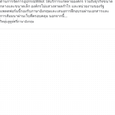
ด้านการจัดการอุปกรณ์Wiliot ให้บริการแก่หลายองค์กร รวมถึงธุรกิจขนาด
กลางและขนาดเล็ก องค์กรไม่แสวงหาผลกำไร และหน่วยงานของรัฐ
แพลตฟอร์มนี้รองรับภาษาอังกฤษและเสนอการฝึกอบรมผ่านเอกสารและ
การสัมมนาผ่านเว็บที่ครอบคลุม นอกจากนี้…
วิทยุ
บลูทูธ
ฟรี
ภาษาอังกฤษ