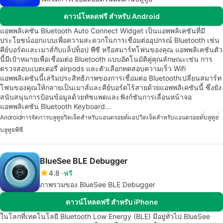
ดาวน์โหลดฟรี สำหรับ Android
แอพพลิเคชัน Bluetooth Auto Connect Widget เป็นแอพพลิเคชันที่มี
ประโยชน์ออกแบบเพื่อความสะดวกในการเชื่อมต่ออุปกรณ์ Bluetooth เช่น
คีย์บอร์ดและเมาส์กับแล็ปท็อป พีซี หรือสมาร์ทโฟนของคุณ แอพพลิเคชันตัว
นี้มีเป้าหมายเพื่อเชื่อมต่อ Bluetooth แบบอัตโนมัติคู่คุณลักษณะเช่น การ
ตรวจสอบแบตเตอรี่ airpods และตัวเลือกทดสอบความเร็ว Wifi
แอพพลิเคชันนี้เสริมประสิทธิภาพของการเชื่อมต่อ Bluetoothเปลี่ยนสมาร์ท
โฟนของคุณให้กลายเป็นเมาส์และคีย์บอร์ดไร้สายด้วยแอพพลิเคชันนี้ ซึ่งยัง
สนับสนุนการป้อนข้อมูลด้วยทัชแพดและฟังก์ชันการเลื่อนหน้าจอ
แอพพลิเคชัน Bluetooth Keyboard…
Android
การจัดการบลูทูธ
วิดเจ็ตสำหรับแอนดรอยด์
แอปวิดเจ็ตสำหรับแอนดรอยด์
บลูทูธ
บลูทูธพีซี
BlueSee BLE Debugger
4.8
ฟรี
ภาพรวมของ BlueSee BLE Debugger
ดาวน์โหลดฟรี สำหรับ iPhone
ในโลกที่เทคโนโลยี Bluetooth Low Energy (BLE) มีอยู่ทั่วไป BlueSee