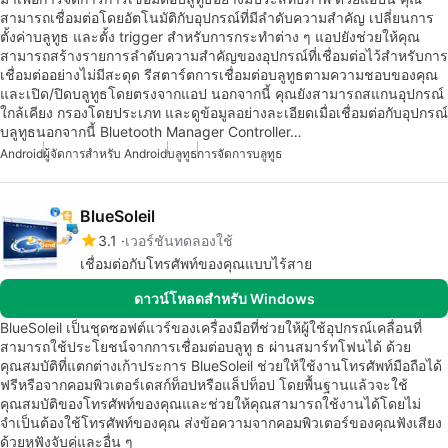
สามารถเชื่อมต่อโดยอัตโนมัติกับอุปกรณ์ที่มีลำดับความสำคัญ เปลี่ยนการ
ตั้งค่าบลูทูธ และตั้ง trigger สำหรับการกระทำต่าง ๆ แอปยังช่วยให้คุณ
สามารถสร้างรายการลำดับความสำคัญของอุปกรณ์ที่เชื่อมต่อไว้สำหรับการ
เชื่อมต่ออย่างไม่มีสะดุด รีสตาร์ตการเชื่อมต่อบลูทูธตามความชอบของคุณ
และเปิด/ปิดบลูทูธโดยตรงจากแอป นอกจากนี้ คุณยังสามารถสแกนอุปกรณ์
ใกล้เคียง กรองโดยประเภท และดูข้อมูลอย่างละเอียดเมื่อเชื่อมต่อกับอุปกรณ์
บลูทูธนอกจากนี้ Bluetooth Manager Controller…
Android
ผู้จัดการสำหรับ Android
บลูทูธ
การจัดการบลูทูธ
BlueSoleil
3.1
เวอร์ชันทดลองใช้
เชื่อมต่อกับโทรศัพท์ของคุณแบบไร้สาย
ดาวน์โหลดสำหรับ Windows
BlueSoleil เป็นชุดซอฟต์แวร์ของเครื่องมือที่ช่วยให้ผู้ใช้อุปกรณ์เคลื่อนที่
สามารถใช้ประโยชน์จากการเชื่อมต่อบลูทู ธ ผ่านสมาร์ทโฟนได้ ด้วย
คุณสมบัติที่แตกต่างเก้าประการ BlueSoleil ช่วยให้ใช้งานโทรศัพท์มือถือได้
ฟรีหรือจากคอมพิวเตอร์เดสก์ท็อปหรือแล็ปท็อป โดยพื้นฐานแล้วจะใช้
คุณสมบัติของโทรศัพท์ของคุณและช่วยให้คุณสามารถใช้งานได้โดยไม่
จำเป็นต้องใช้โทรศัพท์ของคุณ ส่งข้อความจากคอมพิวเตอร์ของคุณฟังเสียง
ด้วยหูฟังจับคู่และอื่น ๆ