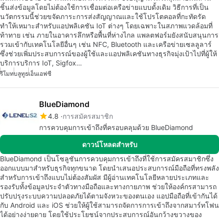
ชิ้นส่งข้อมูลโดยไม่ต้องใช้การเชื่อมต่อเครือข่ายแบบดั้งเดิม วิธีการที่เป็น
นวัตกรรมนี้ช่วยขจัดภาระการส่งสัญญาณและใช้โปรโตคอลที่กะทัดรัด
ทำให้เหมาะสำหรับแอปพลิเคชัน IoT ต่างๆ โดยเฉพาะในสภาพแวดล้อมที่
ท้าทาย เช่น ภายในอาคารลึกหรือพื้นที่ห่างไกล แพลตฟอร์มยังสนับสนุนการ
รวมเข้ากับเทคโนโลยีอื่นๆ เช่น NFC, Bluetooth และเครือข่ายเซลลูลาร์
ซึ่งช่วยเพิ่มประสบการณ์ของผู้ใช้และแอปพลิเคชันทางธุรกิจมุ่งเป้าไปที่ผู้ให้
บริการบริการ IoT, Sigfox…
รีโมท
บลูทูธ
เอ็นเอฟซี
BlueDiamond
4.8
การสมัครสมาชิก
การควบคุมการเข้าถึงที่ครอบคลุมด้วย BlueDiamond
ดาวน์โหลดสำหรับ
BlueDiamond เป็นโซลูชันการควบคุมการเข้าถึงที่ใช้การสมัครสมาชิกซึ่ง
ออกแบบมาสำหรับธุรกิจทุกขนาด โดยนำเสนอประสบการณ์มือถือที่ทรงพลัง
สำหรับการเข้าถึงแบบไม่ต้องสัมผัส มีผู้อ่านเทคโนโลยีหลายประเภทและ
รองรับทั้งข้อมูลประจำตัวทางมือถือและทางกายภาพ ช่วยให้องค์กรสามารถ
ปรับปรุงระบบความปลอดภัยได้ตามจังหวะของตนเอง แอปมือถือที่เข้ากันได้
กับ Android และ iOS ช่วยให้ผู้ใช้สามารถจัดการการเข้าถึงจากสมาร์ทโฟน
ได้อย่างง่ายดาย โดยใช้ประโยชน์จากประสบการณ์อันกว้างขวางของ