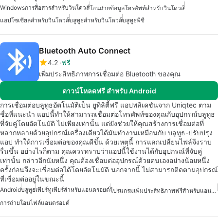
Windows
การสื่อสารสำหรับวินโดวส์
โอนถ่ายข้อมูลโทรศัพท์สำหรับวินโดวส์
แอปโซเชียลสำหรับวินโดวส์
บลูทูธสำหรับวินโดวส์
บลูทูธพีซี
Bluetooth Auto Connect
4.2
ฟรี
เพิ่มประสิทธิภาพการเชื่อมต่อ Bluetooth ของคุณ
ดาวน์โหลดฟรี สำหรับ Android
การเชื่อมต่อบลูทูธอัตโนมัติเป็น ยูทิลิตี้ฟรี แอปพลิเคชันจาก Uniqtec ตาม
ชื่อที่แนะนำ แอปนี้ทำให้สามารถเชื่อมต่อโทรศัพท์ของคุณกับอุปกรณ์บลูทูธ
ที่จับคู่โดยอัตโนมัติ ไม่เพียงเท่านั้น แต่ยังช่วยให้คุณสร้างการเชื่อมต่อที่
หลากหลายด้วยอุปกรณ์เครื่องเดียวได้มันทำงานเหมือนกับ บลูทูธ-ปรับปรุง
แอป ทำให้การเชื่อมต่อของคุณดีขึ้น ด้วยเหตุนี้ การแลกเปลี่ยนไฟล์จึงราบ
รื่นขึ้น อย่างไรก็ตาม คุณควรทราบว่าแอปนี้ใช้งานได้กับอุปกรณ์ที่จับคู่
เท่านั้น กล่าวอีกนัยหนึ่ง คุณต้องเชื่อมต่ออุปกรณ์ด้วยตนเองอย่างน้อยหนึ่ง
ครั้งก่อนจึงจะเชื่อมต่อได้โดยอัตโนมัติ นอกจากนี้ ไม่สามารถติดตามอุปกรณ์
ที่เชื่อมต่ออยู่ในขณะนี้
Android
บลูทูธ
เพียร์ทูเพียร์สำหรับแอนดรอยด์
โปรแกรมเพิ่มประสิทธิภาพฟรีสำหรับแอนดรอยด์
การถ่ายโอนไฟล์แอนดรอยด์