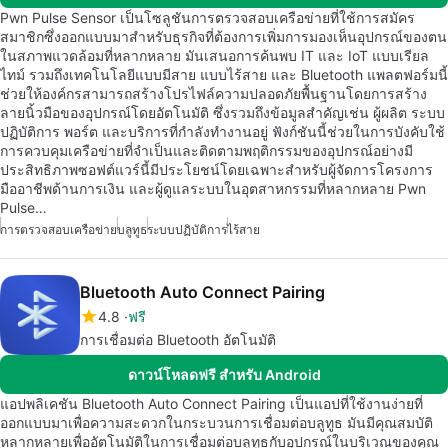
Pwn Pulse Sensor เป็นโซลูชันการตรวจสอบเครือข่ายที่ใช้การสมัคร
สมาชิกซึ่งออกแบบมาสำหรับธุรกิจที่ต้องการเพิ่มการมองเห็นอุปกรณ์ของตน
ในสภาพแวดล้อมที่หลากหลาย มันเสนอการค้นพบ IT และ IoT แบบเรียล
ไทม์ รวมถึงเทคโนโลยีแบบมีสาย แบบไร้สาย และ Bluetooth แพลตฟอร์มนี้
ช่วยให้องค์กรสามารถสร้างโปรไฟล์ความปลอดภัยพื้นฐานโดยการสร้าง
ลายนิ้วมือของอุปกรณ์โดยอัตโนมัติ ซึ่งรวมถึงข้อมูลสำคัญเช่น ผู้ผลิต ระบบ
ปฏิบัติการ พอร์ต และบริการที่กำลังทำงานอยู่ ฟังก์ชันนี้ช่วยในการบังคับใช้
การควบคุมเครือข่ายที่จำเป็นและติดตามพฤติกรรมของอุปกรณ์อย่างมี
ประสิทธิภาพซอฟต์แวร์นี้มีประโยชน์โดยเฉพาะสำหรับผู้จัดการโครงการ
มืออาชีพด้านการเงิน และผู้ดูแลระบบในอุตสาหกรรมที่หลากหลาย Pwn
Pulse…
การตรวจสอบเครือข่าย
บลูทูธ
ระบบปฏิบัติการ
ไร้สาย
Bluetooth Auto Connect Pairing
4.8
ฟรี
การเชื่อมต่อ Bluetooth อัตโนมัติ
ดาวน์โหลดฟรี สำหรับ Android
แอปพลิเคชัน Bluetooth Auto Connect Pairing เป็นแอปที่ใช้งานง่ายที่
ออกแบบมาเพื่อความสะดวกในกระบวนการเชื่อมต่อบลูทูธ มันมีคุณสมบัติ
หลากหลายเพื่ออัตโนมัติในการเชื่อมต่อบลูทูธกับอุปกรณ์ในบริเวณของคุณ