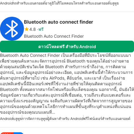
Android
รถสำหรับแอนดรอยด์
อาดูอิโน่
รีโมทคอนโทรลสำหรับแอนดรอยด์
บลูทูธ
Bluetooth auto connect finder
4.8
ฟรี
Bluetooth Auto Connect Finder
ดาวน์โหลดฟรี สำหรับ Android
Bluetooth Auto Connect Finder เป็นเครื่องมือที่มีประโยชน์ที่ออกแบบมา
เพื่อช่วยคุณค้นหาและจัดการอุปกรณ์ Bluetooth ของคุณได้อย่างง่ายดาย
ด้วยคุณสมบัติเช่นวิดเจ็ต Bluetooth สำหรับการเข้าถึงง่าย, การติดตาม
อุปกรณ์, และข้อมูลอุปกรณ์อย่างละเอียด, แอปพลิเคชันนี้ทำให้กระบวนการ
ค้นหาอุปกรณ์ที่หายไป เช่น AirPods, คีย์บอร์ด, และเมาส์ เป็นเรื่องง่าย
แอปพลิเคชันนี้มีอินเทอร์เฟซที่ใช้งานง่ายที่ช่วยให้คุณติดตามอุปกรณ์
Bluetooth ทั้งหมดจากสมาร์ทโฟนหรือแท็บเล็ตของคุณ นอกจากนี้, มันยังให้
ข้อมูลข้อความเกี่ยวกับแต่ละอุปกรณ์ที่เชื่อมต่อ, รวมถึงระดับแบตเตอรี่และ
ความแข็งแรงของสัญญาณ จงลืมกับความผิดหวังที่เกิดจากการสูญหายของ
อุปกรณ์ของคุณด้วยเทคโนโลยีการทำแผนที่ขั้นสูงที่ระบุตำแหน่งที่แน่นอน
ของอุปกรณ์ของคุณบนแผนที่…
Android
บลูทูธ
การจัดการบลูทูธ
ผู้ค้นหาสำหรับ Android
ฟรีไฟน์เดอร์สำหรับแอนดรอยด์