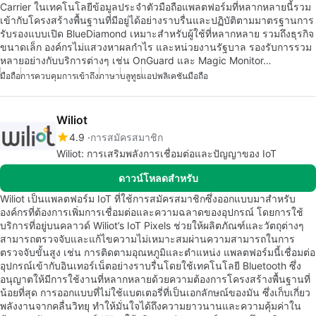
Carrier ในเทคโนโลยีข้อมูลประจำตัวมือถือแพลตฟอร์มที่หลากหลายนี้รวม
เข้ากับโครงสร้างพื้นฐานที่มีอยู่ได้อย่างราบรื่นและปฏิบัติตามมาตรฐานการ
รับรองแบบเปิด BlueDiamond เหมาะสำหรับผู้ใช้ที่หลากหลาย รวมถึงธุรกิจ
ขนาดเล็ก องค์กรไม่แสวงหาผลกำไร และหน่วยงานรัฐบาล รองรับการรวม
หลายอย่างกับบริการต่างๆ เช่น OnGuard และ Magic Monitor…
มือถือ
การควบคุมการเข้าถึง
ภาษา
บลูทูธ
แอปพลิเคชันมือถือ
Wiliot
4.9
การสมัครสมาชิก
Wiliot: การเสริมพลังการเชื่อมต่อและปัญญาของ IoT
ดาวน์โหลดสำหรับ
Wiliot เป็นแพลตฟอร์ม IoT ที่ใช้การสมัครสมาชิกซึ่งออกแบบมาสำหรับ
องค์กรที่ต้องการเพิ่มการเชื่อมต่อและความฉลาดของอุปกรณ์ โดยการใช้
บริการที่อยู่บนคลาวด์ Wiliot’s IoT Pixels ช่วยให้ผลิตภัณฑ์และวัตถุต่างๆ
สามารถตรวจจับและแก้ไขความไม่เหมาะสมผ่านความสามารถในการ
ตรวจจับขั้นสูง เช่น การติดตามอุณหภูมิและตำแหน่ง แพลตฟอร์มนี้เชื่อมต่อ
อุปกรณ์เข้ากับอินเทอร์เน็ตอย่างราบรื่นโดยใช้เทคโนโลยี Bluetooth ซึ่ง
อนุญาตให้มีการใช้งานที่หลากหลายด้วยความต้องการโครงสร้างพื้นฐานที่
น้อยที่สุด การออกแบบที่ไม่ใช้แบตเตอรี่ที่เป็นเอกลักษณ์ของมัน ซึ่งเก็บเกี่ยว
พลังงานจากคลื่นวิทยุ ทำให้มั่นใจได้ถึงความยาวนานและความคุ้มค่าใน