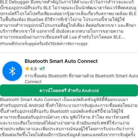
BLE Debugger มีบทบาทสำคัญในการให้คำแนะนำในการสำรวจและแก้
บั๊กของอุปกรณ์ที่รองรับ BLE ไม่ว่าคุณจะเป็นนักพัฒนาฮาร์ดแวร์ที่ทดสอบอุ
ปกรณ์พรีโปรโตไปหรือเพียงแค่อยากรู้อยากเห็นเกี่ยวกับสภาพแวดล้อม BLE
ในพื้นท้องท้อง BlueSee มีวิธีการที่เข้าใจง่าย โปรแกรมนี้ช่วยให้ผู้ใช้
สามารถสำรวจอุปกรณ์โปรแกรมที่อยู่ใกล้เคียง ติดต่อกับพวกเขา และศึกษา
บริการที่พวกเขาให้ นอกจากนี้ มันยังสะดวกสบายในการขยายความ
สามารถของมันผ่านการเขียนสคริปต์ Lua สำหรับโปรโตคอล BLE…
iPhone
ดีบักเกอร์
บลูทูธ
เครื่องมือวินิจฉัย
การจัดการบลูทูธ
Bluetooth Smart Auto Connect
4.8
ฟรี
การเชื่อมต่อ Bluetooth ที่ง่ายดายด้วย Bluetooth Smart Auto
Connect
ดาวน์โหลดฟรี สำหรับ Android
Bluetooth Smart Auto Connect เป็นแอปพลิเคชันยูทิลิตี้ที่ออกแบบมา
สำหรับอุปกรณ์ Android ซึ่งทำให้กระบวนการจับคู่และการเชื่อมต่อใหม่ง่าย
ขึ้นสำหรับอุปกรณ์ที่รองรับ Bluetooth แอปพลิเคชันฟรีนี้ช่วยให้ผู้ใช้
สามารถเชื่อมต่อกับอุปกรณ์ต่างๆ เช่น หูฟังไร้สาย ลำโพง สมาร์ทวอทช์
และระบบเสียงในรถยนต์ได้อย่างง่ายดาย ด้วยอินเทอร์เฟซที่ใช้งานง่าย
ช่วยประหยัดเวลาและเพิ่มประสบการณ์ของผู้ใช้โดยการรับประกันว่าการ
เชื่อมต่อเกิดขึ้นโดยไม่ต้องมีการป้อนข้อมูลด้วยตนเองหลังจากการจับคู่ครั้ง