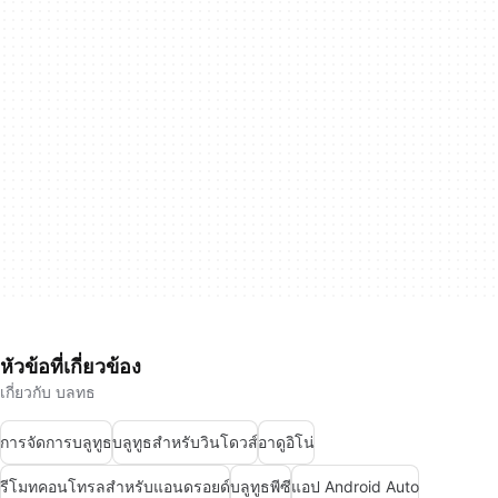
หัวข้อที่เกี่ยวข้อง
เกี่ยวกับ บลทธ
การจัดการบลูทูธ
บลูทูธสำหรับวินโดวส์
อาดูอิโน่
รีโมทคอนโทรลสำหรับแอนดรอยด์
บลูทูธพีซี
แอป Android Auto