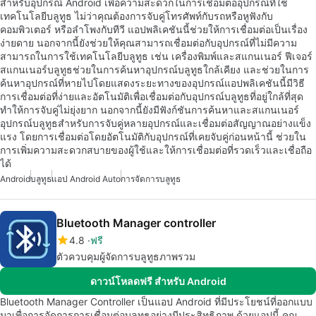
สำหรับอุปกรณ์ Android เพื่อความสะดวกในการเชื่อมต่ออุปกรณ์ที่ใช้
เทคโนโลยีบลูทูธ ไม่ว่าคุณต้องการจับคู่โทรศัพท์กับรถหรือหูฟังกับ
คอมพิวเตอร์ หรือลำโพงกับทีวี แอปพลิเคชันนี้ช่วยให้การเชื่อมต่อเป็นเรื่อง
ง่ายดาย นอกจากนี้ยังช่วยให้คุณสามารถเชื่อมต่อกับอุปกรณ์ที่ไม่มีความ
สามารถในการใช้เทคโนโลยีบลูทูธ เช่น เครื่องพิมพ์และสแกนเนอร์ ฟีเจอร์
สแกนเนอร์บลูทูธช่วยในการค้นหาอุปกรณ์บลูทูธใกล้เคียง และช่วยในการ
ค้นหาอุปกรณ์ที่หายไปโดยแสดงระยะทางของอุปกรณ์แอปพลิเคชันนี้มีวิธี
การเชื่อมต่อที่ง่ายและอัตโนมัติเพื่อเชื่อมต่อกับอุปกรณ์บลูทูธที่อยู่ใกล้ที่สุด
ทำให้การจับคู่ไม่ยุ่งยาก นอกจากนี้ยังมีฟังก์ชันการค้นหาและสแกนเนอร์
อุปกรณ์บลูทูธสำหรับการจับคู่หลายอุปกรณ์และเชื่อมต่อสัญญาณอย่างแข็ง
แรง โดยการเชื่อมต่อโดยอัตโนมัติกับอุปกรณ์ที่เคยจับคู่ก่อนหน้านี้ ช่วยใน
การเพิ่มความสะดวกสบายของผู้ใช้และให้การเชื่อมต่อที่รวดเร็วและเชื่อถือ
ได้
Android
บลูทูธ
แอป Android Auto
การจัดการบลูทูธ
Bluetooth Manager controller
4.8
ฟรี
ตัวควบคุมผู้จัดการบลูทูธภาพรวม
ดาวน์โหลดฟรี สำหรับ Android
Bluetooth Manager Controller เป็นแอป Android ที่มีประโยชน์ที่ออกแบบ
มาเพื่อการจัดการการเชื่อมต่อบลูทูธอย่างมีประสิทธิภาพ ด้วยแอปนี้ คุณ