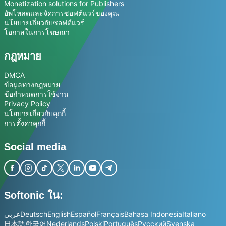
Monetization solutions for Publishers
อัพโหลดและจัดการซอฟต์แวร์ของคุณ
นโยบายเกี่ยวกับซอฟต์แวร์
โอกาสในการโฆษณา
กฎหมาย
DMCA
ข้อมูลทางกฎหมาย
ข้อกำหนดการใช้งาน
Privacy Policy
นโยบายเกี่ยวกับคุกกี้
การตั้งค่าคุกกี้
Social media
Softonic ใน:
عربي
Deutsch
English
Español
Français
Bahasa Indonesia
Italiano
日本語
한국어
Nederlands
Polski
Português
Русский
Svenska