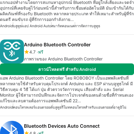
แรกแอปทำงานโดยการสแกนหาอุปกรณ์ Bluetooth ที่อยู่ใกล้เคียงและจดจำ
อุปกรณ์ที่เคยจับคู่ไว้ก่อนหน้านี้สำหรับการเชื่อมต่ออัตโนมัติ มันเข้ากันได้กับ
ผลิตภัณฑ์ที่รองรับ Bluetooth หลากหลายประเภท ทำให้เหมาะสำหรับผู้ที่รัก
ดนตรี คนขับรถ ผู้ที่รักการออกกำลังกาย…
Android
บลูทูธ
แอป Android Auto
สมาร์ทคอนเนค
การจัดการบลูทูธ
Arduino Bluetooth Controller
4.7
ฟรี
ภาพรวมของ Arduino Bluetooth Controller
ดาวน์โหลดฟรี สำหรับ Android
แอพ Arduino Bluetooth Controller โดย ROBOBOY เป็นแอพพลิเคชันที่
หลากหลายใช้สำหรับควบคุมโปรเจกต์ Arduino และ ESP ผ่านบลูทูธไกด์ มี
วิธีควบคุม 4 วิธี ได้แก่ ปุ่ม ตัวตรวจวัดการหมุน เสียงคำสั่ง และ Serial
Monitor ผู้ใช้สามารถบันทึกและจัดการโปรเจกต์ของตนด้วยชื่อที่กำหนดเอง
แก้ไขและลบตามต้องการแอพพลิเคชันมี 22…
Android
คอนโทรลเลอร์แอนดรอยด์
บลูทูธ
รีโมทคอนโทรลสำหรับแอนดรอยด์
อาดูอิโน่
Bluetooth Devices Auto Connect
4.8
ฟรี