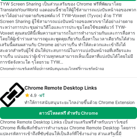
TYW Screen Sharing เป็นส่วนเสริมของ Chrome ฟรีที่พัฒนาโดย
TranslateYourWorld แอดออนนี้ช่วยให้ผู้ใช้สามารถแบ่งปันหน้าจอของพวก
เขาได้อย่างง่ายดายกับซอฟต์แวร์ TYW-Voxeet (Tyvox) ด้วย TYW
Screen Sharing ผู้ใช้สามารถแบ่งปันหน้าจอของพวกเขาได้อย่างง่ายดาย
ระหว่างการประชุมผ่านวิดีโอและการประชุมโดยใช้ซอฟต์แวร์ TYW-
Voxeet คุณสมบัตินี้เพิ่มความสามารถในการทำงานร่วมกันและการสื่อสาร
โดยให้ผู้เข้าร่วมสามารถดูและพูดคุยเกี่ยวกับเนื้อหาในเวลาเดียวกันได้ส่วน
เสริมนี้ผสมผสานกับ Chrome อย่างราบรื่น ทำให้สะดวกและเข้าถึงได้
สะดวกสำหรับผู้ใช้ มันให้ประสบการณ์ในการแบ่งปันหน้าจอที่เสถียรและ
ราบรื่น แน่นอนว่าผู้เข้าร่วมทุกคนสามารถเห็นเนื้อหาที่แบ่งปันได้โดยไม่มี
การขัดจังหวะใด ๆโดยรวม TYW…
Chrome
การแชร์เดสก์ท็อป
การสนับสนุนระยะไกลฟรี
การแชร์หน้าจอ
Chrome Remote Desktop Links
4.9
ฟรี
ทำให้การสนับสนุนระยะไกลง่ายขึ้นด้วย Chrome Extension
ดาวน์โหลดฟรี สำหรับ Chrome
Chrome Remote Desktop Links เป็นส่วนเสริมฟรีสำหรับเบราว์เซอร์
Chrome ที่เพิ่มฟังก์ชันการทำงานของ Chrome Remote Desktop โดยการ
แปลงรหัสการเข้าถึงที่ซับซ้อนให้เป็นลิงก์ที่ใช้งานง่าย ส่วนเสริมนี้มี