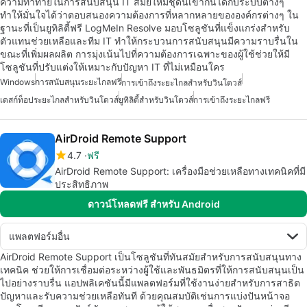
ความท้าทายในการสนับสนุน IT สมัยใหม่ชุดนี้เข้ากันได้กับระบบต่างๆ
ทำให้มั่นใจได้ว่าตอบสนองความต้องการที่หลากหลายขององค์กรต่างๆ ใน
ฐานะที่เป็นยูทิลิตี้ฟรี LogMeIn Resolve มอบโซลูชันที่แข็งแกร่งสำหรับ
ตัวแทนช่วยเหลือและทีม IT ทำให้กระบวนการสนับสนุนมีความราบรื่นใน
ขณะที่เพิ่มผลผลิต การมุ่งเน้นไปที่ความต้องการเฉพาะของผู้ใช้ช่วยให้มี
โซลูชันที่ปรับแต่งให้เหมาะกับปัญหา IT ที่ไม่เหมือนใคร
Windows
การสนับสนุนระยะไกลฟรี
การเข้าถึงระยะไกลสำหรับวินโดวส์
เดสก์ท็อประยะไกลสำหรับวินโดวส์
ยูทิลิตี้สำหรับวินโดวส์
การเข้าถึงระยะไกลฟรี
AirDroid Remote Support
4.7
ฟรี
AirDroid Remote Support: เครื่องมือช่วยเหลือทางเทคนิคที่มี
ประสิทธิภาพ
ดาวน์โหลดฟรี สำหรับ Android
แพลตฟอร์มอื่น
AirDroid Remote Support เป็นโซลูชันที่ทันสมัยสำหรับการสนับสนุนทาง
เทคนิค ช่วยให้การเชื่อมต่อระหว่างผู้ใช้และพันธมิตรที่ให้การสนับสนุนเป็น
ไปอย่างราบรื่น แอปพลิเคชันนี้มีแพลตฟอร์มที่ใช้งานง่ายสำหรับการสาธิต
ปัญหาและรับความช่วยเหลือทันที ด้วยคุณสมบัติเช่นการแบ่งปันหน้าจอ