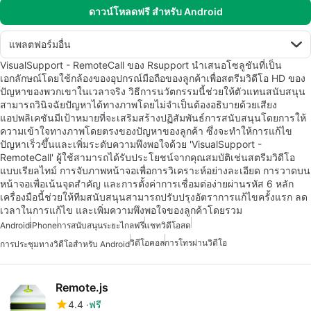
ดาวน์โหลดฟรี สำหรับ Android
แพลตฟอร์มอื่น
VisualSupport - RemoteCall ของ Rsupport นำเสนอโซลูชันที่เป็น
เอกลักษณ์โดยใช้กล้องของอุปกรณ์มือถือของลูกค้าเพื่อสตรีมวิดีโอ HD ของ
ปัญหาของพวกเขาในเวลาจริง วิธีการนวัตกรรมนี้ช่วยให้ตัวแทนสนับสนุน
สามารถวินิจฉัยปัญหาได้ทางภาพโดยไม่จำเป็นต้องอธิบายด้วยเสียง
แอปพลิเคชันมีเป้าหมายที่จะเสริมสร้างปฏิสัมพันธ์การสนับสนุนโดยการให้
ความเข้าใจทางภาพโดยตรงของปัญหาของลูกค้า ซึ่งจะทำให้การแก้ไข
ปัญหาเร็วขึ้นและเพิ่มระดับความพึงพอใจด้วย 'VisualSupport -
RemoteCall' ผู้ใช้สามารถได้รับประโยชน์จากคุณสมบัติเช่นสตรีมวิดีโอ
แบบเรียลไทม์ การจับภาพหน้าจอเพื่อการวิเคราะห์อย่างละเอียด การวาดบน
หน้าจอเพื่อเน้นจุดสำคัญ และการตั้งค่าการเชื่อมต่อง่ายผ่านรหัส 6 หลัก
เครื่องมือนี้ช่วยให้ทีมสนับสนุนสามารถปรับปรุงอัตราการแก้ไขครั้งแรก ลด
เวลาในการแก้ไข และเพิ่มความพึงพอใจของลูกค้าโดยรวม
Android
iPhone
การสนับสนุนระยะไกลฟรี
แชทวิดีโอสด
วิดีโอคอล
การโทรผ่านวิดีโอ
การประชุมทางวิดีโอสำหรับ Android
Remote.js
4.4
ฟรี