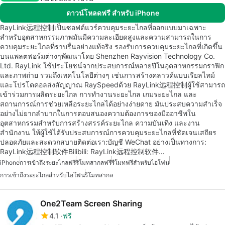
ดาวน์โหลดฟรี สำหรับ iPhone
RayLink远程控制เป็นซอฟต์แวร์ควบคุมระยะไกลที่ออกแบบมาเฉพาะ
สำหรับอุตสาหกรรมภาพมันมีความละเอียดสูงและความสามารถในการ
ควบคุมระยะไกลที่ราบรื่นอย่างแท้จริง รองรับการควบคุมระยะไกลที่เกิดขึ้น
บนแพลตฟอร์มต่างๆพัฒนาโดย Shenzhen Rayvision Technology Co.
Ltd. RayLink ใช้ประโยชน์จากประสบการณ์หลายปีในอุตสาหกรรมกราฟิก
และภาพถ่าย รวมถึงเทคโนโลยีต่างๆ เช่นการสร้างคลาวด์แบบเรียลไทม์
และโปรโตคอลส่งสัญญาณ RaySpeedด้วย RayLink远程控制ผู้ใช้สามารถ
เข้าร่วมการผลิตระยะไกล การทำงานระยะไกล เกมระยะไกล และ
สถานการณ์การช่วยเหลือระยะไกลได้อย่างง่ายดาย มันประสบความสำเร็จ
อย่างไม่ยากลำบากในการตอบสนองความต้องการของมืออาชีพใน
อุตสาหกรรมสำหรับการสร้างสรรค์ระยะไกล ความบันเทิง และงาน
สำนักงาน ให้ผู้ใช้ได้รับประสบการณ์การควบคุมระยะไกลที่ชัดเจนเสถียร
ปลอดภัยและสะดวกสบายติดต่อเรา:บัญชี WeChat อย่างเป็นทางการ:
RayLink远程控制软件Bilibili: RayLink远程控制软件…
iPhone
การเข้าถึงระยะไกลฟรี
รีโมทสากลฟรี
รีโมทฟรีสำหรับไอโฟน
การเข้าถึงระยะไกลสำหรับไอโฟน
รีโมทสากล
One2Team Screen Sharing
4.1
ฟรี