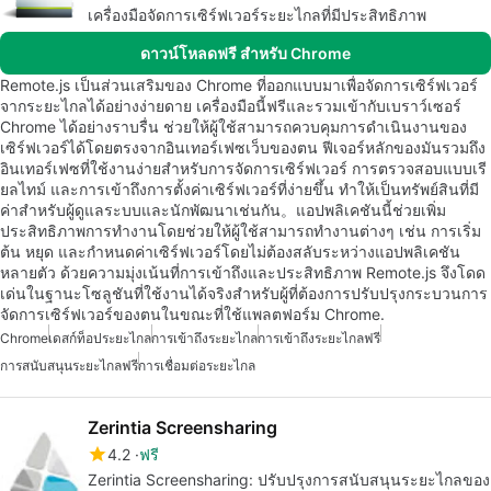
เครื่องมือจัดการเซิร์ฟเวอร์ระยะไกลที่มีประสิทธิภาพ
ดาวน์โหลดฟรี สำหรับ Chrome
Remote.js เป็นส่วนเสริมของ Chrome ที่ออกแบบมาเพื่อจัดการเซิร์ฟเวอร์
จากระยะไกลได้อย่างง่ายดาย เครื่องมือนี้ฟรีและรวมเข้ากับเบราว์เซอร์
Chrome ได้อย่างราบรื่น ช่วยให้ผู้ใช้สามารถควบคุมการดำเนินงานของ
เซิร์ฟเวอร์ได้โดยตรงจากอินเทอร์เฟซเว็บของตน ฟีเจอร์หลักของมันรวมถึง
อินเทอร์เฟซที่ใช้งานง่ายสำหรับการจัดการเซิร์ฟเวอร์ การตรวจสอบแบบเรี
ยลไทม์ และการเข้าถึงการตั้งค่าเซิร์ฟเวอร์ที่ง่ายขึ้น ทำให้เป็นทรัพย์สินที่มี
ค่าสำหรับผู้ดูแลระบบและนักพัฒนาเช่นกัน。แอปพลิเคชันนี้ช่วยเพิ่ม
ประสิทธิภาพการทำงานโดยช่วยให้ผู้ใช้สามารถทำงานต่างๆ เช่น การเริ่ม
ต้น หยุด และกำหนดค่าเซิร์ฟเวอร์โดยไม่ต้องสลับระหว่างแอปพลิเคชัน
หลายตัว ด้วยความมุ่งเน้นที่การเข้าถึงและประสิทธิภาพ Remote.js จึงโดด
เด่นในฐานะโซลูชันที่ใช้งานได้จริงสำหรับผู้ที่ต้องการปรับปรุงกระบวนการ
จัดการเซิร์ฟเวอร์ของตนในขณะที่ใช้แพลตฟอร์ม Chrome.
Chrome
เดสก์ท็อประยะไกล
การเข้าถึงระยะไกล
การเข้าถึงระยะไกลฟรี
การสนับสนุนระยะไกลฟรี
การเชื่อมต่อระยะไกล
Zerintia Screensharing
4.2
ฟรี
Zerintia Screensharing: ปรับปรุงการสนับสนุนระยะไกลของ