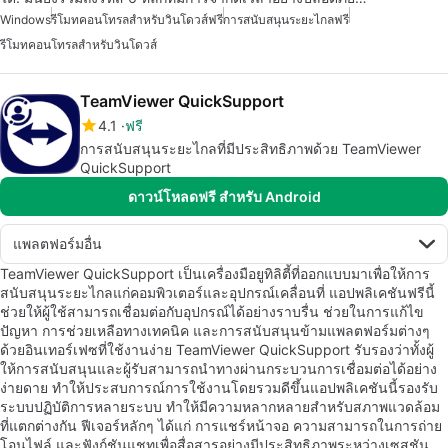
Windows
รีโมทคอนโทรลสำหรับวินโดวส์ฟรี
การสนับสนุนระยะไกลฟรี
รีโมทคอนโทรลสำหรับวินโดวส์
TeamViewer QuickSupport
4.1
ฟรี
การสนับสนุนระยะไกลที่มีประสิทธิภาพด้วย TeamViewer
QuickSupport
ดาวน์โหลดฟรี สำหรับ Android
แพลตฟอร์มอื่น
TeamViewer QuickSupport เป็นเครื่องมือยูทิลิตี้ที่ออกแบบมาเพื่อให้การ
สนับสนุนระยะไกลแก่คอมพิวเตอร์และอุปกรณ์เคลื่อนที่ แอปพลิเคชันฟรีนี้
ช่วยให้ผู้ใช้สามารถเชื่อมต่อกับอุปกรณ์ได้อย่างราบรื่น ช่วยในการแก้ไข
ปัญหา การช่วยเหลือทางเทคนิค และการสนับสนุนข้ามแพลตฟอร์มต่างๆ
ด้วยอินเทอร์เฟซที่ใช้งานง่าย TeamViewer QuickSupport รับรองว่าทั้งผู้
ให้การสนับสนุนและผู้รับสามารถนำทางผ่านกระบวนการเชื่อมต่อได้อย่าง
ง่ายดาย ทำให้ประสบการณ์การใช้งานโดยรวมดีขึ้นแอปพลิเคชันนี้รองรับ
ระบบปฏิบัติการหลายระบบ ทำให้มีความหลากหลายสำหรับสภาพแวดล้อม
ที่แตกต่างกัน ฟีเจอร์หลักๆ ได้แก่ การแชร์หน้าจอ ความสามารถในการถ่าย
โอนไฟล์ และฟังก์ชันแชทเพื่อสื่อสารอย่างมีประสิทธิภาพระหว่างเซสชัน