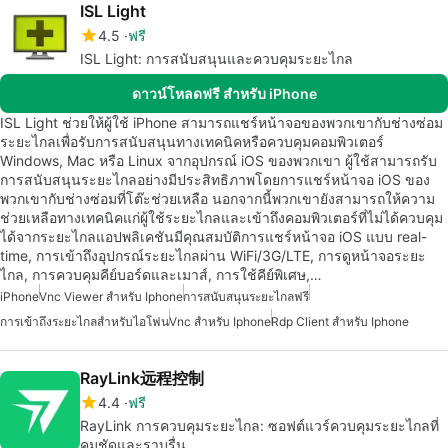
ISL Light
4.5
ฟรี
ISL Light: การสนับสนุนและควบคุมระยะไกล
ดาวน์โหลดฟรี สำหรับ iPhone
ISL Light ช่วยให้ผู้ใช้ iPhone สามารถแชร์หน้าจอของพวกเขากับช่างซ่อม
ระยะไกลเพื่อรับการสนับสนุนทางเทคนิคหรือควบคุมคอมพิวเตอร์
Windows, Mac หรือ Linux จากอุปกรณ์ iOS ของพวกเขา ผู้ใช้สามารถรับ
การสนับสนุนระยะไกลอย่างมีประสิทธิภาพโดยการแชร์หน้าจอ iOS ของ
พวกเขากับช่างซ่อมที่โต๊ะช่วยเหลือ นอกจากนี้พวกเขายังสามารถให้ความ
ช่วยเหลือทางเทคนิคแก่ผู้ใช้ระยะไกลและเข้าถึงคอมพิวเตอร์ที่ไม่ได้ควบคุม
ได้จากระยะไกลแอปพลิเคชันมีคุณสมบัติการแชร์หน้าจอ iOS แบบ real-
time, การเข้าถึงอุปกรณ์ระยะไกลผ่าน WiFi/3G/LTE, การดูหน้าจอระยะ
ไกล, การควบคุมคีย์บอร์ดและเมาส์, การใช้คีย์พิเศษ,…
iPhone
Vnc Viewer สำหรับ Iphone
การสนับสนุนระยะไกลฟรี
การเข้าถึงระยะไกลสำหรับไอโฟน
Vnc สำหรับ Iphone
Rdp Client สำหรับ Iphone
RayLink远程控制
4.4
ฟรี
RayLink การควบคุมระยะไกล: ซอฟต์แวร์ควบคุมระยะไกลที่
คมชัดและราบรื่น