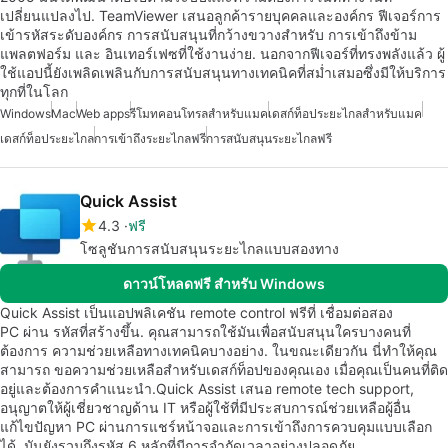
เปลี่ยนแปลงไป. TeamViewer เสนอลูกค้ารายบุคคลและองค์กร ฟีเจอร์การ
เข้ารหัสระดับองค์กร การสนับสนุนที่กว้างขวางสำหรับ การเข้าถึงข้าม
แพลตฟอร์ม และ อินเทอร์เฟซที่ใช้งานง่าย. นอกจากฟีเจอร์ที่ทรงพลังแล้ว ผู้
ใช้แอปนี้ยังเพลิดเพลินกับการสนับสนุนทางเทคนิคที่สม่ำเสมอซึ่งมีให้บริการ
ทุกที่ในโลก
Windows
Mac
Web apps
รีโมทคอนโทรลสำหรับแมค
เดสก์ท็อประยะไกลสำหรับแมค
เดสก์ท็อประยะไกล
การเข้าถึงระยะไกลฟรี
การสนับสนุนระยะไกลฟรี
Quick Assist
4.3
ฟรี
โซลูชันการสนับสนุนระยะไกลแบบสองทาง
ดาวน์โหลดฟรี สำหรับ Windows
Quick Assist เป็นแอปพลิเคชัน remote control ฟรีที่ เชื่อมต่อสอง
PC ผ่าน รหัสที่สร้างขึ้น. คุณสามารถใช้มันเพื่อสนับสนุนใครบางคนที่
ต้องการ ความช่วยเหลือทางเทคนิคบางอย่าง. ในขณะเดียวกัน นี่ทำให้คุณ
สามารถ ขอความช่วยเหลือสำหรับเดสก์ท็อปของคุณเอง เมื่อคุณเป็นคนที่ติด
อยู่และต้องการคำแนะนำ.Quick Assist เสนอ remote tech support,
อนุญาตให้ผู้เชี่ยวชาญด้าน IT หรือผู้ใช้ที่มีประสบการณ์ช่วยเหลือผู้อื่น
แก้ไขปัญหา PC ผ่านการแชร์หน้าจอและการเข้าถึงการควบคุมแบบเลือก
ได้. มันยังรวมถึงรหัส 6 หลักที่มีการจำกัดเวลาอย่างปลอดภัย…