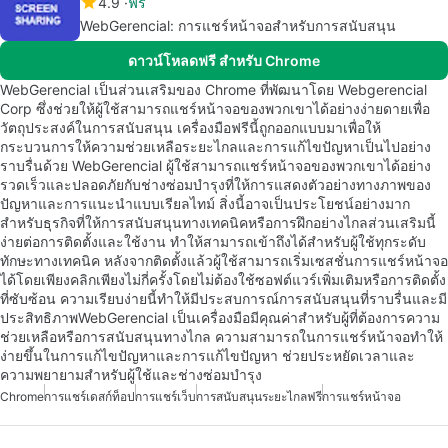
4.9
ฟรี
WebGerencial: การแชร์หน้าจอสำหรับการสนับสนุน
ดาวน์โหลดฟรี สำหรับ Chrome
WebGerencial เป็นส่วนเสริมของ Chrome ที่พัฒนาโดย Webgerencial
Corp ซึ่งช่วยให้ผู้ใช้สามารถแชร์หน้าจอของพวกเขาได้อย่างง่ายดายเพื่อ
วัตถุประสงค์ในการสนับสนุน เครื่องมือฟรีนี้ถูกออกแบบมาเพื่อให้
กระบวนการให้ความช่วยเหลือระยะไกลและการแก้ไขปัญหาเป็นไปอย่าง
ราบรื่นด้วย WebGerencial ผู้ใช้สามารถแชร์หน้าจอของพวกเขาได้อย่าง
รวดเร็วและปลอดภัยกับช่างซ่อมบำรุงที่ให้การแสดงตัวอย่างทางภาพของ
ปัญหาและการแนะนำแบบเรียลไทม์ สิ่งนี้อาจเป็นประโยชน์อย่างมาก
สำหรับธุรกิจที่ให้การสนับสนุนทางเทคนิคหรือการฝึกอย่างไกลส่วนเสริมนี้
ง่ายต่อการติดตั้งและใช้งาน ทำให้สามารถเข้าถึงได้สำหรับผู้ใช้ทุกระดับ
ทักษะทางเทคนิค หลังจากติดตั้งแล้วผู้ใช้สามารถเริ่มเซสชั่นการแชร์หน้าจอ
ได้โดยเพียงคลิกเพียงไม่กี่ครั้งโดยไม่ต้องใช้ซอฟต์แวร์เพิ่มเติมหรือการติดตั้ง
ที่ซับซ้อน ความเรียบง่ายนี้ทำให้มีประสบการณ์การสนับสนุนที่ราบรื่นและมี
ประสิทธิภาพWebGerencial เป็นเครื่องมือมีคุณค่าสำหรับผู้ที่ต้องการความ
ช่วยเหลือหรือการสนับสนุนทางไกล ความสามารถในการแชร์หน้าจอทำให้
ง่ายขึ้นในการแก้ไขปัญหาและการแก้ไขปัญหา ช่วยประหยัดเวลาและ
ความพยายามสำหรับผู้ใช้และช่างซ่อมบำรุง
Chrome
การแชร์เดสก์ท็อป
การแชร์เว็บ
การสนับสนุนระยะไกลฟรี
การแชร์หน้าจอ