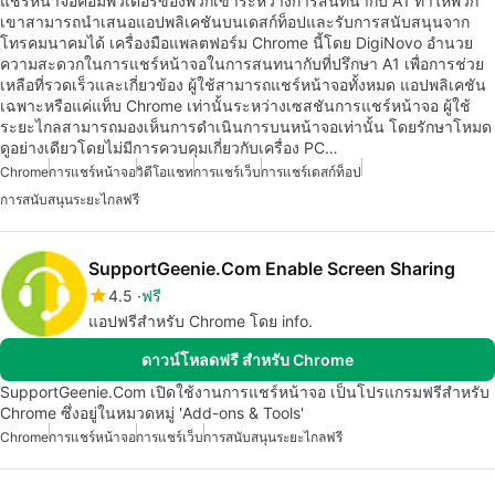
แชร์หน้าจอคอมพิวเตอร์ของพวกเขาระหว่างการสนทนากับ A1 ทำให้พวก
เขาสามารถนำเสนอแอปพลิเคชันบนเดสก์ท็อปและรับการสนับสนุนจาก
โทรคมนาคมได้ เครื่องมือแพลตฟอร์ม Chrome นี้โดย DigiNovo อำนวย
ความสะดวกในการแชร์หน้าจอในการสนทนากับที่ปรึกษา A1 เพื่อการช่วย
เหลือที่รวดเร็วและเกี่ยวข้อง ผู้ใช้สามารถแชร์หน้าจอทั้งหมด แอปพลิเคชัน
เฉพาะหรือแค่แท็บ Chrome เท่านั้นระหว่างเซสชันการแชร์หน้าจอ ผู้ใช้
ระยะไกลสามารถมองเห็นการดำเนินการบนหน้าจอเท่านั้น โดยรักษาโหมด
ดูอย่างเดียวโดยไม่มีการควบคุมเกี่ยวกับเครื่อง PC…
Chrome
การแชร์หน้าจอ
วิดีโอแชท
การแชร์เว็บ
การแชร์เดสก์ท็อป
การสนับสนุนระยะไกลฟรี
SupportGeenie.Com Enable Screen Sharing
4.5
ฟรี
แอปฟรีสำหรับ Chrome โดย info.
ดาวน์โหลดฟรี สำหรับ Chrome
SupportGeenie.Com เปิดใช้งานการแชร์หน้าจอ เป็นโปรแกรมฟรีสำหรับ
Chrome ซึ่งอยู่ในหมวดหมู่ 'Add-ons & Tools'
Chrome
การแชร์หน้าจอ
การแชร์เว็บ
การสนับสนุนระยะไกลฟรี