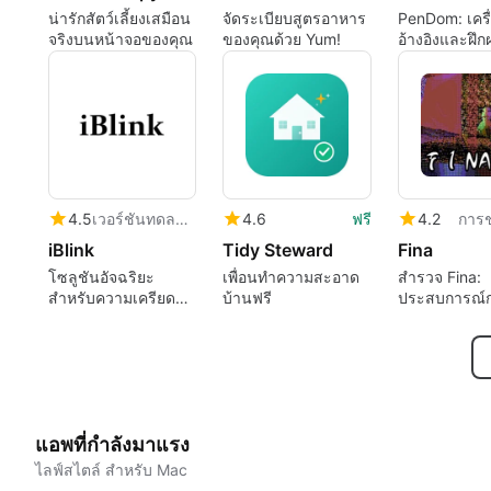
น่ารักสัตว์เลี้ยงเสมือน
จัดระเบียบสูตรอาหาร
PenDom: เครื่
จริงบนหน้าจอของคุณ
ของคุณด้วย Yum!
อ้างอิงและฝึก
สำหรับผู้ที่ชื
หมุนปากกา
4.5
เวอร์ชันทดลองใช้
4.6
ฟรี
4.2
การช
iBlink
Tidy Steward
Fina
โซลูชันอัจฉริยะ
เพื่อนทำความสะอาด
สำรวจ Fina:
สำหรับความเครียด
บ้านฟรี
ประสบการณ์ก
จากดิจิทัล
เกมที่ไม่เหมื
แอพที่กำลังมาแรง
ไลฟ์สไตล์ สำหรับ Mac