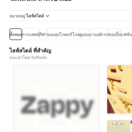
หมวดหมู่:
ไลฟ์สไตล์
ทั้งหมด
การแพทย์
กีฬา
ของอุปโภคบริโภค
คูปอง
งานอดิเรก
ชอปปิ้ง
แฟชั่
ไลฟ์สไตล์ ที่สำคัญ
แนะนำโดย Softonic