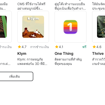
องมือ
CMS ที่ใช้งานได้ฟรี
คู่หูโต๊ะทำงานแบบยืน
ให้มันจั
ฝน
อย่างสมบูรณ์ซึ่ง
ที่มุ่งเน้นเพื่อวันทำงาน
ประชุมข
่นชอบการ
ยืดหยุ่นและใช้งานได้
ที่มีสุขภาพดีขึ้น
หลากหลาย
ำระเงิน
4.7
การชำระเงิน
4.1
ฟรี
4.6
Klym
One Thing
Thrive
Klym: การผจญภัย
ติดตามงานที่สำคัญ
สำรวจวิ
ารเล่น
แพลตฟอร์ม 3D ที่มี
ที่สุดของคุณ
เกมจำลอ
อนใคร
เสน่ห์
เพิ่มเติม