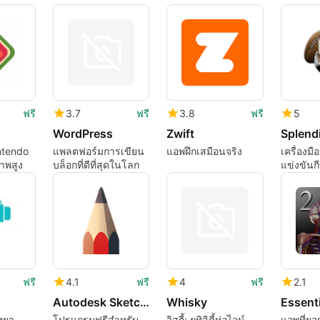
ฟรี
3.7
ฟรี
3.8
ฟรี
5
WordPress
Zwift
Splendi
intendo
แพลตฟอร์มการเขียน
แอพฝึกเสมือนจริง
เครื่องม
าพสูง
บล็อกที่ดีที่สุดในโลก
แข่งขันก
ประสิทธ
ฟรี
4.1
ฟรี
4
ฟรี
2.1
Autodesk SketchBook
Whisky
ิทยา
โปรแกรมฟรีสำหรับ
วิสกี้: ยูทิลิตี้ห่อไวน์
แอพที่ยอ