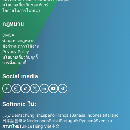
นโยบายเกี่ยวกับซอฟต์แวร์
โอกาสในการโฆษณา
กฎหมาย
DMCA
ข้อมูลทางกฎหมาย
ข้อกำหนดการใช้งาน
Privacy Policy
นโยบายเกี่ยวกับคุกกี้
การตั้งค่าคุกกี้
Social media
Softonic ใน:
عربي
Deutsch
English
Español
Français
Bahasa Indonesia
Italiano
日本語
한국어
Nederlands
Polski
Português
Русский
Svenska
ภาษาไทย
Türkçe
Tiếng Việt
中文