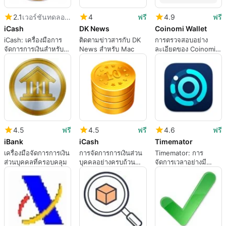
2.1
เวอร์ชันทดลองใช้
4
ฟรี
4.9
ฟรี
iCash
DK News
Coinomi Wallet
iCash: เครื่องมือการ
ติดตามข่าวสารกับ DK
การตรวจสอบอย่าง
จัดการการเงินสำหรับ
News สำหรับ Mac
ละเอียดของ Coinomi
Mac
Wallet
4.5
ฟรี
4.5
ฟรี
4.6
ฟรี
iBank
iCash
Timemator
เครื่องมือจัดการการเงิน
การจัดการการเงินส่วน
Timemator: การ
ส่วนบุคคลที่ครอบคลุม
บุคคลอย่างครบถ้วน
จัดการเวลาอย่างมี
ด้วย iCash
ประสิทธิภาพสำหรับ
Mac