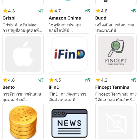
4.3
ฟรี
4.7
ฟรี
4.8
ฟรี
Grisbi
Amazon Chime
Buddi
Grisbi สำหรับ Mac:
โซลูชันการประชุม
เครื่องมือการจัดการงบ
การบัญชีส่วนบุคคลที่
ออนไลน์ที่มี
ประมาณที่มี
เน้นท้องถิ่นพร้อมความ
ประสิทธิภาพด้วย
ประสิทธิภาพสำหรับ
ลึกเชิงสัมพันธ์
Amazon Chime
Mac
4.8
ฟรี
4.5
ฟรี
4.2
ฟรี
Bento
iFinD
Fincept Terminal
การจัดการการเงินส่วน
iFinD: การจัดการการ
Fincept Terminal: การ
บุคคลอย่างมี
เงินส่วนบุคคลที่
วิจัยแบบสถาบันสำหรับ
ประสิทธิภาพด้วย
ครอบคลุมสำหรับ Mac
นักลงทุนหุ้นอินเดีย
Bento