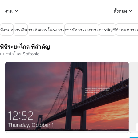
งาน
ทั้งหมด
ทั้งหมด
การเงิน
การจัดการโครงการ
การจัดการเอกสาร
การบัญชี
กำหนดการแ
พีซีระยะไกล ที่สำคัญ
แนะนำโดย Softonic