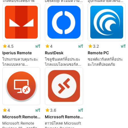
ไกลที่มีประสิทธิภาพ
Desktop ที่ไม่มีความ
อุปกรณ์หลายตัวพร้อม
ยุ่งยากด้วย
กัน
NoMachine
4.5
ฟรี
4
ฟรี
3.2
ฟรี
Iperius Remote
RustDesk
Remote PC
โปรแกรมควบคุมระยะ
โซลูชันเดสก์ท็อประยะ
ซอฟต์แวร์เดสก์ท็อประ
ไกลแบบหลาย
ไกลแบบโอเพนซอร์ส
ยะไกลที่ปลอดภัย
แพลตฟอร์ม
สำหรับเดสก์ท็อป
4
ฟรี
3.6
ฟรี
Microsoft Remote Desktop 10
Microsoft Remote Desktop
Microsoft Remote
ดาวน์โหลด Microsoft