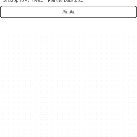
Desktop 10 - การจัด
Remote Desktop
การเดสก์ท็อประยะไกล
สำหรับ Mac: การเข้า
ฟรี
ถึงที่ปลอดภัยทุกที่
เพิ่มเติม