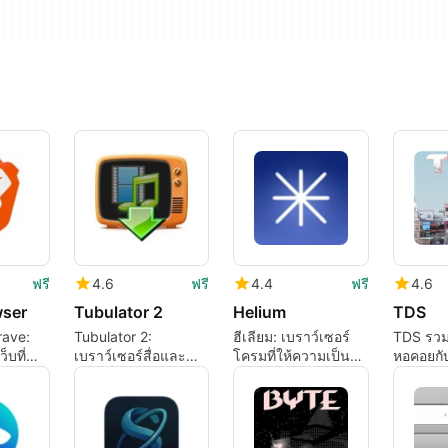
ฟรี
4.6
ฟรี
4.4
ฟรี
4.6
wser
Tubulator 2
Helium
TDS
rave:
Tubulator 2:
ฮีเลียม: เบราว์เซอร์
TDS รวม
บที่
เบราว์เซอร์สื่อและ
โครมที่ให้ความเป็น
หอคอยกั
ส่วนตัว
ดาวน์โหลดที่มุ่งเน้น
ส่วนตัวสำหรับผู้ที่ชื่น
เรือ RT
ไปที่ Mac
ชอบความเรียบง่าย
และผู้ใช้ที่มีพลัง