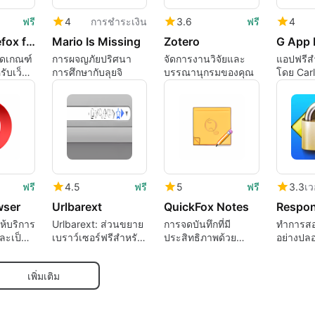
ฟรี
4
การชำระเงิน
3.6
ฟรี
4
Mozilla Firefox for Mac
Mario Is Missing
Zotero
G App 
นดเกณฑ์
การผจญภัยปริศนา
จัดการงานวิจัยและ
แอปฟรีส
ับเว็บ
การศึกษากับลุยจิ
บรรณานุกรมของคุณ
โดย Car
Jeurisse
ฟรี
4.5
ฟรี
5
ฟรี
3.3
wser
Urlbarext
QuickFox Notes
ให้บริการ
Urlbarext: ส่วนขยาย
การจดบันทึกที่มี
ทำการส
ละเป็น
เบราว์เซอร์ฟรีสำหรับ
ประสิทธิภาพด้วย
อย่างปลอ
Mac
QuickFox Notes
เพิ่มเติม