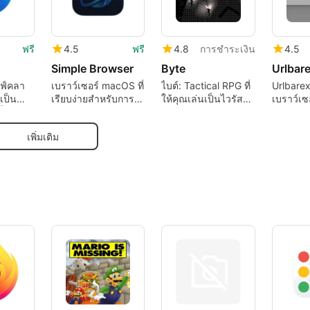
ฟรี
4.5
ฟรี
4.8
การชำระเงิน
4.5
Simple Browser
Byte
Urlbare
รฟ์คลา
เบราว์เซอร์ macOS ที่
ไบต์: Tactical RPG ที่
Urlbarex
เป็น
เรียบง่ายสำหรับการ
ให้คุณเล่นเป็นไวรัส
เบราว์เซ
ตั้งบน
ใช้งานเว็บที่มุ่งเน้น
คอมพิวเตอร์
Mac
และใช้ทรัพยากรน้อย
เพิ่มเติม