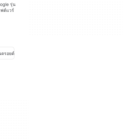
gle รุ่น
ฟต์แวร์
นดรอยด์