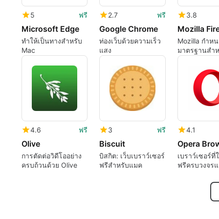
5
ฟรี
2.7
ฟรี
3.8
Microsoft Edge
Google Chrome
ทำให้เป็นทางสำหรับ
ท่องเว็บด้วยความเร็ว
Mozilla กำห
Mac
แสง
มาตรฐานสำหร
เบราเซอร์
4.6
ฟรี
3
ฟรี
4.1
Olive
Biscuit
Opera Bro
การตัดต่อวิดีโออย่าง
บิสกิต: เว็บเบราว์เซอร์
เบราว์เซอร์ที่
ครบถ้วนด้วย Olive
ฟรีสำหรับแมค
ฟรีครบวงจรแ
นวัตกรรมใหม่