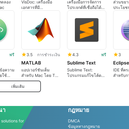
นทดลอง
VisDoc: เครื่องมือ
เครื่องมือการจัดการ
ส่วนขยาย 
Mac
เอกสารที่มี
โปรเจกต์ที่เชื่อถือได้
ประโยชน
ประสิทธิภาพสำหรับ
และฟรี
นักพัฒนา
ฟรี
3.5
การชำระเงิน
4.3
ฟรี
3
MATLAB
Sublime Text
ขข้อความ
แอปเวอร์ชันเต็ม
Sublime Text:
IDE ที่ค
ยใช้
สำหรับ Mac โดย The
โปรแกรมแก้ไขโค้ดที่
สำหรับก
ไขโอเพน
MathWorks
หลากหลายสำหรับ
Java EE
Mac
เพิ่มเติม
ณา
กฎหมาย
solutions for
DMCA
ข้อมูลทางกฎหมาย