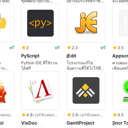
บ Mac
ชุดพัฒนาอย่างมี
อย่างมีประสิทธิภาพ
ละเอียด
ประสิทธิภาพสำหรับ
ด้วย CudaText
PyChar
Mac
Professi
ฟรี
2
ฟรี
2.3
ฟรี
3.5
PyScript
jEdit
Appscr
า
Python IDE ที่ใช้งาน
โปรแกรมแก้ไข
ควบคุมแอ
ลาก
ได้ฟรี
ข้อความที่ใช้โกโก้ที่มี
เขียนสคร
านง่าย
ประสิทธิภาพสำหรับ
โปรแกรมเมอร์
เวอร์ชันทดลองใช้
4.8
เวอร์ชันทดลองใช้
3.6
เวอร์ชันทดลองใช้
4.5
ol
VisDoc
GanttProject
[incr Tc