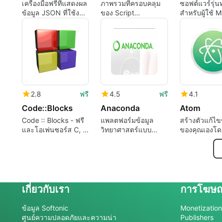
เครื่องมือฟรีที่แสดงผล
ภาพรวมที่ครอบคลุม
ซอฟต์แวร์รุ่
ข้อมูล JSON ที่ใช้งาน
ของ Script
สำหรับผู้ใช้ 
ได้ใน Visual Studio
Debugger สำหรับ
Mac
2.8
ฟรี
4.5
ฟรี
4.1
Code::Blocks
Anaconda
Atom
Code :: Blocks - ฟรี
แพลตฟอร์มข้อมูล
สร้างตัวแก้ไ
และโอเพ่นซอร์ส C, C
วิทยาศาสตร์แบบ
ของคุณเองโด
++ และ Fortain IDE
Python
โปรแกรมแก้
ซอร์สฟรีนี้
เกี่ยวกับเรา
การโฆษ
ข้อมูล Softonic
Monetization 
ศูนย์ความปลอดภัยและความน่า
Publishers