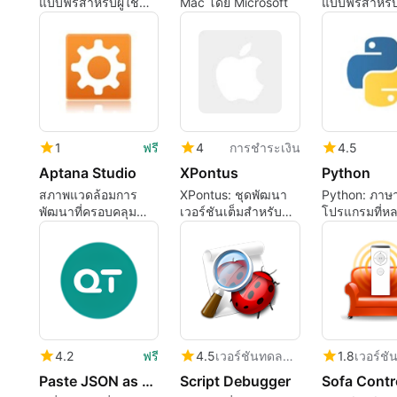
แบบฟรีสำหรับผู้ใช้
Mac โดย Microsoft
แบบฟรีสำหรั
Mac
1
ฟรี
4
การชำระเงิน
4.5
Aptana Studio
XPontus
Python
สภาพแวดล้อมการ
XPontus: ชุดพัฒนา
Python: ภาษ
พัฒนาที่ครอบคลุม
เวอร์ชันเต็มสำหรับ
โปรแกรมที่ห
สำหรับแอปพลิเคชัน
Mac
หลายและใช้ง
เว็บ
4.2
ฟรี
4.5
เวอร์ชันทดลองใช้
1.8
Paste JSON as Code quicktype
Script Debugger
Sofa Contr