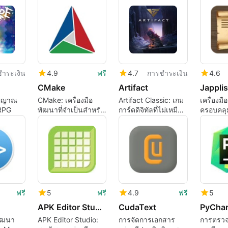
Mac
ำระเงิน
4.9
ฟรี
4.7
การชำระเงิน
4.6
CMake
Artifact
Jappli
ญญาณ
CMake: เครื่องมือ
Artifact Classic: เกม
เครื่องมื
 RPG
พัฒนาที่จำเป็นสำหรับ
การ์ดดิจิทัลที่ไม่เหมือน
ครอบคลุม
Mac
ใคร
Mac
ฟรี
5
ฟรี
4.9
ฟรี
5
APK Editor Studio
CudaText
พัฒนา
APK Editor Studio:
การจัดการเอกสาร
การตรวจ