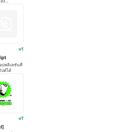
ของ
m
onal
ฟรี
ipt
ปพลิเคชันที่
ิปต์ได้
ฟรี
l]