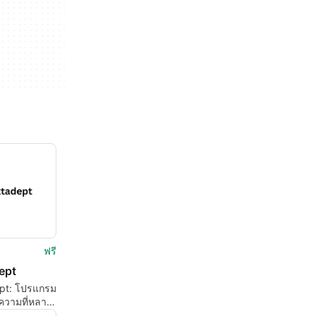
ฟรี
ept
pt: โปรแกรม
ความที่หลาก
รับ Mac