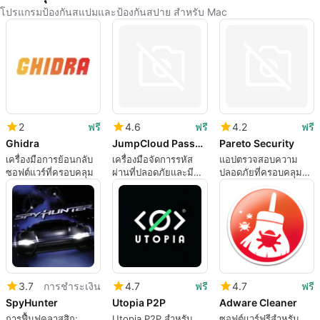
โปรแกรมป้องกันสแปมและป้องกันสปาย สำหรับ Mac
2
ฟรี
4.6
ฟรี
4.2
ฟรี
Ghidra
JumpCloud Password Manager
Pareto Security
เครื่องมือการย้อนกลับ
เครื่องมือจัดการรหัส
แอปตรวจสอบความ
ซอฟต์แวร์ที่ครอบคลุม
ผ่านที่ปลอดภัยและมี
ปลอดภัยที่ครอบคลุม
ประสิทธิภาพ
สำหรับ Mac
3.7
การชำระเงิน
4.7
ฟรี
4.7
ฟรี
SpyHunter
Utopia P2P
Adware Cleaner
การฟื้นฟูคลาสสิก:
Utopia P2P สำหรับ
ซอฟต์แวร์ฟรีสำหรับ