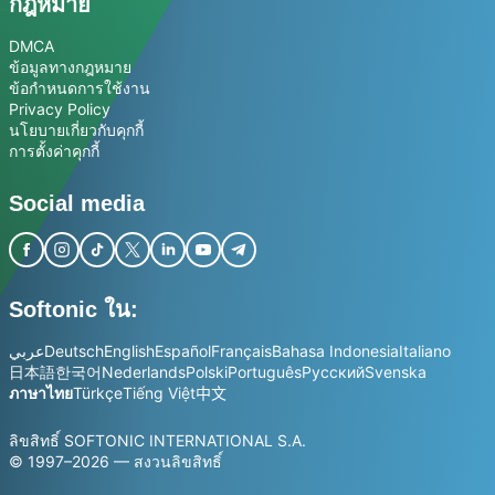
กฎหมาย
DMCA
ข้อมูลทางกฎหมาย
ข้อกำหนดการใช้งาน
Privacy Policy
นโยบายเกี่ยวกับคุกกี้
การตั้งค่าคุกกี้
Social media
Softonic ใน:
عربي
Deutsch
English
Español
Français
Bahasa Indonesia
Italiano
日本語
한국어
Nederlands
Polski
Português
Русский
Svenska
ภาษาไทย
Türkçe
Tiếng Việt
中文
ลิขสิทธิ์ SOFTONIC INTERNATIONAL S.A.
© 1997–2026 — สงวนลิขสิทธิ์