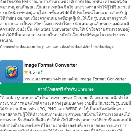
จัดเรียงสถิติ FM จากมาตราส่วนเป็นช่วงที่เข้าถึงได้มากขึ้น เครื่องมือนี้จัด
หมวดหมู่คุณลักษณะเป็นส่วนเทคนิค จิตใจ และร่างกาย ทำให้ผู้ใช้วิเคราะห์
ประสิทธิภาพของผู้เล่นได้ง่ายขึ้นสคริปต์นี้มีประโยชน์โดยเฉพาะสำหรับผู้
ใช้ fminside.net เนื่องจากมันแปลงข้อมูลผู้เล่นให้เป็นรูปแบบมาตรฐานที่
อ่านง่ายและเป็นระเบียบ โดยการทำให้การนำเสนอคุณลักษณะของผู้เล่นมี
ความชัดเจนยิ่งขึ้น FM Stats Converter ช่วยให้เข้าใจความสามารถของผู้
เล่นได้ดีขึ้นและสามารถช่วยในการตัดสินใจอย่างมีข้อมูลในระหว่างการ
เล่นเกม
Chrome
ตัวแปลงเพลง
แปลงรูปแบบ
แอปแปลง
ตัวแปลงไฟล์
เครื่องแปลงข้อมูล
Image Format Converter
4.5
ฟรี
การแปลงภาพอย่างง่ายดายด้วย Image Format Converter
ดาวน์โหลดฟรี สำหรับ Chrome
"ตัวแปลงรูปแบบภาพ" เป็นส่วนขยายของ Chrome ที่ออกแบบมาเพื่อทำให้
กระบวนการแปลงไฟล์ภาพระหว่างรูปแบบต่างๆ ง่ายขึ้น มันรองรับรูปแบบที่
ได้รับความนิยม เช่น JPG, PNG และ WEBP ทำให้เป็นเครื่องมือที่หลาก
หลายสำหรับผู้ใช้ที่ทำงานกับภาพบ่อยๆ ส่วนขยายนี้ช่วยให้สามารถแปลงได้
อย่างรวดเร็วเพียงไม่กี่คลิก ทำให้มั่นใจได้ถึงประสบการณ์ที่ราบรื่นคุณสมบัติ
หลักรวมถึงอินเทอร์เฟซที่ใช้งานง่ายซึ่งรองรับทั้งการลากและวางและการ
อัปโหลดจากไฟล์สำรวจ ทำให้ใช้งานง่าย ส่วนขยายนี้ได้รับการปรับให้