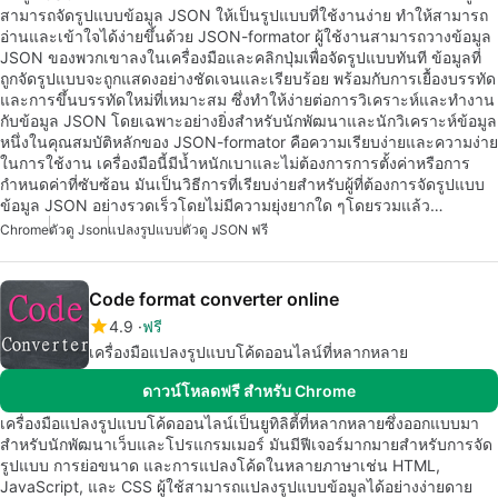
สามารถจัดรูปแบบข้อมูล JSON ให้เป็นรูปแบบที่ใช้งานง่าย ทำให้สามารถ
อ่านและเข้าใจได้ง่ายขึ้นด้วย JSON-formator ผู้ใช้งานสามารถวางข้อมูล
JSON ของพวกเขาลงในเครื่องมือและคลิกปุ่มเพื่อจัดรูปแบบทันที ข้อมูลที่
ถูกจัดรูปแบบจะถูกแสดงอย่างชัดเจนและเรียบร้อย พร้อมกับการเยื้องบรรทัด
และการขึ้นบรรทัดใหม่ที่เหมาะสม ซึ่งทำให้ง่ายต่อการวิเคราะห์และทำงาน
กับข้อมูล JSON โดยเฉพาะอย่างยิ่งสำหรับนักพัฒนาและนักวิเคราะห์ข้อมูล
หนึ่งในคุณสมบัติหลักของ JSON-formator คือความเรียบง่ายและความง่าย
ในการใช้งาน เครื่องมือนี้มีน้ำหนักเบาและไม่ต้องการการตั้งค่าหรือการ
กำหนดค่าที่ซับซ้อน มันเป็นวิธีการที่เรียบง่ายสำหรับผู้ที่ต้องการจัดรูปแบบ
ข้อมูล JSON อย่างรวดเร็วโดยไม่มีความยุ่งยากใด ๆโดยรวมแล้ว…
Chrome
ตัวดู Json
แปลงรูปแบบ
ตัวดู JSON ฟรี
Code format converter online
4.9
ฟรี
เครื่องมือแปลงรูปแบบโค้ดออนไลน์ที่หลากหลาย
ดาวน์โหลดฟรี สำหรับ Chrome
เครื่องมือแปลงรูปแบบโค้ดออนไลน์เป็นยูทิลิตี้ที่หลากหลายซึ่งออกแบบมา
สำหรับนักพัฒนาเว็บและโปรแกรมเมอร์ มันมีฟีเจอร์มากมายสำหรับการจัด
รูปแบบ การย่อขนาด และการแปลงโค้ดในหลายภาษาเช่น HTML,
JavaScript, และ CSS ผู้ใช้สามารถแปลงรูปแบบข้อมูลได้อย่างง่ายดาย