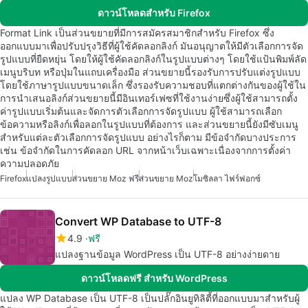
ดาวน์โหลดสำหรับ Firefox
Format Link เป็นส่วนขยายที่มีการสมัครสมาชิกสำหรับ Firefox ซึ่ง
ออกแบบมาเพื่อปรับปรุงวิธีที่ผู้ใช้คัดลอกลิงก์ มันอนุญาตให้มีตัวเลือกการจัด
รูปแบบที่ยืดหยุ่น โดยให้ผู้ใช้คัดลอกลิงก์ในรูปแบบต่างๆ โดยใช้แป้นพิมพ์ลัด
เมนูบริบท หรือปุ่มในแถบเครื่องมือ ส่วนขยายนี้รองรับการปรับแต่งรูปแบบ
โดยใช้ภาษารูปแบบขนาดเล็ก ซึ่งรองรับความชอบที่แตกต่างกันของผู้ใช้ใน
การนำเสนอลิงก์ส่วนขยายนี้มีอินเทอร์เฟซที่ใช้งานง่ายซึ่งผู้ใช้สามารถตั้ง
ค่ารูปแบบเริ่มต้นและจัดการตัวเลือกการจัดรูปแบบ ผู้ใช้สามารถเลือก
ข้อความหรือลิงก์เพื่อลอกในรูปแบบที่ต้องการ และส่วนขยายนี้ยังมีซับเมนู
สำหรับแต่ละตัวเลือกการจัดรูปแบบ อย่างไรก็ตาม มีข้อจำกัดบางประการ
เช่น ข้อจำกัดในการคัดลอก URL จากหน้าเว็บเฉพาะเนื่องจากการตั้งค่า
ความปลอดภัย
Firefox
แปลงรูปแบบ
ส่วนขยาย Moz ฟรี
ส่วนขยาย Moz
โมซิลลา ไฟร์ฟอกซ์
Convert WP Database to UTF-8
4.9
ฟรี
แปลงฐานข้อมูล WordPress เป็น UTF-8 อย่างง่ายดาย
ดาวน์โหลดฟรี สำหรับ WordPress
แปลง WP Database เป็น UTF-8 เป็นปลั๊กอินยูทิลิตี้ที่ออกแบบมาสำหรับผู้