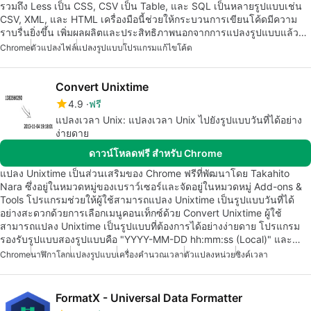
รวมถึง Less เป็น CSS, CSV เป็น Table, และ SQL เป็นหลายรูปแบบเช่น
CSV, XML, และ HTML เครื่องมือนี้ช่วยให้กระบวนการเขียนโค้ดมีความ
ราบรื่นยิ่งขึ้น เพิ่มผลผลิตและประสิทธิภาพนอกจากการแปลงรูปแบบแล้ว…
Chrome
ตัวแปลงไฟล์
แปลงรูปแบบ
โปรแกรมแก้ไขโค้ด
Convert Unixtime
4.9
ฟรี
แปลงเวลา Unix: แปลงเวลา Unix ไปยังรูปแบบวันที่ได้อย่าง
ง่ายดาย
ดาวน์โหลดฟรี สำหรับ Chrome
แปลง Unixtime เป็นส่วนเสริมของ Chrome ฟรีที่พัฒนาโดย Takahito
Nara ซึ่งอยู่ในหมวดหมู่ของเบราว์เซอร์และจัดอยู่ในหมวดหมู่ Add-ons &
Tools โปรแกรมช่วยให้ผู้ใช้สามารถแปลง Unixtime เป็นรูปแบบวันที่ได้
อย่างสะดวกด้วยการเลือกเมนูคอนเท็กซ์ด้วย Convert Unixtime ผู้ใช้
สามารถแปลง Unixtime เป็นรูปแบบที่ต้องการได้อย่างง่ายดาย โปรแกรม
รองรับรูปแบบสองรูปแบบคือ "YYYY-MM-DD hh:mm:ss (Local)" และ…
Chrome
นาฬิกาโลก
แปลงรูปแบบ
เครื่องคำนวณเวลา
ตัวแปลงหน่วย
ซิงค์เวลา
FormatX - Universal Data Formatter