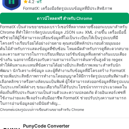
4.2
ฟรี
FormatX: เครื่องมือจัดรูปแบบข้อมูลที่มีประสิทธิภาพ
ดาวน์โหลดฟรี สำหรับ Chrome
FormatX เป็นส่วนขยายของเบราว์เซอร์ที่หลากหลายซึ่งออกแบบมาสำหรับ
Chrome ที่ทำให้การจัดรูปแบบข้อมูล JSON และ XML ง่ายขึ้น เครื่องมือนี้
ฟรีช่วยให้ผู้ใช้สามารถเปลี่ยนข้อมูลที่ไม่เป็นระเบียบให้เป็นรูปแบบที่มี
โครงสร้างเรียบร้อยได้อย่างง่ายดาย คุณสมบัติหลักประกอบด้วยมุมมอง
ต้นไม้สำหรับการแสดงข้อมูลที่ซับซ้อน โหมดมืดสำหรับการดูที่สะดวกสบาย
และความสามารถในการเปรียบเทียบเวอร์ชันข้อมูลที่แตกต่างกันแบบเคียง
ข้างกัน นอกจากนี้ยังรองรับความสามารถในการค้นหาขั้นสูงด้วย regex
ทำให้ค้นหาและแทนที่ข้อความได้อย่างมีประสิทธิภาพเหมาะสำหรับนัก
พัฒนา นักวิเคราะห์ข้อมูล และผู้ที่ทำงานกับข้อมูลที่มีโครงสร้าง FormatX
ช่วยเพิ่มประสิทธิภาพการทำงานโดยอนุญาตให้มีการจัดรูปแบบทันทีผ่านตัว
เลือกคลิกขวาหรือทางลัดบนแป้นพิมพ์ ผู้ใช้สามารถส่งออกข้อมูลที่จัดรูปแบบ
ในประเภทไฟล์ต่างๆ ขณะเดียวกันก็ได้รับประโยชน์จากการประมวลผลใน
ท้องถิ่นที่รับประกันความเป็นส่วนตัวและความปลอดภัย ด้วยอินเทอร์เฟซที่
ใช้งานง่ายและฟีเจอร์ระดับมืออาชีพ FormatX ช่วยปรับปรุงความสามารถ
ในการอ่านข้อมูลอย่างมีนัยสำคัญ…
Chrome
แปลงรูปแบบ
การเขียนส่วนขยายสำหรับ Chrome
PunyCode Converter