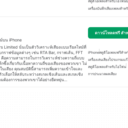
สตูดิโอเพลงสำหรับไอโฟน
บ
เครื่องบันทึกเสียงเพลงสำห
ดาวน์โหลดฟรี สำห
ทม์บน iPhone
Limited นั่นเป็นตัววิเคราะห์เสียงแบบเรียลไทม์ที่
บบกราฟข้อมูลต่างๆ เช่น RTA Bar, กราฟเส้น, FFT
iPhone
สตูดิโอเพลงฟรีสำห
 คือความสามารถในการวิเคราะห์ช่วงความถี่แบบ
เครื่องเล่นเสียง
โปรแกรมแก้ไ
ลึกซึ้งเกี่ยวกับเนื้อหาความถี่ของเสียงของพวกเขา ไม่
สตูดิโอเพลงสำหรับไอโฟน
หลในเสียง คุณสมบัตินี้สามารถเพิ่มความเข้าใจและ
ีตัวเลือกให้สลับระหว่างสเกลเชิงเส้นและสเกลเชิง
การประมวลผลเสียง
ามต้องการของพวกเขาได้อย่างยืดหยุ่น…