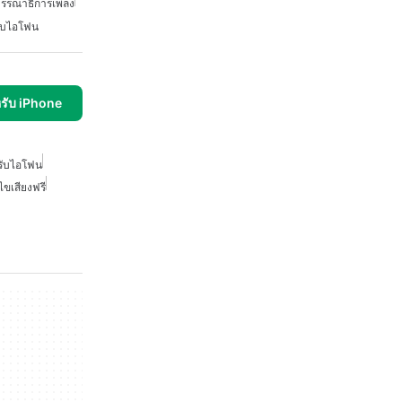
รรณาธิการเพลง
รับไอโฟน
รับ iPhone
รับไอโฟน
ขเสียงฟรี