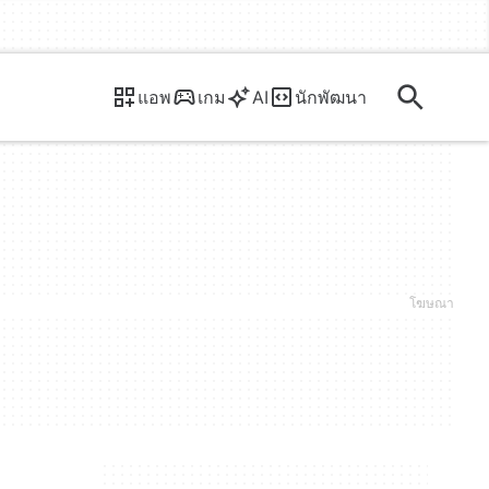
แอพ
เกม
AI
นักพัฒนา