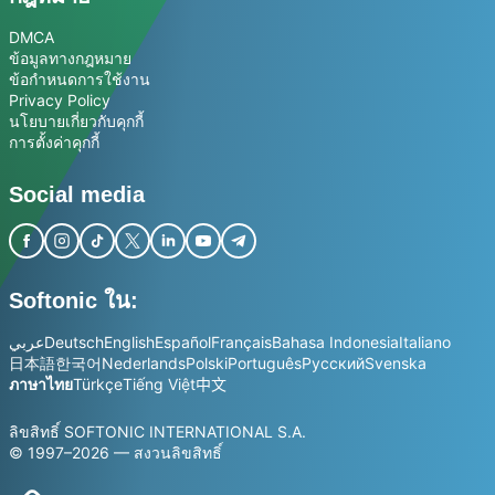
DMCA
ข้อมูลทางกฎหมาย
ข้อกำหนดการใช้งาน
Privacy Policy
นโยบายเกี่ยวกับคุกกี้
การตั้งค่าคุกกี้
Social media
Softonic ใน:
عربي
Deutsch
English
Español
Français
Bahasa Indonesia
Italiano
日本語
한국어
Nederlands
Polski
Português
Русский
Svenska
ภาษาไทย
Türkçe
Tiếng Việt
中文
ลิขสิทธิ์ SOFTONIC INTERNATIONAL S.A.
© 1997–2026 — สงวนลิขสิทธิ์