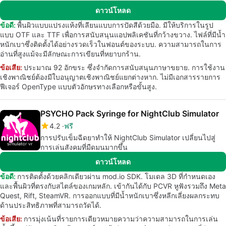
ดาวน์โหลด
ข้อดี:
พื้นผิวแบบแปรงแห้งที่เลียนแบบการปัดสีด้วยมือ. มีให้บริการในรูป
แบบ OTF และ TTF เพื่อการสนับสนุนแอปพลิเคชันที่กว้างขวาง. ไฟล์ที่มีน้ำ
หนักเบาซึ่งติดตั้งได้อย่างรวดเร็วในฟอนต์ของระบบ. ความสามารถในการ
อ่านที่สูงแม้จะมีลักษณะการเขียนที่หยาบกร้าน.
ข้อเสีย:
ประมาณ 92 อักขระ ซึ่งจำกัดการสนับสนุนภาษาขยาย. การใช้งาน
เชิงพาณิชย์ต้องมีใบอนุญาตเชิงพาณิชย์แยกต่างหาก. ไม่มีเอกสารรายการ
ฟีเจอร์ OpenType แบบตัวอักษรทางเลือกหรือขั้นสูง.
PSYCHO Pack Syringe for NightClub Simulator
4.2
ฟรี
การปรับเข็มฉีดยาทำให้ NightClub Simulator เปลี่ยนไปสู่
การเล่นสังคมที่มืดมนมากขึ้น
ดาวน์โหลด
ข้อดี:
การติดตั้งด้วยคลิกเดียวผ่าน mod.io SDK. โมเดล 3D ที่กำหนดเอง
และพื้นผิวที่ตรงกับสไตล์ของเกมหลัก. เข้ากันได้กับ PCVR หูฟังรวมถึง Meta
Quest, Rift, SteamVR. การออกแบบที่มีน้ำหนักเบาซึ่งหลีกเลี่ยงผลกระทบ
ด้านประสิทธิภาพที่สามารถวัดได้.
ข้อเสีย:
การมุ่งเน้นที่รายการเดียวหมายความว่าความสามารถในการเล่น