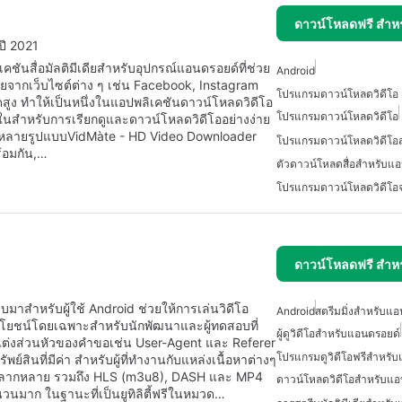
ดาวน์โหลดฟรี สำห
ี 2021
ันสื่อมัลติมีเดียสำหรับอุปกรณ์แอนดรอยด์ที่ช่วย
Android
ียจากเว็บไซต์ต่าง ๆ เช่น Facebook, Instagram
สูง ทำให้เป็นหนึ่งในแอปพลิเคชันดาวน์โหลดวิดีโอ
โปรแกรมดาวน์โหลดวิดีโอ
์ภายในสำหรับการเรียกดูและดาวน์โหลดวิดีโออย่างง่าย
์หลายรูปแบบVidMàte - HD Video Downloader
้อมกัน,…
ตัวดาวน์โหลดสื่อสำหรับแ
ดาวน์โหลดฟรี สำห
บมาสำหรับผู้ใช้ Android ช่วยให้การเล่นวิดีโอ
Android
สตรีมมิ่งสำหรับแอ
ประโยชน์โดยเฉพาะสำหรับนักพัฒนาและผู้ทดสอบที่
ผู้ดูวิดีโอสำหรับแอนดรอยด์
บแต่งส่วนหัวของคำขอเช่น User-Agent และ Referer
โปรแกรมดูวิดีโอฟรีสำหรั
รัพย์สินที่มีค่า สำหรับผู้ที่ทำงานกับแหล่งเนื้อหาต่างๆ
ิยมหลากหลาย รวมถึง HLS (m3u8), DASH และ MP4
ดาวน์โหลดวิดีโอสำหรับแอ
จำนวนมาก ในฐานะที่เป็นยูทิลิตี้ฟรีในหมวด…