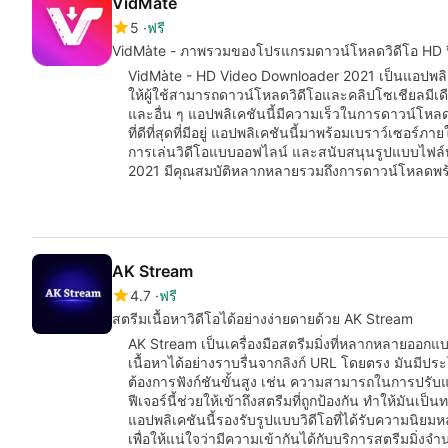
VidMàte
5
ฟรี
VidMàte - ภาพรวมของโปรแกรมดาวน์โหลดวิดีโอ HD ป
VidMàte - HD Video Downloader 2021 เป็นแอปพลิเคช
ให้ผู้ใช้สามารถดาวน์โหลดวิดีโอและคลิปโซเชียลมีเด
และอื่น ๆ แอปพลิเคชันนี้มีความเร็วในการดาวน์โหลด
ที่ดีที่สุดที่มีอยู่ แอปพลิเคชันนี้มาพร้อมเบราว์เซอร
การเล่นวิดีโอแบบออฟไลน์ และสนับสนุนรูปแบบไฟล
2021 มีคุณสมบัติหลากหลายรวมถึงการดาวน์โหลดพร
AK Stream
4.7
ฟรี
สตรีมเนื้อหาวิดีโอได้อย่างง่ายดายด้วย AK Stream
AK Stream เป็นเครื่องมือสตรีมมิ่งที่หลากหลายออกแบ
เนื้อหาได้อย่างราบรื่นจากลิงก์ URL โดยตรง มันมี
ต้องการฟังก์ชันขั้นสูง เช่น ความสามารถในการปรั
ฟีเจอร์นี้ช่วยให้เข้าถึงสตรีมที่ถูกป้องกัน ทำให้มันเป็นท
แอปพลิเคชันนี้รองรับรูปแบบวิดีโอที่ได้รับความน
เพื่อให้แน่ใจว่ามีความเข้ากันได้กับบริการสตรีมมิ่ง