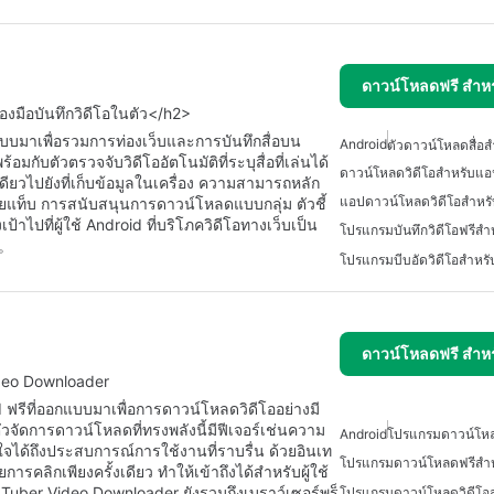
ดาวน์โหลดฟรี สำห
่องมือบันทึกวิดีโอในตัว</h2>
บบมาเพื่อรวมการท่องเว็บและการบันทึกสื่อบน
Android
ตัวดาวน์โหลดสื่อ
มกับตัวตรวจจับวิดีโออัตโนมัติที่ระบุสื่อที่เล่นได้
ดาวน์โหลดวิดีโอสำหรับแอ
ียวไปยังที่เก็บข้อมูลในเครื่อง ความสามารถหลัก
แอปดาวน์โหลดวิดีโอสำหร
ยแท็บ การสนับสนุนการดาวน์โหลดแบบกลุ่ม ตัวชี้
ป้าไปที่ผู้ใช้ Android ที่บริโภควิดีโอทางเว็บเป็น
โปรแกรมบันทึกวิดีโอฟรีส
อ。
โปรแกรมบีบอัดวิดีโอสำหร
ดาวน์โหลดฟรี สำห
ideo Downloader
ฟรีที่ออกแบบมาเพื่อการดาวน์โหลดวิดีโออย่างมี
จัดการดาวน์โหลดที่ทรงพลังนี้มีฟีเจอร์เช่นความ
Android
โปรแกรมดาวน์โหล
จได้ถึงประสบการณ์การใช้งานที่ราบรื่น ด้วยอินเท
โปรแกรมดาวน์โหลดฟรีสำ
การคลิกเพียงครั้งเดียว ทำให้เข้าถึงได้สำหรับผู้ใช้
ber Video Downloader ยังรวมถึงเบราว์เซอร์พร็