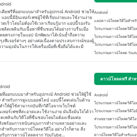
ndroid
เดียฟรีที่ออกแบบมาสำหรับอุปกรณ์ Android ช่วยให้
Android
ปนี้มีอินเทอร์เฟซผู้ใช้ที่เรียบง่ายและใช้งานง่าย
แอปดาวน์โหลดวิดีโอสำหร
รวดเร็วโดยไม่ต้องใช้เวลาเรียนรู้มาก แอปนี้รองรับ
ดเพลินกับเนื้อหาที่ชื่นชอบได้อย่างราบรื่นเมื่อ
ด้โดยตรงภายในแอป นักพัฒนาได้เน้นย้ำถึงความ
ีเจอร์ต่างๆ อย่างต่อเนื่องตามประสบการณ์ของผู้
ามมุ่งมั่นในการให้เครื่องมือที่เชื่อถือได้และมี
ดาวน์โหลดฟรี สำห
droid
ที่ออกแบบมาสำหรับอุปกรณ์ Android ช่วยให้ผู้ใช้
Android
 สำหรับการดูแบบออฟไลน์ แอปนี้โดดเด่นในด้าน
ห้ผู้ใช้สามารถบันทึกวิดีโอจากเว็บไซต์
เทอร์เฟซที่สะอาดและใช้งานง่าย มันจึงมั่นใจได้ว่า
เพลินกับวิดีโอที่ชื่นชอบโดยไม่ต้องเชื่อมต่อ
นหลังพร้อมการสนับสนุนการทำงานหลายอย่างและ
บาสำหรับการดาวน์โหลดวิดีโอ อย่างไรก็ตาม สิ่ง
รองรับการดาวน์โหลดจาก YouTube…
ดาวน์โหลดวิดีโอสำหรับแอ