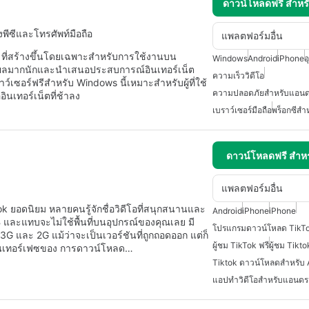
ดาวน์โหลดฟรี สำห
งพีซีและโทรศัพท์มือถือ
แพลตฟอร์มอื่น
 ที่สร้างขึ้นโดยเฉพาะสำหรับการใช้งานบน
Windows
Android
iPhone
อ
วลผลมากนักและนำเสนอประสบการณ์อินเทอร์เน็ต
ความเร็ววิดีโอ
เบราว์เซอร์ฟรีสำหรับ Windows นี้เหมาะสำหรับผู้ที่ใช้
ความปลอดภัยสำหรับแอนด
อินเทอร์เน็ตที่ช้าลง
เบราว์เซอร์มือถือ
พร็อกซีสำ
ดาวน์โหลดฟรี สำห
แพลตฟอร์มอื่น
ok ยอดนิยม หลายคนรู้จักชื่อวิดีโอที่สนุกสนานและ
Android
iPhone
iPhone
 และแทบจะไม่ใช้พื้นที่บนอุปกรณ์ของคุณเลย มี
โปรแกรมดาวน์โหลด TikTo
G และ 2G แม้ว่าจะเป็นเวอร์ชันที่ถูกถอดออก แต่ก็
ผู้ชม TikTok ฟรี
ผู้ชม Tikto
กอินเทอร์เฟซของ การดาวน์โหลด…
Tiktok ดาวน์โหลดสำหรับ 
แอปทำวิดีโอสำหรับแอนดร