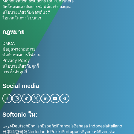
Monetization solutions for Publishers
อัพโหลดและจัดการซอฟต์แวร์ของคุณ
นโยบายเกี่ยวกับซอฟต์แวร์
โอกาสในการโฆษณา
กฎหมาย
DMCA
ข้อมูลทางกฎหมาย
ข้อกำหนดการใช้งาน
Privacy Policy
นโยบายเกี่ยวกับคุกกี้
การตั้งค่าคุกกี้
Social media
Softonic ใน:
عربي
Deutsch
English
Español
Français
Bahasa Indonesia
Italiano
日本語
한국어
Nederlands
Polski
Português
Русский
Svenska