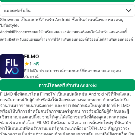
แพลตฟอร์มอื่น
Showmax เป็นแอปฟรีสำหรับ Android ซึ่งเป็นส่วนหนึ่งของหมวดหมู่
'Lifestyle'.
Android
iPhone
ภาพยนตร์สำหรับแอนดรอยด์
ภาพยนตร์ออนไลน์สำหรับแอนดรอยด์
สตรีมมิ่งสำหรับแอนดรอยด์
รายการทีวีสำหรับแอนดรอยด์
ทีวีออนไลน์สำหรับแอนดรอยด์
FILMO
1
ฟรี
FILMO: ประสบการณ์ภาพยนตร์ที่หลากหลายและอุดม
สมบูรณ์
ดาวน์โหลดฟรี สำหรับ Android
FILMO ซึ่งพัฒนาโดย FilmoTV เป็นแอปพลิเคชัน Android ฟรีที่มีหนังและ
การสัมภาษณ์กับผู้กำกับชื่อดังให้เลือกชมอย่างหลากหลาย ด้วยหนังสตรีม
จำนวนมากจากแนวหนังต่างๆ และการเปิดตัวหนังใหม่ทุกสัปดาห์ FILMO
พร้อมให้บริการสำหรับคนรักภาพยนตร์ทุกคน การร่วมมือกับผู้กำกับและผู้
เชี่ยวชาญของแอปนี้จะช่วยให้คุณได้เลือกชมหนังที่ต้องดูและหาสุดยอด
ซ่อนเร้นจากทั่วโลก FILMO มีหนังคลาสสิคและการค้นพบใหม่ๆ ที่ทันสมัย
ทำให้เป็นแอปที่คนรักภาพยนตร์ทุกประเภทต้องมาใช้FILMO สัญญาว่าจะ
รักษาความเป็นส่วนตัวของคุณด้วยข้อตกลงความลับและปฏิบัติตามเงื่อนไข