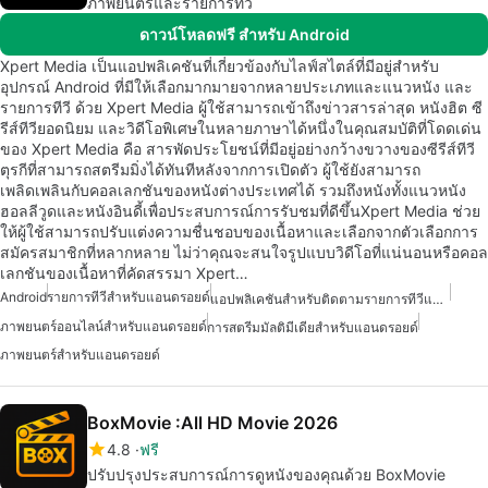
ภาพยนตร์และรายการทีวี
ดาวน์โหลดฟรี สำหรับ Android
Xpert Media เป็นแอปพลิเคชันที่เกี่ยวข้องกับไลฟ์สไตล์ที่มีอยู่สำหรับ
อุปกรณ์ Android ที่มีให้เลือกมากมายจากหลายประเภทและแนวหนัง และ
รายการทีวี ด้วย Xpert Media ผู้ใช้สามารถเข้าถึงข่าวสารล่าสุด หนังฮิต ซี
รีส์ทีวียอดนิยม และวิดีโอพิเศษในหลายภาษาได้หนึ่งในคุณสมบัติที่โดดเด่น
ของ Xpert Media คือ สารพัดประโยชน์ที่มีอยู่อย่างกว้างขวางของซีรีส์ทีวี
ตุรกีที่สามารถสตรีมมิ่งได้ทันทีหลังจากการเปิดตัว ผู้ใช้ยังสามารถ
เพลิดเพลินกับคอลเลกชันของหนังต่างประเทศได้ รวมถึงหนังทั้งแนวหนัง
ฮอลลีวูดและหนังอินดี้เพื่อประสบการณ์การรับชมที่ดีขึ้นXpert Media ช่วย
ให้ผู้ใช้สามารถปรับแต่งความชื่นชอบของเนื้อหาและเลือกจากตัวเลือกการ
สมัครสมาชิกที่หลากหลาย ไม่ว่าคุณจะสนใจรูปแบบวิดีโอที่แน่นอนหรือคอล
เลกชันของเนื้อหาที่คัดสรรมา Xpert…
Android
รายการทีวีสำหรับแอนดรอยด์
แอปพลิเคชันสำหรับติดตามรายการทีวีและภาพยนตร์
ภาพยนตร์ออนไลน์สำหรับแอนดรอยด์
การสตรีมมัลติมีเดียสำหรับแอนดรอยด์
ภาพยนตร์สำหรับแอนดรอยด์
BoxMovie :All HD Movie 2026
4.8
ฟรี
ปรับปรุงประสบการณ์การดูหนังของคุณด้วย BoxMovie