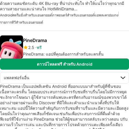
ด้วยความคมชัดระดับ 4K Blu-ray ที่น่าประทับใจ ทำให้แน่ใจว่าทุกฉากมี
ความสวยงามและน่าสนใจ HotMiniDrama…
Android
สตรีมมิ่งสำหรับแอนดรอยด์
ภาพยนตร์สำหรับแอนดรอยด์
แอพละครฮ่องกง
รายการทีวีสำหรับแอนดรอยด์
PineDrama
2.5
ฟรี
PineDrama: แอปที่คุณต้องการสำหรับละครสั้น
ดาวน์โหลดฟรี สำหรับ Android
แพลตฟอร์มอื่น
PineDrama เป็นแอปพลิเคชัน Android ที่ออกแบบมาสำหรับผู้ที่ชื่นชอบ
เนื้อหาละครสั้น โดยมอบประสบการณ์การรับชมที่ราบรื่นโดยไม่มีการหยุด
ชะงักจากโฆษณา ผู้ใช้สามารถค้นพบละครที่ตรงกับอารมณ์ของพวกเขาได้
อย่างง่ายดายผ่านแท็บ Discover ที่มีให้และคำแนะนำแนวตั้งที่ปรับให้
เหมาะสม แอปนี้ให้ความสำคัญกับการรับชมที่ราบรื่นและมีความละเอียดสูง
โดยมั่นใจว่าคุณภาพเสียงก็ชัดเจนเช่นกันเพื่อประสบการณ์ที่ดื่มด่ำด้วย
ฟีเจอร์ที่ใช้งานง่าย PineDrama ช่วยให้ผู้ชมสามารถสลับระหว่างตอน ปรับ
ความเร็วในการเล่น และบันทึกรายการโปรดด้วยการแตะเพียงครั้งเดียว