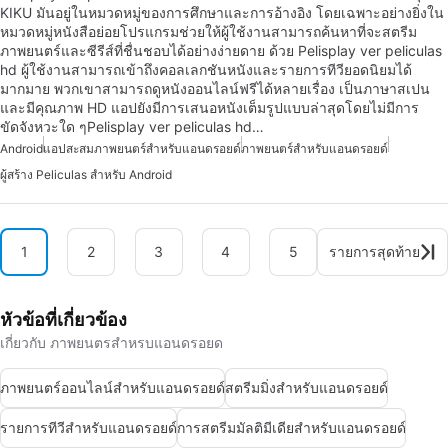
KIKU มันอยู่ในหมวดหมู่ของการศึกษาและการอ้างอิง โดยเฉพาะอย่างยิ่งใน
หมวดหมู่หนังสือย่อยโปรแกรมช่วยให้ผู้ใช้งานสามารถค้นหาที่จะสตรีม
ภาพยนตร์และซีรีส์ที่ชื่นชอบได้อย่างง่ายดาย ด้วย Pelisplay ver peliculas
hd ผู้ใช้งานสามารถเข้าถึงคอลเลกชันหนังและรายการทีวียอดนิยมได้
มากมาย พวกเขาสามารถดูหนังออนไลน์ฟรีได้หลายเรื่อง เป็นภาษาสเปน
และมีคุณภาพ HD แอปยังมีการเสนอหนังเต็มรูปแบบล่าสุดโดยไม่มีการ
ขัดจังหวะใด ๆPelisplay ver peliculas hd…
Android
แอปสะสมภาพยนตร์สำหรับแอนดรอยด์
ภาพยนตร์สำหรับแอนดรอยด์
ผู้สร้าง Peliculas สำหรับ Android
1
2
3
4
5
รายการสุดท้าย
หัวข้อที่เกี่ยวข้อง
เกี่ยวกับ ภาพยนตรสำหรบแอนดรอยด
ภาพยนตร์ออนไลน์สำหรับแอนดรอยด์
สตรีมมิ่งสำหรับแอนดรอยด์
รายการทีวีสำหรับแอนดรอยด์
การสตรีมมัลติมีเดียสำหรับแอนดรอยด์