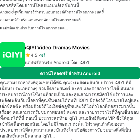
คลาสสิคโดยดาวน์โหลดแอปพลิเคชันวันนี้
Android
มูฟวี่เมกเกอร์สำหรับแอนดรอยด์
ตัวดาวน์โหลดภาพยนตร์
ภาพยนตร์สำหรับแอนดรอยด์
ดาวน์โหลดภาพยนตร์
แอปพลิเคชันสำหรับดาวน์โหลดภาพยนตร์ฮอลลีวูดและบอลลีวูด
iQIYI Video Dramas Movies
4.5
ฟรี
แอปฟรีสำหรับ Android โดย iQIYI
ดาวน์โหลดฟรี สำหรับ Android
คุณสามารถหาสิ่งที่คุณชอบได้ที่นี่ คุณจะเพลิดเพลินกับบริการ iQIYI ที่มี
เนื้อหาประเภทต่างๆ รวมถึงภาพยนตร์ ละคร และรายการวาไรตี้ มันมอบ
ประสบการณ์การใช้งานที่ยอดเยี่ยมและคุณสามารถสมัครใช้บริการและ
เพลิดเพลินกับเนื้อหาที่คุณชื่นชอบได้ทันที! iQIYI มีคลังวิดีโอขนาดใหญ่และ
เอ็กซ์คลูซีฟ พร้อมด้วยวิดีโอเอ็กซ์คลูซีฟและวิดีโอทั่วโลกที่คัดสรรมากขึ้น
เรื่อยๆ คุณสามารถรับชมภาพยนตร์ ละคร และรายการวาไรตี้ที่คุณชื่นชอบ
ทั้งหมดได้ที่นี่ ตอนนี้ ประการสุดท้าย iqiYI เสนอสิทธิพิเศษ VIP ซึ่งให้คุณ
เข้าถึงเนื้อหายอดนิยมโดยไม่มีโฆษณา ดังนั้น ไม่ว่าคุณกำลังมองหา
ประสบการณ์ที่สนุกสนานและบันเทิงใจ หรือต้องการรับชมบางสิ่งที่เป็น
เอกสิทธิ์และเป็นสากล iqiYI…