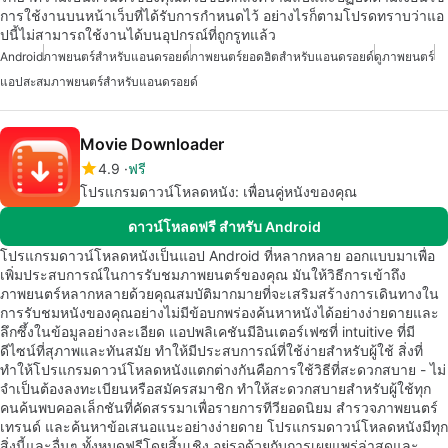
การใช้งานบนหน้าเว็บที่ได้รับการกำหนดไว้ อย่างไรก็ตามโปรดทราบว่าแอ
ปนี้ไม่สามารถใช้งานได้บนอุปกรณ์ที่ถูกรูทแล้ว
Android
ภาพยนตร์สำหรับแอนดรอยด์
ภาพยนตร์ยอดฮิตสำหรับแอนดรอยด์
ดูภาพยนตร์
แอปสะสมภาพยนตร์สำหรับแอนดรอยด์
Movie Downloader
4.9
ฟรี
โปรแกรมดาวน์โหลดหนัง: เพื่อนคู่หนังของคุณ
ดาวน์โหลดฟรี สำหรับ Android
โปรแกรมดาวน์โหลดหนังเป็นแอป Android ที่หลากหลาย ออกแบบมาเพื่อ
เพิ่มประสบการณ์ในการรับชมภาพยนตร์ของคุณ มันให้วิธีการเข้าถึง
ภาพยนตร์หลากหลายด้วยคุณสมบัติมากมายที่จะเสริมสร้างการเดินทางใน
การรับชมหนังของคุณอย่างไม่มีข้อบกพร่องค้นหาหนังได้อย่างง่ายดายและ
ลึกซึ้งในข้อมูลอย่างละเอียด แอปพลิเคชันมีอินเตอร์เฟซที่ intuitive ที่มี
ดีไซน์ที่สุภาพและทันสมัย ทำให้มีประสบการณ์ที่ใช้ง่ายสำหรับผู้ใช้ สิ่งที่
ทำให้โปรแกรมดาวน์โหลดหนังแตกต่างกันคือการใช้วิธีที่สะดวกสบาย - ไม่
จำเป็นต้องลงทะเบียนหรือสมัครสมาชิก ทำให้สะดวกสบายสำหรับผู้ใช้ทุก
คนค้นพบคอลเล็กชันที่คัดสรรมาเพื่อรายการทีวียอดนิยม สำรวจภาพยนตร์
เทรนด์ และค้นหาข้อเสนอแนะอย่างง่ายดาย โปรแกรมดาวน์โหลดหนังมีทุก
สิ่งนี้และอื่นๆ ทั้งหมดฟรีโดยสิ้นเชิง อยู่รอด้วยกับการเผยแพร่ล่าสุดและ