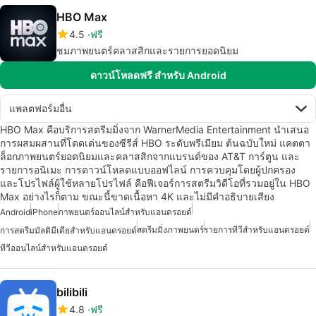
HBO Max
4.5
ฟรี
ชมภาพยนตร์คลาสสิกและรายการยอดนิยม
ดาวน์โหลดฟรี สำหรับ Android
แพลตฟอร์มอื่น
HBO Max คือบริการสตรีมมิ่งจาก WarnerMedia Entertainment นำเสนอ
การผสมผสานที่โดดเด่นของซีรีส์ HBO ระดับพรีเมียม ต้นฉบับใหม่ แคตตา
ล็อกภาพยนตร์ยอดนิยมและคลาสสิกจากแบรนด์ของ AT&T การ์ตูน และ
รายการอนิเมะ การดาวน์โหลดแบบออฟไลน์ การควบคุมโดยผู้ปกครอง
และโปรไฟล์ผู้ใช้หลายโปรไฟล์ คือฟีเจอร์การสตรีมวิดีโอที่รวมอยู่ใน HBO
Max อย่างไรก็ตาม ขณะนี้ขาดเนื้อหา 4K และไม่มีคำอธิบายเสียง
Android
iPhone
ภาพยนตร์ออนไลน์สำหรับแอนดรอยด์
สตรีมมิ่งภาพยนตร์
รายการทีวีสำหรับแอนดรอยด์
การสตรีมมัลติมีเดียสำหรับแอนดรอยด์
ทีวีออนไลน์สำหรับแอนดรอยด์
bilibili
4.8
ฟรี