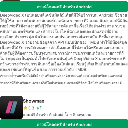
ดาวน์โหลดฟรี สำหรับ Android
DeepVideo X เป็นแอปพลิเคชันมัลติมีเดียที่มีให้บริการบน Android ซึ่งช่วย
ให้ผู้ใช้สามารถค้นพบภาพยนตร์ยอดนิยม รายการทีวี และอนิเมะ แอปนี้มีอิน
เทอร์เฟซที่ใช้งานง่ายซึ่งผู้ใช้สามารถค้นหาชื่อเรื่องได้อย่างง่ายดาย รับชม
คลิปภาพยนตร์พิเศษ และสำรวจโปรไฟล์นักแสดงและนักแสดงที่มีราย
ละเอียด ด้วยการมุ่งเน้นในการมอบประสบการณ์ความบันเทิงที่ครอบคลุม
DeepVideo X รวบรวมข้อมูลจาก API แบบเปิดของ TMDB ทำให้มีห้องสมุด
เนื้อหาที่ได้รับการอัปเดตอย่างต่อเนื่องแอปนี้ใช้งานได้ฟรีและออกแบบมา
สำหรับผู้ที่ต้องการปรับปรุงประสบการณ์การชมภาพยนตร์และรายการทีวี
ไม่ว่าคุณจะเป็นผู้ชมทั่วไปหรือแฟนพันธุ์แท้ DeepVideo X มอบทรัพยากรที่
กว้างขวางสำหรับการค้นหาชื่อเรื่องใหม่และเรียนรู้เพิ่มเติมเกี่ยวกับนักแสดง
และภาพยนตร์ที่คุณชื่นชอบ การรวมเข้ากับ TMDB…
Android
ภาพยนตร์ออนไลน์สำหรับแอนดรอยด์
การสตรีมมัลติมีเดียสำหรับแอนดรอยด์
รายการทีวีสำหรับแอนดรอยด์
วิดีโอสำหรับแอนดรอยด์
ทีวีออนไลน์สำหรับแอนดรอยด์
Showmax
3.3
ฟรี
แอพฟรีสำหรับ Android โดย Showmax
ดาวน์โหลดฟรี สำหรับ Android