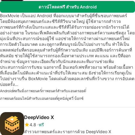
ดาวน์โหลดฟรี สำหรับ Android
BoxMovie เป็นแอป Android ที่ออกแบบมาสำหรับผู้ที่ชื่นชอบภาพยนตร์
โดยมีห้องสมุดภาพยนตร์และซีรีส์ทีวีขนาดใหญ่ ผู้ใช้สามารถสำรวจ
ภาพยนตร์ที่กำลังเป็นกระแสและซีรีส์ที่ได้รับการยกย่องจากนักวิจารณ์ได้
อย่างง่ายดาย ในขณะที่เพลิดเพลินกับตัวอย่างภาพยนตร์ความคมชัดสูง โดย
มุ่งเน้นที่ประสบการณ์ของผู้ใช้ แอปช่วยให้การนำทางผ่านภาพยนตร์ใหม่
การเปิดตัวในอนาคต และฤดูกาลที่สมบูรณ์เป็นไปอย่างราบรื่น ทำให้เป็น
แพลตฟอร์มที่ครอบคลุมสำหรับผู้ที่รักความบันเทิง แอปมีฟีเจอร์การค้นหาที่
ทันสมัย ช่วยให้ผู้ใช้สามารถกรองเนื้อหาตามประเภท คะแนน และปีที่ออก
จำหน่าย ข้อมูลรายละเอียดเกี่ยวกับนักแสดงและทีมงานช่วยเพิ่ม
ประสบการณ์การรับชม นอกจากนี้ อินเทอร์เฟซที่สวยงาม พร้อมด้วยเนื้อหา
ที่เลื่อนอัตโนมัติและคำแนะนำที่ปรับให้เหมาะสม ยังช่วยให้การเรียกดูเป็น
ไปอย่างราบรื่น BoxMovie โดดเด่นด้วยคอลเลกชันที่กว้างขวาง การอัปเดต
บ่อยครั้ง…
Android
สตรีมมิ่งภาพยนตร์
ภาพยนตร์สำหรับแอนดรอยด์
ภาพยนตร์ออนไลน์สำหรับแอนดรอยด์
ดูหนัง
มูฟวี่ บ็อกซ์
DeepVideo X
4.8
ฟรี
สำรวจภาพยนตร์และรายการด้วย DeepVideo X