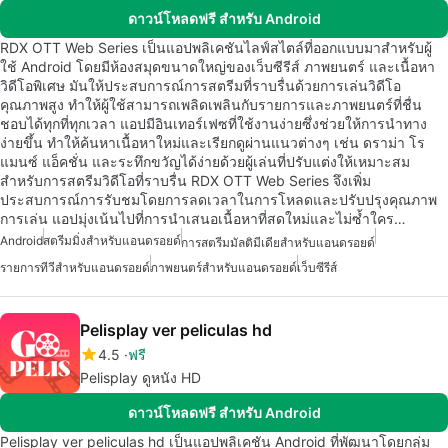
ดาวน์โหลดฟรี สำหรับ Android
RDX OTT Web Series เป็นแอปพลิเคชันไลฟ์สไตล์ที่ออกแบบมาสำหรับผู้
ใช้ Android โดยมีห้องสมุดขนาดใหญ่ของเว็บซีรีส์ ภาพยนตร์ และเนื้อหา
วิดีโอพิเศษ มันให้ประสบการณ์การสตรีมที่ราบรื่นด้วยการเล่นวิดีโอ
คุณภาพสูง ทำให้ผู้ใช้สามารถเพลิดเพลินกับรายการและภาพยนตร์ที่ชื่น
ชอบได้ทุกที่ทุกเวลา แอปมีอินเทอร์เฟซที่ใช้งานง่ายซึ่งช่วยให้การนำทาง
ง่ายขึ้น ทำให้ค้นหาเนื้อหาใหม่และเรียกดูผ่านแนวต่างๆ เช่น ดราม่า โร
แมนซ์ แอ็คชั่น และระทึกขวัญได้ง่ายด้วยผู้เล่นที่ปรับแต่งให้เหมาะสม
สำหรับการสตรีมวิดีโอที่ราบรื่น RDX OTT Web Series จึงเพิ่ม
ประสบการณ์การรับชมโดยการลดเวลาในการโหลดและปรับปรุงคุณภาพ
การเล่น แอปมุ่งเน้นไปที่การนำเสนอเนื้อหาที่สดใหม่และไม่ซ้ำใคร…
Android
สตรีมมิ่งสำหรับแอนดรอยด์
การสตรีมมัลติมีเดียสำหรับแอนดรอยด์
รายการทีวีสำหรับแอนดรอยด์
ภาพยนตร์สำหรับแอนดรอยด์
เว็บซีรีส์
Pelisplay ver peliculas hd
4.5
ฟรี
Pelisplay ดูหนัง HD
ดาวน์โหลดฟรี สำหรับ Android
Pelisplay ver peliculas hd เป็นแอปพลิเคชัน Android ที่พัฒนาโดยกลุ่ม