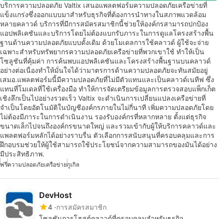
บริการความปลอดภัย Valtix เสนอแพลตฟอร์มความปลอดภัยเครือข่ายที่
แข็งแกร่งซึ่งออกแบบมาสำหรับธุรกิจที่ต้องการนำทางในสภาพแวดล้อม
หลายคลาวด์ บริการที่มีการสมัครสมาชิกนี้ช่วยให้องค์กรสามารถปกป้อง
แอปพลิเคชันและบริการโดยไม่ต้องแบกรับภาระในการดูแลโครงสร้างพื้น
ฐานด้านความปลอดภัยแบบดั้งเดิม ด้วยโมเดลการใช้คลาวด์ ผู้ใช้จะจ่าย
เฉพาะสำหรับทรัพยากรความปลอดภัยเครือข่ายที่พวกเขาใช้ ทำให้เป็น
โซลูชันที่คุ้มค่า การค้นพบแอปพลิเคชันและโครงสร้างพื้นฐานบนคลาวด์
อย่างต่อเนื่องทำให้มั่นใจได้ว่ามาตรการด้านความปลอดภัยจะทันสมัยอยู่
เสมอ.แพลตฟอร์มนี้มีความปลอดภัยที่ไม่มีตัวแทนและเป็นคลาวด์เนทีฟ ซึ่ง
แทนที่โมเดลที่ใช้เครื่องมือ ทำให้การจัดเตรียมข้อมูลการตรวจสอบแพ็กเก็ต
เชิงลึกเป็นไปอย่างรวดเร็ว Valtix จะดำเนินการเปลี่ยนแปลงเครือข่ายที่
จำเป็นโดยอัตโนมัติในบัญชีองค์กรภายในไม่กี่นาที เพิ่มความปลอดภัยโดย
ไม่ต้องมีภาระในการดำเนินงาน รองรับองค์กรที่หลากหลาย ตั้งแต่ธุรกิจ
ขนาดเล็กไปจนถึงองค์กรขนาดใหญ่ และรวมเข้ากับผู้ให้บริการคลาวด์และ
แพลตฟอร์มหลักได้อย่างราบรื่น ตัวเลือกการสนับสนุนที่ครอบคลุมและการ
ฝึกอบรมช่วยให้ผู้ใช้สามารถใช้ประโยชน์จากความสามารถของมันได้อย่าง
มีประสิทธิภาพ.
ฟรี
ความปลอดภัยเครือข่าย
กูเกิล
DevHost
4
การสมัครสมาชิก
โซลูชันการโฮสต์คลาวด์ที่ครอบคลุมสำหรับธุรกิจ