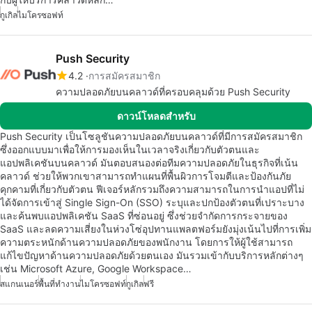
กูเกิล
ไมโครซอฟท์
Push Security
4.2
การสมัครสมาชิก
ความปลอดภัยบนคลาวด์ที่ครอบคลุมด้วย Push Security
ดาวน์โหลดสำหรับ
Push Security เป็นโซลูชันความปลอดภัยบนคลาวด์ที่มีการสมัครสมาชิก
ซึ่งออกแบบมาเพื่อให้การมองเห็นในเวลาจริงเกี่ยวกับตัวตนและ
แอปพลิเคชันบนคลาวด์ มันตอบสนองต่อทีมความปลอดภัยในธุรกิจที่เน้น
คลาวด์ ช่วยให้พวกเขาสามารถทำแผนที่พื้นผิวการโจมตีและป้องกันภัย
คุกคามที่เกี่ยวกับตัวตน ฟีเจอร์หลักรวมถึงความสามารถในการนำแอปที่ไม่
ได้จัดการเข้าสู่ Single Sign-On (SSO) ระบุและปกป้องตัวตนที่เปราะบาง
และค้นพบแอปพลิเคชัน SaaS ที่ซ่อนอยู่ ซึ่งช่วยจำกัดการกระจายของ
SaaS และลดความเสี่ยงในห่วงโซ่อุปทานแพลตฟอร์มยังมุ่งเน้นไปที่การเพิ่ม
ความตระหนักด้านความปลอดภัยของพนักงาน โดยการให้ผู้ใช้สามารถ
แก้ไขปัญหาด้านความปลอดภัยด้วยตนเอง มันรวมเข้ากับบริการหลักต่างๆ
เช่น Microsoft Azure, Google Workspace…
สแกนเนอร์
พื้นที่ทำงาน
ไมโครซอฟท์
กูเกิล
ฟรี