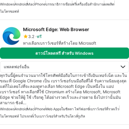
Windows
Android
Mac
iPhone
บรรณาธิการเขียน
ฟรี
เครื่องมือสำนักงาน
ผลผลิต
ไมโครซอฟท์
Microsoft Edge: Web Browser
3.2
ฟรี
ทางเลือกเบราว์เซอร์ที่สร้างโดย Microsoft
ดาวน์โหลดฟรี สำหรับ Windows
แพลตฟอร์มอื่น
ทุกวันนี้ผู้คนจำนวนมากใช้โทรศัพท์มือถือในการเข้าถึงอินเทอร์เน็ต และใน
ขณะที่ Google Chrome เป็น เบราว์เซอร์บนมือถือที่ได้ รับความนิยมสูงสุด
แต่ก็ไม่เคยโง่ที่จะลองดูทางเลือก Microsoft Edge เป็นหนึ่งใน แอป
เบราว์เซอร์ ทางเลือกที่ใช้ Chromium สร้างโดย Microsoft, Microsoft
Edge ช่วยให้ผู้ ใช้ เรียกดู ได้อย่างรวดเร็วและง่ายดาย ยิ่งไปกว่านั้นมัน
สามารถ ซิงค์…
Windows
Android
Mac
iPhone
Web Apps
โมซิลลา ไฟร์ฟอกซ์
เบราว์เซอร์ที่รวดเร็ว
ไมโครซอฟท์ โปรเจกต์
เว็บเบราว์เซอร์สำหรับวินโดวส์
กูเกิล