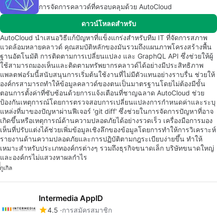
การจัดการคลาวด์ที่ครอบคลุมด้วย AutoCloud
ดาวน์โหลดสำหรับ
AutoCloud นำเสนอวิธีแก้ปัญหาที่แข็งแกร่งสำหรับทีม IT ที่จัดการสภาพ
แวดล้อมหลายคลาวด์ คุณสมบัติหลักของมันรวมถึงแผนภาพโครงสร้างพื้น
ฐานอัตโนมัติ การติดตามการเปลี่ยนแปลง และ GraphQL API ซึ่งช่วยให้ผู้
ใช้สามารถมองเห็นและติดตามทรัพยากรคลาวด์ได้อย่างมีประสิทธิภาพ
แพลตฟอร์มนี้สนับสนุนการเริ่มต้นใช้งานที่ไม่มีตัวแทนอย่างราบรื่น ช่วยให้
องค์กรสามารถทำให้ข้อมูลคลาวด์ของตนเป็นมาตรฐานโดยไม่ต้องมีขั้น
ตอนการตั้งค่าที่ซับซ้อนด้วยการแจ้งเตือนที่ชาญฉลาด AutoCloud ช่วย
ป้องกันเหตุการณ์โดยการตรวจสอบการเปลี่ยนแปลงการกำหนดค่าและระบุ
แหล่งที่มาของปัญหาผ่านฟีเจอร์ 'git diff' ซึ่งช่วยในการจัดการปัญหาที่อาจ
เกิดขึ้นหรือเหตุการณ์ด้านความปลอดภัยได้อย่างรวดเร็ว เครื่องมือการมอง
เห็นที่ปรับแต่งได้ช่วยเพิ่มข้อมูลเชิงลึกของข้อมูลโดยการทำให้การวิเคราะห์
รายงานด้านความปลอดภัยและการปฏิบัติตามกฎระเบียบง่ายขึ้น ทำให้
เหมาะสำหรับประเภทองค์กรต่างๆ รวมถึงธุรกิจขนาดเล็ก บริษัทขนาดใหญ่
และองค์กรไม่แสวงหาผลกำไร
กูเกิล
Intermedia AppID
4.5
การสมัครสมาชิก