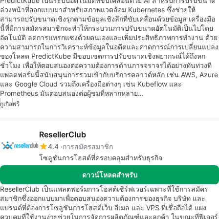
PredictKube เป็นระบบอัตโนมัติที่ขับเคลื่อนด้วย AI สำหรับการปรับขนาด
ล่วงหน้าที่ออกแบบมาสำหรับสภาพแวดล้อม Kubernetes ซึ่งช่วยให้
สามารถปรับขนาดเชิงรุกตามข้อมูลเชิงลึกที่ขับเคลื่อนด้วยข้อมูล เครื่องมือ
นี้ที่มีการสมัครสมาชิกจะทำให้กระบวนการปรับขนาดอัตโนมัติเป็นไปโดย
อัตโนมัติ ลดการแทรกแซงด้วยตนเองและเพิ่มประสิทธิภาพการทำงาน ด้วย
ความสามารถในการวิเคราะห์ข้อมูลในอดีตและคาดการณ์การเปลี่ยนแปลง
ของโหลด PredictKube มีขอบเขตการปรับขนาดเชิงพยากรณ์ได้ถึงหก
ชั่วโมง เพื่อให้ตอบสนองต่อความต้องการด้านการจราจรได้อย่างทันท่วงที
แพลตฟอร์มนี้สนับสนุนการรวมเข้ากับบริการคลาวด์หลัก เช่น AWS, Azure
และ Google Cloud รวมถึงเครื่องมือต่างๆ เช่น Kubeflow และ
Prometheus มันตอบสนองต่อผู้ชมที่หลากหลาย…
กูเกิล
ฟรี
ResellerClub
4.4
การสมัครสมาชิก
โซลูชันการโฮสต์ที่ครอบคลุมสำหรับธุรกิจ
ดาวน์โหลดสำหรับ
ResellerClub เป็นแพลตฟอร์มการโฮสต์เซิร์ฟเวอร์เฉพาะที่ใช้การสมัคร
สมาชิกซึ่งออกแบบมาเพื่อตอบสนองความต้องการของธุรกิจ บริษัท และ
แบรนด์ที่ต้องการโซลูชันการโฮสต์เว็บ อีเมล และ VPS ที่เชื่อถือได้ แผง
ควบคุมที่ใช้งานง่ายช่วยในการจัดการผลิตภัณฑ์และลูกค้า ในขณะที่ฟีเจอร์