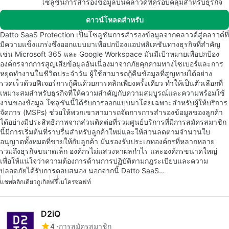
โซลูชันการสำรองข้อมูลบนคลาวด์ที่ครอบคลุมสำหรับธุรกิจ
ดาวน์โหลดสำหรับ
Datto SaaS Protection เป็นโซลูชันการสำรองข้อมูลจากคลาวด์สู่คลาวด์ที่
มีความแข็งแกร่งซึ่งออกแบบมาเพื่อปกป้องแอปพลิเคชันทางธุรกิจที่สำคัญ
เช่น Microsoft 365 และ Google Workspace มันมีเป้าหมายเพื่อปกป้อง
องค์กรจากการสูญเสียข้อมูลอันเนื่องมาจากภัยคุกคามทางไซเบอร์และการ
หยุดทำงานในชีวิตประจำวัน ผู้ใช้สามารถกู้คืนข้อมูลที่สูญหายได้อย่าง
รวดเร็วด้วยฟีเจอร์การกู้คืนด้วยการคลิกเพียงครั้งเดียว ทำให้เป็นตัวเลือกที่
เหมาะสมสำหรับธุรกิจที่ให้ความสำคัญกับความสมบูรณ์และความพร้อมใช้
งานของข้อมูล โซลูชันนี้ได้รับการออกแบบมาโดยเฉพาะสำหรับผู้ให้บริการ
จัดการ (MSPs) ช่วยให้พวกเขาสามารถจัดการการสำรองข้อมูลของลูกค้า
ได้อย่างมีประสิทธิภาพจากส่วนติดต่อที่รวมศูนย์บริการที่มีการสมัครสมาชิก
นี้มีการเริ่มต้นที่ราบรื่นสำหรับลูกค้าใหม่และให้ส่วนลดตามจำนวนใบ
อนุญาตทั้งหมดที่ขายให้กับลูกค้า มันรองรับประเภทองค์กรที่หลากหลาย
รวมถึงธุรกิจขนาดเล็ก องค์กรไม่แสวงหาผลกำไร และองค์กรขนาดใหญ่
เพื่อให้แน่ใจว่าความต้องการด้านการปฏิบัติตามกฎระเบียบและความ
ปลอดภัยได้รับการตอบสนอง นอกจากนี้ Datto SaaS…
แชท
คลิกเดียว
กูเกิล
ฟรี
ไมโครซอฟท์
D2iQ
4
การสมัครสมาชิก