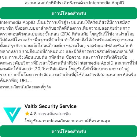
ความปลอดภัยที่มีประสิทธิภาพด้วย Intermedia AppID
ดาวน์โหลดสำหรับ
Intermedia AppID เป็นบริการเข้าสู่ระบบแบบใช้ครั้งเดียวที่มีการสมัคร
สมาชิก ซึ่งออกแบบมาสำหรับธุรกิจที่ต้องการเพิ่มความปลอดภัยผ่านการ
ตรวจสอบตัวตนแบบสองขั้นตอน (2FA) ที่ทันสมัย โซลูชันนี้ใช้งานง่ายโดย
ไม่ต้องมีโครงสร้างพื้นฐานที่จำเป็น ทำให้เข้าถึงได้สำหรับองค์กรทุกขนาด
ตั้งแต่ธุรกิจขนาดเล็กไปจนถึงองค์กรขนาดใหญ่ รองรับแอปพลิเคชันเว็บที่
หลากหลาย รวมถึงแอปที่กำหนดเอง และมีวิธีการตรวจสอบตัวตนหลายวิธี
เช่น การแจ้งเตือนแบบดัน รหัสผ่าน ข้อความ และการโทรศัพท์ด้วยข้อ
ตกลงระดับบริการที่มีเวลาใช้งานที่น่าทึ่ง% Intermedia AppID ลดเวลาที่ไม่
คาดคิดให้น้อยกว่า 30 วินาทีต่อเดือน โซลูชันนี้ทำให้กระบวนการเข้าสู่
ระบบง่ายขึ้นโดยการกำจัดความจำเป็นที่ผู้ใช้ต้องจำรหัสผ่านหลายรหัสหรือ
ค้นหาที่อยู่ URL…
อรรถประโยชน์
ไมโครซอฟท์
กูเกิล
Valtix Security Service
4.8
การสมัครสมาชิก
โซลูชันความปลอดภัยหลายคลาวด์ที่ครอบคลุม
ดาวน์โหลดสำหรับ