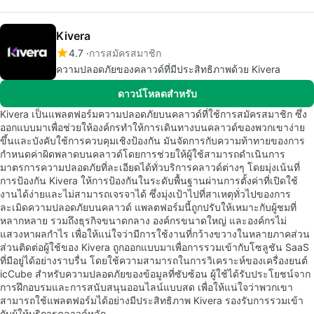
Kivera
4.7
การสมัครสมาชิก
ความปลอดภัยของคลาวด์ที่มีประสิทธิภาพด้วย Kivera
ดาวน์โหลดสำหรับ
Kivera เป็นแพลตฟอร์มความปลอดภัยบนคลาวด์ที่ใช้การสมัครสมาชิก ซึ่ง
ออกแบบมาเพื่อช่วยให้องค์กรทำให้การเดินทางบนคลาวด์ของพวกเขาง่าย
ขึ้นและบังคับใช้การควบคุมเชิงป้องกัน มันจัดการกับความท้าทายของการ
กำหนดค่าผิดพลาดบนคลาวด์โดยการช่วยให้ผู้ใช้สามารถดำเนินการ
มาตรการความปลอดภัยที่ละเอียดได้ทั่วบริการคลาวด์ต่างๆ โดยมุ่งเน้นที่
การป้องกัน Kivera ให้การป้องกันในระดับพื้นฐานผ่านการตั้งค่าที่เปิดใช้
งานได้ง่ายและไม่สามารถเจรจาได้ ซึ่งมุ่งเป้าไปที่สาเหตุทั่วไปของการ
ละเมิดความปลอดภัยบนคลาวด์ แพลตฟอร์มนี้ถูกปรับให้เหมาะกับผู้ชมที่
หลากหลาย รวมถึงธุรกิจขนาดกลาง องค์กรขนาดใหญ่ และองค์กรไม่
แสวงหาผลกำไร เพื่อให้แน่ใจว่ามีการใช้งานที่กว้างขวางในหลายภาคส่วน
ส่วนติดต่อผู้ใช้ของ Kivera ถูกออกแบบมาเพื่อการรวมเข้ากับโซลูชัน SaaS
ที่มีอยู่ได้อย่างราบรื่น โดยใช้ความสามารถในการวิเคราะห์ของเครื่องยนต์
icCube สำหรับความปลอดภัยของข้อมูลที่ซับซ้อน ผู้ใช้ได้รับประโยชน์จาก
การฝึกอบรมและการสนับสนุนออนไลน์แบบสด เพื่อให้แน่ใจว่าพวกเขา
สามารถใช้แพลตฟอร์มได้อย่างมีประสิทธิภาพ Kivera รองรับการรวมเข้า
กับผู้ให้บริการคลาวด์หลัก…