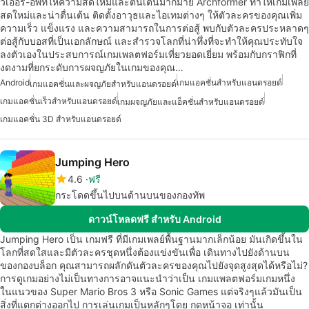
วเออร์-อัพที่ให้ความสดใหม่และตื่นเต้นมากมาย Archformer ทำให้เกมเพลย์
สดใหม่และน่าตื่นเต้น ติดตั้งอาวุธและไอเทมต่างๆ ให้ตัวละครของคุณเพิ่ม
ความเร็ว แข็งแรง และความสามารถในการต่อสู้ พบกับตัวละครประหลาดๆ
ต่อสู้กับบอสที่เป็นเอกลักษณ์ และสำรวจโลกที่น่าทึ่งที่จะทำให้คุณประทับใจ
ลงตัวเองในประสบการณ์เกมเพลตฟอร์มเที่ยวยอดเยี่ยม พร้อมกับกราฟิกที่
งดงามที่ยกระดับการผจญภัยในเกมของคุณ…
Android
เกมแอคชั่นสำหรับแอนดรอยด์
เกมแอคชั่นและผจญภัยสำหรับแอนดรอยด์
เกมแอคชั่นเร็วสำหรับแอนดรอยด์
เกมผจญภัยและแอ็คชั่นสำหรับแอนดรอยด์
เกมแอคชั่น 3D สำหรับแอนดรอยด์
Jumping Hero
4.6
ฟรี
กระโดดขึ้นไปบนด้านบนของกองทัพ
ดาวน์โหลดฟรี สำหรับ Android
Jumping Hero เป็น เกมฟรี ที่มีเกมเพลย์พื้นฐานมากเล็กน้อย มันเกิดขึ้นใน
โลกที่สดใสและมีตัวละครชุดหนึ่งต้องแข่งขันเพื่อ เดินทางไปยังด้านบน
ของกองบล็อก คุณสามารถผลักดันตัวละครของคุณไปยังจุดสูงสุดได้หรือไม่?
การดูเกมอย่างไม่เป็นทางการอาจแนะนำว่าเป็น เกมแพลตฟอร์มเกมหนึ่ง
ในแนวของ Super Mario Bros 3 หรือ Sonic Games แต่จริงๆแล้วมันเป็น
สิ่งที่แตกต่างออกไป การเล่นเกมเป็นหลักๆโดย กดหน้าจอ เท่านั้น