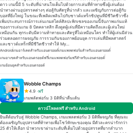
ดาว เกมนี้มี 5 ระดับที่น่าสนใจเต็มไปด้วยการเล่นที่ท้าทายซึ่งผู้เล่นต้อง
นำทางผ่านอุปสรรคต่างๆ ต่อสู้กับศัตรูที่น่ากลัว และเผชิญกับการต่อสู้กับ
บอสที่ยิ่งใหญ่ ในขณะที่เพลิดเพลินไปกับซาวด์แทร็กชิปทูนที่มีชีวิตชีวาซึ่ง
เพิ่มประสบการณ์การเล่นเกมสไตล์ศิลปะพิกเซลของเกมนี้จับภาพแก่นแท้
ของการเล่นเกม 8 บิตคลาสสิก ดึงดูดผู้เล่นที่มีความคิดถึงและผู้เล่นใหม่
เหมือนกัน ทุกระดับมีความท้าทายและศัตรูที่ไม่เหมือนใคร ทำให้ผู้เล่นมีส่วน
ร่วมตลอดการผจญภัย การรวมกันของภาพย้อนยุค การเล่นที่มีพลศาสตร์
และซาวด์แทร็กที่มีชีวิตชีวาทำให้ My…
Android
เกมอาร์เคดสำหรับแอนดรอยด์
เกมแพลตฟอร์มสำหรับแอนดรอยด์
เกมอาเขตสำหรับแอนดรอยด์ฟรี
เกมแพลตฟอร์มฟรีสำหรับแอนดรอยด์
เกมย้อนยุคสำหรับแอนดรอยด์
Wobble Champs
4.9
ฟรี
เกมพลัตฟอร์ม 3 มิติที่น่าตื่นเต้น
ดาวน์โหลดฟรี สำหรับ Android
ยินดีต้อนรับสู่ Wobble Champs, เกมแพลตฟอร์ม 3 มิติที่ผจญภัย ที่คุณจะ
ต้องเผชิญกับอุปสรรคที่ท้าทายเพื่อโชว์ทักษะของคุณ มีตัวละครน่ารักกว่า
25 ตัวให้เลือก นำพวกเขาผ่านระดับที่เต็มไปด้วยอุปสรรคที่ยากลำบาก