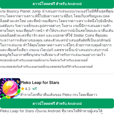
ดาวน์โหลดฟรี สำหรับ Android
เกม Bouncy Planet Jump นำเสนอการเล่นแบบเรนเนอร์ไม่มีที่สิ้นสุดที่คุณ
กระโดดจากดาวเคราะห์นี้ไปยังดาวเคราะห์อื่นๆ โดยเก็บเหรียญและปลด
ล็อคตัวละครใหม่ แตะที่หน้าจอเพื่อกระโดดจากดาวเคราะห์หนึ่งไปยังอีกอัน
แต่ต้องระวังดาวเหล็กและอุปสรรคต่างๆ ในทาง เกมนี้มีการเสนอความท้า
ทายใหม่ๆ ขณะที่คุณก้าวหน้า ทำให้ประสบการณ์เป็นสดใหม่และน่าตื่นเต้น
ปลดล็อคตัวละครที่น่ารัก ตลก และแปลกตาที่ใช้ Stellar Coins ที่คุณพบ
ระหว่างการเดินทางของคุณ แต่ละตัวละครนำเสนอสัมผัสที่เป็นเอกลักษณ์
ในการเล่นเกม ทำให้คุณไม่พลาดดาวเคราะห์ใดๆ ด้วยการควบคุมด้วยการ
แตะเพียงครั้งเดียว เกมแนวไฮเปอร์-แคชชวลนี้จะนำเสนอประสบการณ์
ผจญภัยในอวกาศที่สนุกสนานที่เหมาะสำหรับการเล่นเกมอย่างรวดเร็ว
Android
เกมสำหรับแอนดรอยด์
เกมกระโดด
เกมวิ่งสำหรับแอนดรอยด์
เกมแพลตฟอร์มสำหรับแอนดรอยด์
เกมแพลตฟอร์มฟรีสำหรับแอนดรอยด์
Pleko Leap for Stars
4.2
ฟรี
สำรวจโลกที่น่าตื่นเต้นของ Pleko กระโดดเพื่อดาว
ดาวน์โหลดฟรี สำหรับ Android
Pleko Leap for Stars เป็นเกม Android ที่น่าสนใจที่ท้าทายผู้เล่นให้