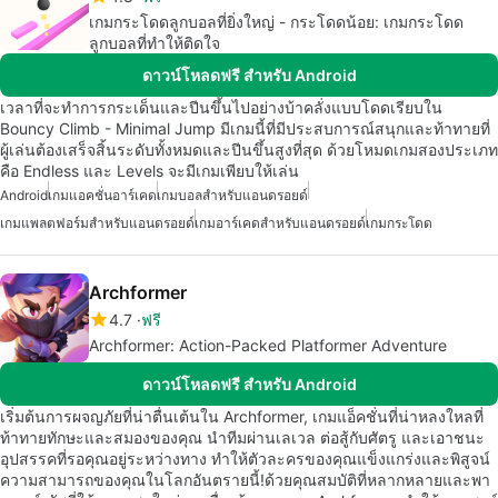
เกมกระโดดลูกบอลที่ยิ่งใหญ่ - กระโดดน้อย: เกมกระโดด
ลูกบอลที่ทำให้ติดใจ
ดาวน์โหลดฟรี สำหรับ Android
เวลาที่จะทำการกระเด็นและปีนขึ้นไปอย่างบ้าคลั่งแบบโดดเรียบใน
Bouncy Climb - Minimal Jump มีเกมนี้ที่มีประสบการณ์สนุกและท้าทายที่
ผู้เล่นต้องเสร็จสิ้นระดับทั้งหมดและปีนขึ้นสูงที่สุด ด้วยโหมดเกมสองประเภท
คือ Endless และ Levels จะมีเกมเพียบให้เล่น
Android
เกมแอคชั่นอาร์เคด
เกมบอลสำหรับแอนดรอยด์
เกมแพลตฟอร์มสำหรับแอนดรอยด์
เกมอาร์เคดสำหรับแอนดรอยด์
เกมกระโดด
Archformer
4.7
ฟรี
Archformer: Action-Packed Platformer Adventure
ดาวน์โหลดฟรี สำหรับ Android
เริ่มต้นการผจญภัยที่น่าตื่นเต้นใน Archformer, เกมแอ็คชั่นที่น่าหลงใหลที่
ท้าทายทักษะและสมองของคุณ นำทีมผ่านเลเวล ต่อสู้กับศัตรู และเอาชนะ
อุปสรรคที่รอคุณอยู่ระหว่างทาง ทำให้ตัวละครของคุณแข็งแกร่งและพิสูจน์
ความสามารถของคุณในโลกอันตรายนี้!ด้วยคุณสมบัติที่หลากหลายและพา