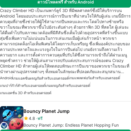
ดาวน์โหลดฟรี สำหรับ Android
Crazy Climber HD เป็นเกมพาร์คูร์ 3D ที่มีพลศาสตร์ซึ่งมีให้บริการบน
Android โดยมอบประสบการณ์การปีนเขาที่น่าสนใจให้กับผู้เล่น เกมนี้มีการ
ควบคุมที่ง่ายซึ่งช่วยให้ผู้ใช้สามารถปีนหลบและกระโดดไปทางซ้ายหรือ
ขวาในขณะที่พวกเขาขึ้นไปยังระดับต่างๆ ด้วยกราฟิก 3D ที่สดใส ผู้เล่นจะ
ได้ดื่มด่ำไปกับสภาพแวดล้อมที่มีสีสันซึ่งเต็มไปด้วยอุปสรรคที่สร้างขึ้นแบบ
สุ่มซึ่งเพิ่มความไม่แน่นอนในการเล่นเกมเมื่อผู้เล่นก้าวหน้า พวกเขา
สามารถปลดล็อกไอเท็มพิเศษได้โดยการเก็บเหรียญ ซึ่งเพิ่มองค์ประกอบของ
ความประหลาดใจและแรงจูงใจในการปีนต่อไป เกมยังรวมถึงความเร็ว
ความยาก และการตั้งค่าการควบคุมที่ปรับได้ซึ่งสามารถเข้าถึงได้ผ่านเมนู
หยุดชั่วคราว ช่วยให้ผู้เล่นสามารถปรับแต่งประสบการณ์ของตน Crazy
Climber HD ท้าทายผู้เล่นให้ทดสอบทักษะการปีนเขาของพวกเขาในขณะที่
นำทางผ่านอุปสรรคต่างๆ ทั้งหมดในลักษณะที่ปลอดภัยและสนุกสนาน…
Android
เกมแพลตฟอร์มสำหรับแอนดรอยด์
เกมแอคชั่นผจญภัยสำหรับแอนดรอยด์
เกมปาร์กัวร์สำหรับแอนดรอยด์
เกมผจญภัยสำหรับแอนดรอยด์
เกมแอคชั่น 3D สำหรับแอนดรอยด์
Bouncy Planet Jump
4.8
ฟรี
Bouncy Planet Jump: Endless Planet Hopping Fun