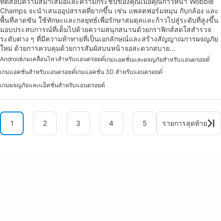
ทดสอบความสม่ำเสมอและความกระชับของคุณเมื่อคุณก้าวหน้า Wobble
Champs จะนำเสนออุปสรรคที่ยากขึ้น เช่น แพลตฟอร์มหมุน กับกล้อง และ
พื้นที่ลาดชัน ใช้ทักษะและกลยุทธ์เพื่อรักษาสมดุลและก้าวไปสู่ระดับที่สูงขึ้น
มอบประสบการณ์ที่เต็มไปด้วยความสนุกสนานด้วยกราฟิกส์สดใสสำรวจ
ระดับต่าง ๆ ที่มีความท้าทายที่เป็นเอกลักษณ์และสร้างสัญญาณการผจญภัย
ใหม่ ด้วยการควบคุมด้วยการสัมผัสบนหน้าจอสะดวกสบาย…
Android
เกมเคลื่อนไหวสำหรับแอนดรอยด์
เกมแอคชั่นและผจญภัยสำหรับแอนดรอยด์
เกมแอคชั่นสำหรับแอนดรอยด์
เกมแอคชั่น 3D สำหรับแอนดรอยด์
เกมผจญภัยและแอ็คชั่นสำหรับแอนดรอยด์
1
2
3
4
5
รายการสุดท้าย