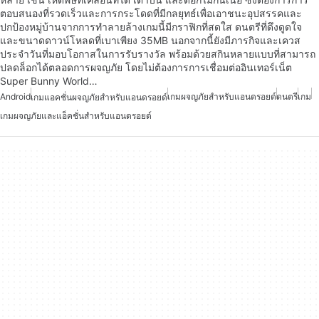
ตอบสนองที่รวดเร็วและการกระโดดที่มีกลยุทธ์เพื่อเอาชนะอุปสรรคและ
ปกป้องหมู่บ้านจากการทำลายล้างเกมนี้มีกราฟิกที่สดใส ดนตรีที่ดึงดูดใจ
และขนาดดาวน์โหลดที่เบาเพียง 35MB นอกจากนี้ยังมีภารกิจและเควส
ประจำวันที่มอบโอกาสในการรับรางวัล พร้อมด้วยสกินหลายแบบที่สามารถ
ปลดล็อกได้ตลอดการผจญภัย โดยไม่ต้องการการเชื่อมต่ออินเทอร์เน็ต
Super Bunny World…
Android
เกมผจญภัยสำหรับแอนดรอยด์
ดนตรี
เกม
เกมแอคชั่นผจญภัยสำหรับแอนดรอยด์
เกมผจญภัยและแอ็คชั่นสำหรับแอนดรอยด์