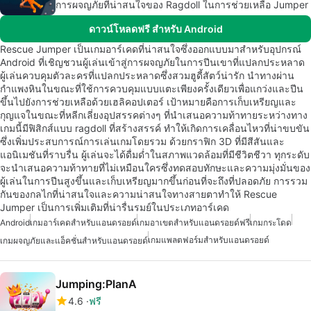
การผจญภัยที่น่าสนใจของ Ragdoll ในการช่วยเหลือ Jumper
ดาวน์โหลดฟรี สำหรับ Android
Rescue Jumper เป็นเกมอาร์เคดที่น่าสนใจซึ่งออกแบบมาสำหรับอุปกรณ์
Android ที่เชิญชวนผู้เล่นเข้าสู่การผจญภัยในการปีนเขาที่แปลกประหลาด
ผู้เล่นควบคุมตัวละครที่แปลกประหลาดซึ่งสวมฮูดี้สัตว์น่ารัก นำทางผ่าน
กำแพงหินในขณะที่ใช้การควบคุมแบบแตะเพียงครั้งเดียวเพื่อแกว่งและปีน
ขึ้นไปยังการช่วยเหลือด้วยเฮลิคอปเตอร์ เป้าหมายคือการเก็บเหรียญและ
กุญแจในขณะที่หลีกเลี่ยงอุปสรรคต่างๆ ที่นำเสนอความท้าทายระหว่างทาง
เกมนี้มีฟิสิกส์แบบ ragdoll ที่สร้างสรรค์ ทำให้เกิดการเคลื่อนไหวที่น่าขบขัน
ซึ่งเพิ่มประสบการณ์การเล่นเกมโดยรวม ด้วยกราฟิก 3D ที่มีสีสันและ
แอนิเมชันที่ราบรื่น ผู้เล่นจะได้ดื่มด่ำในสภาพแวดล้อมที่มีชีวิตชีวา ทุกระดับ
จะนำเสนอความท้าทายที่ไม่เหมือนใครซึ่งทดสอบทักษะและความมุ่งมั่นของ
ผู้เล่นในการปีนสูงขึ้นและเก็บเหรียญมากขึ้นก่อนที่จะถึงที่ปลอดภัย การรวม
กันของกลไกที่น่าสนใจและความน่าสนใจทางสายตาทำให้ Rescue
Jumper เป็นการเพิ่มเติมที่น่ารื่นรมย์ในประเภทอาร์เคด
Android
เกมอาร์เคดสำหรับแอนดรอยด์
เกมอาเขตสำหรับแอนดรอยด์ฟรี
เกมกระโดด
เกมแพลตฟอร์มสำหรับแอนดรอยด์
เกมผจญภัยและแอ็คชั่นสำหรับแอนดรอยด์
Jumping:PlanA
4.6
ฟรี