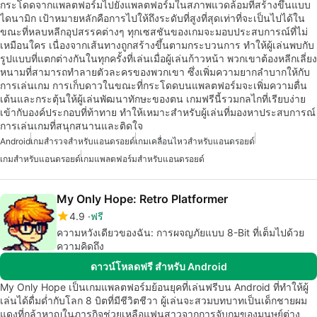
กระโดดจากแพลตฟอร์มไปยังแพลตฟอร์มในสภาพแวดล้อมที่สร้างขึ้นแบบ
ไดนามิก เป้าหมายหลักคือการไปให้ถึงระดับที่สูงที่สุดเท่าที่จะเป็นไปได้ใน
ขณะที่หลบหลีกอุปสรรคต่างๆ ทุกเซสชันของเกมจะมอบประสบการณ์ที่ไม่
เหมือนใคร เนื่องจากเส้นทางถูกสร้างขึ้นตามกระบวนการ ทำให้ผู้เล่นพบกับ
รูปแบบที่แตกต่างกันในทุกครั้งที่เล่นเมื่อผู้เล่นก้าวหน้า พวกเขาต้องหลีกเลี่ยง
หนามที่สามารถทำลายตัวละครของพวกเขา ซึ่งเพิ่มความยากลำบากให้กับ
การเล่นเกม การเก็บดาวในขณะที่กระโดดบนแพลตฟอร์มจะเพิ่มความตื่น
เต้นและกระตุ้นให้ผู้เล่นพัฒนาทักษะของตน เกมฟรีนี้รวมกลไกที่เรียบง่าย
เข้ากับองค์ประกอบที่ท้าทาย ทำให้เหมาะสำหรับผู้เล่นที่มองหาประสบการณ์
การเล่นเกมที่สนุกสนานและติดใจ
Android
เกมสำรวจสำหรับแอนดรอยด์
เกมเคลื่อนไหวสำหรับแอนดรอยด์
เกมสำหรับแอนดรอยด์
เกมแพลตฟอร์มสำหรับแอนดรอยด์
My Only Hope: Retro Platformer
4.9
ฟรี
ความหวังเดียวของฉัน: การผจญภัยแบบ 8-Bit ที่เต็มไปด้วย
ความคิดถึง
ดาวน์โหลดฟรี สำหรับ Android
My Only Hope เป็นเกมแพลตฟอร์มย้อนยุคที่เล่นฟรีบน Android ที่ทำให้ผู้
เล่นได้ดื่มด่ำกับโลก 8 บิตที่มีชีวิตชีวา ผู้เล่นจะสวมบทบาทเป็นเด็กชายผม
แดงที่กล้าหาญในภารกิจช่วยเหลือแฟนสาวจากการจับกุมของมนุษย์ต่าง