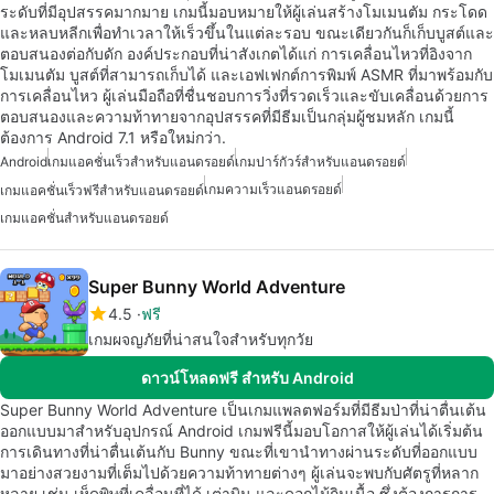
ระดับที่มีอุปสรรคมากมาย เกมนี้มอบหมายให้ผู้เล่นสร้างโมเมนตัม กระโดด
และหลบหลีกเพื่อทำเวลาให้เร็วขึ้นในแต่ละรอบ ขณะเดียวกันก็เก็บบูสต์และ
ตอบสนองต่อกับดัก องค์ประกอบที่น่าสังเกตได้แก่ การเคลื่อนไหวที่อิงจาก
โมเมนตัม บูสต์ที่สามารถเก็บได้ และเอฟเฟกต์การพิมพ์ ASMR ที่มาพร้อมกับ
การเคลื่อนไหว ผู้เล่นมือถือที่ชื่นชอบการวิ่งที่รวดเร็วและขับเคลื่อนด้วยการ
ตอบสนองและความท้าทายจากอุปสรรคที่มีธีมเป็นกลุ่มผู้ชมหลัก เกมนี้
ต้องการ Android 7.1 หรือใหม่กว่า.
Android
เกมแอคชั่นเร็วสำหรับแอนดรอยด์
เกมปาร์กัวร์สำหรับแอนดรอยด์
เกมความเร็วแอนดรอยด์
เกมแอคชั่นเร็วฟรีสำหรับแอนดรอยด์
เกมแอคชั่นสำหรับแอนดรอยด์
Super Bunny World Adventure
4.5
ฟรี
เกมผจญภัยที่น่าสนใจสำหรับทุกวัย
ดาวน์โหลดฟรี สำหรับ Android
Super Bunny World Adventure เป็นเกมแพลตฟอร์มที่มีธีมป่าที่น่าตื่นเต้น
ออกแบบมาสำหรับอุปกรณ์ Android เกมฟรีนี้มอบโอกาสให้ผู้เล่นได้เริ่มต้น
การเดินทางที่น่าตื่นเต้นกับ Bunny ขณะที่เขานำทางผ่านระดับที่ออกแบบ
มาอย่างสวยงามที่เต็มไปด้วยความท้าทายต่างๆ ผู้เล่นจะพบกับศัตรูที่หลาก
หลาย เช่น เห็ดพิษที่เคลื่อนที่ได้ เต่าบิน และดอกไม้กินเนื้อ ซึ่งต้องการการ