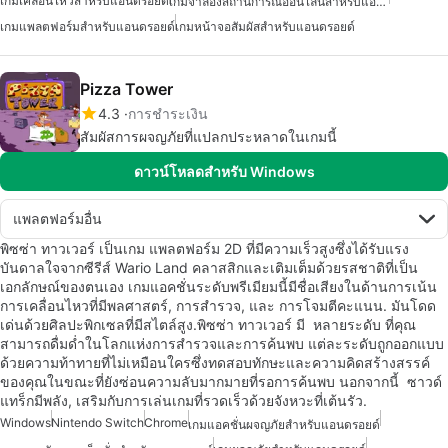
เกมเคลื่อนไหวสำหรับแอนดรอยด์
เกมจำลองสถานการณ์ออนไลน์สำหรับแอนดรอยด์
เกมแพลตฟอร์มสำหรับแอนดรอยด์
เกมหน้าจอสัมผัสสำหรับแอนดรอยด์
Pizza Tower
4.3
การชำระเงิน
สัมผัสการผจญภัยที่แปลกประหลาดในเกมนี้
ดาวน์โหลดสำหรับ Windows
แพลตฟอร์มอื่น
พิซซ่า ทาวเวอร์ เป็นเกม แพลตฟอร์ม 2D ที่มีความเร็วสูงซึ่งได้รับแรง
บันดาลใจจากซีรีส์ Wario Land คลาสสิกและเติมเต็มด้วยรสชาติที่เป็น
เอกลักษณ์ของตนเอง เกมแอคชั่นระดับพรีเมียมนี้มีชื่อเสียงในด้านการเน้น
การเคลื่อนไหวที่มีพลศาสตร์, การสำรวจ, และ การโจมตีคะแนน. มันโดด
เด่นด้วยศิลปะพิกเซลที่มีสไตล์สูง.พิซซ่า ทาวเวอร์ มี หลายระดับ ที่คุณ
สามารถดื่มด่ำในโลกแห่งการสำรวจและการค้นพบ แต่ละระดับถูกออกแบบ
ด้วยความท้าทายที่ไม่เหมือนใครซึ่งทดสอบทักษะและความคิดสร้างสรรค์
ของคุณในขณะที่ยังซ่อนความลับมากมายที่รอการค้นพบ นอกจากนี้ ซาวด์
แทร็กมีพลัง, เสริมกับการเล่นเกมที่รวดเร็วด้วยจังหวะที่เต้นรัว.
Windows
Nintendo Switch
Chrome
เกมแอคชั่นผจญภัยสำหรับแอนดรอยด์