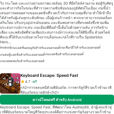
วิ่ง กระโดด และแกว่งผ่านสภาพแวดล้อม 3D ที่มีสไตล์สวยงาม ต่อสู้กับศัตรู
และทำภารกิจในขณะที่สำรวจความซับซ้อนของภูมิทัศน์ในเมือง เกมนี้นำ
เสนอการผสมผสานของแอคชั่นที่รวดเร็วกับการควบคุมที่ง่าย ทำให้เข้าถึง
ได้สำหรับผู้เล่นทุกระดับทักษะ.เมื่อผู้เล่นก้าวหน้า พวกเขาสามารถปลดล็อก
สกินใหม่ ปรับปรุงอุปกรณ์ของตน และค้นพบท่าทางที่ทรงพลังซึ่งช่วยเพิ่ม
ประสบการณ์การเล่น เกมเมืองที่ดื่มด่ำนี้เต็มไปด้วยความลับ ภารกิจข้าง
เคียง และพลังอัพที่ช่วยเพิ่มประสบการณ์การเล่นเกมให้ดียิ่งขึ้น ด้วยสไตล์
ศิลปะที่ได้รับแรงบันดาลใจจากบล็อกและกลไกที่ราบรื่น Spiderblox
Hero…
Android
เกมเชือกฮีโร่สำหรับแอนดรอยด์
เกมแอคชั่นผจญภัยสำหรับแอนดรอยด์
เกมแอคชั่นสำหรับแอนดรอยด์
เกมต่อสู้แอคชั่นสำหรับแอนดรอยด์
เกมแพลตฟอร์มสำหรับแอนดรอยด์
Keyboard Escape: Speed Fast
4.7
ฟรี
<h2>การหลบหนีด้วยคีย์บอร์ด: การพาร์คูร์ที่รวดเร็วข้ามเวที
คีย์บอร์ดขนาดยักษ์</h2>
ดาวน์โหลดฟรี สำหรับ Android
Keyboard Escape: Speed Fast, ที่พัฒนาโดย Audrey89, นำผู้เล่นเข้าสู่
เวทีคีย์บอร์ดขนาดใหญ่ที่วัตถุประสงค์คือการแข่งพาร์คูร์อย่างรวดเร็วข้าม