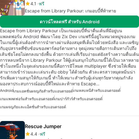
4.1
ฟรี
Escape from Library Parkour: เกมอบบี้ที่ท้าทาย
ดาวน์โหลดฟรี สำหรับ Android
Escape from Library Parkour เป็นเกมออบบี้ที่น่าตื่นเต้นที่มีอยู่บน
แพลตฟอร์ม Android พัฒนาโดย Zix Dev เกมฟรีนี้อยู่ในหมวดหมู่ของเกม
ในเกมนี้ผู้เล่นต้องทำการนำทางผ่านห้องสมุดที่เต็มไปด้วยหนังสือ และเผชิญ
กับอุปสรรคที่ซับซ้อนของพาร์คอร์ตามทาง จุดมุ่งหมายคือการเดินทางไปถึง
เส้นชัยโดยไม่ตกลงมายังพื้น ด้วยการเล่นที่เรียบง่ายแต่ยังสร้างความตื่นเต้น
การหลบหนีจาก Library Parkour ให้ผู้เล่นสนุกไปกับเกมนี้ได้เป็นเวลาหลาย
ชั่วโมงหนึ่งในจุดเด่นของเกมนี้คือการมีโหมด multiplayer ซึ่งช่วยให้เพื่อน
สามารถเข้าร่วมและเล่นระดับ obby ได้ด้วยกัน ตัวละครสาวหมุดหมิ่นน่า
รักเพิ่มความสนุกให้กับเกมนี้ ทำให้เหมาะสำหรับผู้เล่นทุกวัยหากคุณกำลัง
มองหาประสบการณ์ออบบี้ที่ใหม่และท้าทาย Escape…
Android
เกมหลบหนีสำหรับแอนดรอยด์
เกมแอคชั่นผจญภัยสำหรับแอนดรอยด์
เกมแพลตฟอร์มสำหรับแอนดรอยด์
เกมปาร์กัวร์สำหรับแอนดรอยด์
เกมผจญภัยและแอ็คชั่นสำหรับแอนดรอยด์
Rescue Jumper
4.4
ฟรี