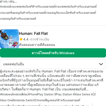
ต่างๆ เช่น…
Android
เกมแพลตฟอร์มฟรีสำหรับแอนดรอยด์
เกมแพลตฟอร์มสำหรับแอนดรอยด์
เกมแอคชั่นผจญภัยสำหรับแอนดรอยด์
เกมผจญภัยและแอ็คชั่นสำหรับแอนดรอยด์
เกมผจญภัยสำหรับแอนดรอยด์
Human: Fall Flat
4.4
การชำระเงิน
สั่นคลอนความดีสั่นคลอน
ดาวน์โหลดสำหรับ Windows
แพลตฟอร์มอื่น
ผู้เล่นจะสะดุดอย่างแท้จริงใน Human: Fall Flat เนื่องจากตัวละครของเกม
เคลื่อนที่ไปรอบ ๆ สถานที่เช่นนั้น แป้งแพนเค้ก กล่าวคือพวกเขาดูเหมือน
แป้งจริงที่มีรูปร่างเป็นมนุษย์ไม่มีเสื้อผ้าและมีใบหน้า การเล่นกับตัวละครที่
เมาตลอดเวลาเหล่านี้ดูเหมือนจะสนุกในตัวเอง แต่รอจนกว่าจะต้อง แก้
ปริศนา ในที่สุดก็มา! Human: Fall Flat เป็น เกมแพลตฟอร์มที่…
Windows
Android
Mac
iPhone
Play Station 5
Play Station 4
Xbox Series X|S
Xbox One
Nintendo Switch
Chrome
ซิมูเลเตอร์สำหรับแอนดรอยด์