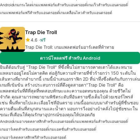
Android
เกมกระโดด
เกมแพลตฟอร์มสำหรับแอนดรอยด์
เกมเร็วสำหรับแอนดรอยด์
เกมแพลตฟอร์มฟรีสำหรับแอนดรอยด์
เกมเคลื่อนไหวสำหรับแอนดรอยด์
Trap Die Troll
4.6
ฟรี
Trap Die Troll: เกมแพลตฟอร์มอาร์เคดที่ท้าทาย
ดาวน์โหลดฟรี สำหรับ Android
ยินดีต้อนรับสู่ "Trap Die Troll" ที่ซึ่งพื้นไม่สามารถคาดเดาได้และหนาม
แหลมรออยู่โดยไม่คาดคิด ต่อสู้กับความท้าทายที่ชั่วร้ายกว่า 150 ระดับใน
เส้นทางที่ยากลำบากนี้ เกมนี้นำเสนอกราฟิก 2D ที่น่าทึ่งซึ่งตัดกันกับการเล่น
เกมที่เข้มข้น สร้างประสบการณ์ที่ดึงดูดสายตา"Trap Die Troll" คือ
แพลตฟอร์มที่ดีที่สุดที่ทดสอบทักษะและความอดทนของคุณ ด้วยชีวิตไม่
จำกัด คุณสามารถพยายามพิชิตระดับที่อันตรายซึ่งเต็มไปด้วยเซอร์ไพรส์
เช่น พื้นที่หายไปและเลื่อยโซ่ที่อันตราย เกมนี้ออกแบบมาสำหรับผู้ที่ชื่นชอบ
ความตื่นเต้นที่สนุกสนานและน้ำตา มอบการวิ่งอย่างบ้าคลั่งไปสู่ชัยชนะใน
ขณะที่เตือนให้คุณรักษาอุปกรณ์ของคุณให้ปลอดภัย
Android
เกมอาเขตคลาสสิกสำหรับแอนดรอยด์
เกมแพลตฟอร์มสำหรับแอนดรอยด์
เกมอาร์เคดสำหรับแอนดรอยด์
เกมแอคชั่นสำหรับแอนดรอยด์
เกมอาร์เคดคลาสสิกฟรีสำหรับแอนดรอยด์