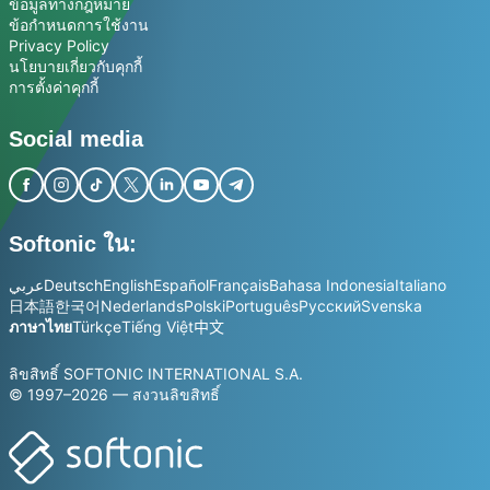
ข้อมูลทางกฎหมาย
ข้อกำหนดการใช้งาน
Privacy Policy
นโยบายเกี่ยวกับคุกกี้
การตั้งค่าคุกกี้
Social media
Softonic ใน:
عربي
Deutsch
English
Español
Français
Bahasa Indonesia
Italiano
日本語
한국어
Nederlands
Polski
Português
Русский
Svenska
ภาษาไทย
Türkçe
Tiếng Việt
中文
ลิขสิทธิ์ SOFTONIC INTERNATIONAL S.A.
© 1997–2026 — สงวนลิขสิทธิ์