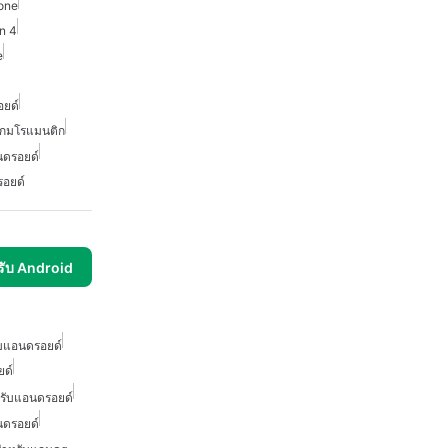
one
on 4
e
ยด์
เกมโรแมนติก
นดรอยด์
อยด์
รับ Android
ับแอนดรอยด์
ยด์
รับแอนดรอยด์
นดรอยด์