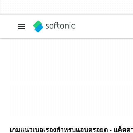
เกมแนวเนอเรองสำหรบแอนดรอยด - แค็ตตาล