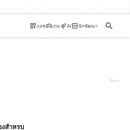
แอพ
เกม
AI
นักพัฒนา
รองสำหรบ