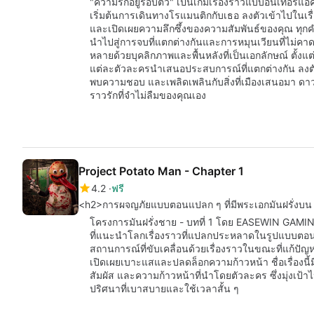
"ความรักอยู่รอบตัว" เป็นเกมเรื่องราวแบบอินเทอร์แ
เริ่มต้นการเดินทางโรแมนติกกับเธอ ลงตัวเข้าไปในเรื่อ
และเปิดเผยความลึกซึ้งของความสัมพันธ์ของคุณ ทุกคำตั
นำไปสู่การจบที่แตกต่างกันและการหมุนเวียนที่ไม่ค
หลายด้วยบุคลิกภาพและพื้นหลังที่เป็นเอกลักษณ์ ตั้ง
แต่ละตัวละครนำเสนอประสบการณ์ที่แตกต่างกัน ลงตั
พบความชอบ และเพลิดเพลินกับสิ่งที่เมืองเสนอมา ดาวน์
ราวรักที่จำไม่ลืมของคุณเอง
Project Potato Man - Chapter 1
4.2
ฟรี
<h2>การผจญภัยแบบตอนแปลก ๆ ที่มีพระเอกมันฝรั่งบน
โครงการมันฝรั่งชาย - บทที่ 1 โดย EASEWIN GAM
ที่แนะนำโลกเรื่องราวที่แปลกประหลาดในรูปแบบตอน บท
สถานการณ์ที่ขับเคลื่อนด้วยเรื่องราวในขณะที่แก้ปัญ
เปิดเผยเบาะแสและปลดล็อกความก้าวหน้า ชื่อเรื่องนี้
สัมผัส และความก้าวหน้าที่นำโดยตัวละคร ซึ่งมุ่งเป้าไ
ปริศนาที่เบาสบายและใช้เวลาสั้น ๆ