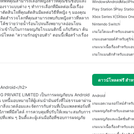
อคทีฟที่คุณสามารถเลือกหญิงสาวที่คุณชื่นชอบและ
Windows
Android
Mac
iPh
งราวแบบต่าง ๆ ทำการเลือกที่มีผลต่อเนื้อเรื่อง
Play Station 5
Play Stati
ดสินใจที่คุณตัดสินมีผลต่อวิธีที่หญิง ๆ มองคุณ
Xbox Series X|S
Xbox On
าดคิดสำรวจโลกที่คุณสามารถพบกับหญิงสาวที่หลาก
แต่โค้ชว่ายว่ายน้ำร้อนไปจนถึงพยาบาลอ่อนโยน
Nintendo Switch
วเข้าไปในการผจญภัยโรแมนติกนี้ แก้ปริศนา ค้น
เกมโอโตเมะสำหรับแอนดรอ
โหลด "ความรักอยู่รอบตัว" ตอนนี้เพื่อสร้างเรื่อง
เกมแอนดรอยด์สำหรับคู่รัก
เกมแนวเนื้อเรื่องสำหรับแอ
เกมโรแมนติกสำหรับแอนดร
ดาวน์โหลดฟรี สำห
 Android</h2>
ING PRIVATE LIMITED เป็นการผจญภัยบน Android
Android
นี้มอบหมายให้ผู้เล่นนำมันฝรั่งที่ไม่ธรรมดาผ่าน
เกมแอดเวนเจอร์ไทม์สำหร
หาสิ่งแวดล้อมและจัดการกับส่วนที่เป็นแพลตฟอร์มที่
เกมผจญภัยสำหรับแอนดรอ
มีภาพที่มีสไตล์ การควบคุมที่ปรับให้เหมาะสมกับการ
ปที่แฟน ๆ อินดี้และผู้เล่นมือถือที่ชอบการผจญภัย
เกมผจญภัยและแอ็คชั่นสำห
เกมแนวเนื้อเรื่องสำหรับแอ