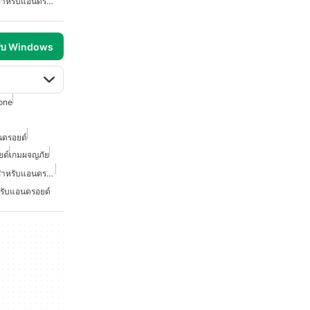
เกมผจญภัยแบบชี้แล้วคลิกสำหรับแอนดรอยด์
รับ Windows
one
นดรอยด์
ยด์
เกมผจญภัย
เกมผจญภัยแบบชี้แล้วคลิกสำหรับแอนดรอยด์
รับแอนดรอยด์