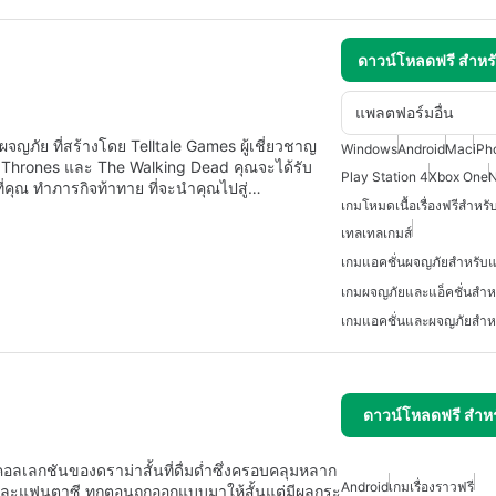
ดาวน์โหลดฟรี สำห
แพลตฟอร์มอื่น
ญภัย ที่สร้างโดย Telltale Games ผู้เชี่ยวชาญ
Windows
Android
Mac
iPh
e of Thrones และ The Walking Dead คุณจะได้รับ
Play Station 4
Xbox One
N
่คุณ ทำภารกิจท้าทาย ที่จะนำคุณไปสู่…
เกมโหมดเนื้อเรื่องฟรีสำหร
เทลเทลเกมส์
เกมแอคชั่นผจญภัยสำหรับ
เกมผจญภัยและแอ็คชั่นสำห
เกมแอคชั่นและผจญภัยสำห
ดาวน์โหลดฟรี สำห
คอลเลกชันของดราม่าสั้นที่ดื่มด่ำซึ่งครอบคลุมหลาก
Android
เกมเรื่องราวฟรี
 และแฟนตาซี ทุกตอนถูกออกแบบมาให้สั้นแต่มีผลกระ