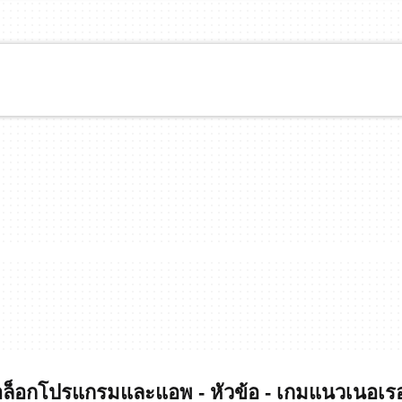
็อกโปรแกรมและแอพ - หัวข้อ - เกมแนวเนอเ