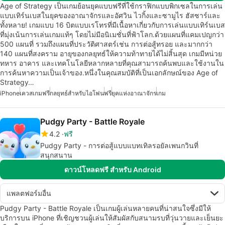
Age of Strategy เป็นเกมย้อนยุคแบบฟรีที่ใช้กราฟิกแบบพิกเซลในการเล่น
แบบเทิร์นเบสในยุคของอาณาจักรและอัศวิน ไวกิ้งและซามูไร ฮัสซาร์และ
ทั้งหลาย! เกมแบบ 16 บิตแบบเรโทรที่มีเนื้อหาเกี่ยวกับการเล่นแบบเทิร์นเบส
ที่มุ่งเน้นการเล่นเกมแท้ๆ โดยไม่มีอนิเมชั่นที่ฟ้าโลก.ด้วยแผนที่แคมเปญกว่า
500 แผนที่ รวมถึงแผนที่ประวัติศาสตร์เช่น การต่อสู้ทรอย และมากกว่า
140 แผนที่สงคราม อายุของกลยุทธ์ให้ความท้าทายได้ไม่สิ้นสุด เกมมีหน่วย
ทหาร อาคาร และเทคโนโลยีหลากหลายที่คุณสามารถค้นพบและใช้งานใน
การค้นหาความเป็นเจ้าของ.หนึ่งในคุณสมบัติที่เป็นเอกลักษณ์ของ Age of
Strategy…
iPhone
เควสเกมฟรี
กลยุทธ์สำหรับไอโฟน
ฟรี
ยุคแห่งอาณาจักร
เกม
Pudgy Party - Battle Royale
4.2
ฟรี
Pudgy Party - การต่อสู้แบบแบทเทิลรอยัลเพนกวินที่
สนุกสนาน
ดาวน์โหลดฟรี สำหรับ Android
แพลตฟอร์มอื่น
Pudgy Party - Battle Royale เป็นเกมผู้เล่นหลายคนที่น่าสนใจซึ่งมีให้
บริการบน iPhone ที่เชิญชวนผู้เล่นให้สัมผัสกับสนามรบที่วุ่นวายและเย็นยะ