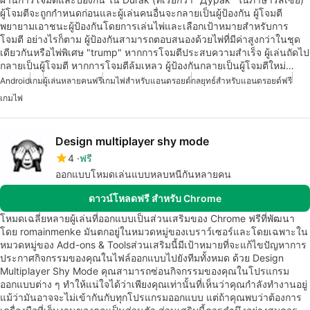
ผู้โจมตีจะถูกกำหนดก่อนและผู้เล่นคนอื่นจะกลายเป็นผู้ป้องกัน ผู้โจมตี
พยายามเอาชนะผู้ป้องกันโดยการเล่นไพ่และเลือกเป้าหมายสำหรับการ
โจมตี อย่างไรก็ตาม ผู้ป้องกันสามารถตอบสนองด้วยไพ่ที่มีค่าสูงกว่าในชุด
เดียวกันหรือไพ่พิเศษ "trump" หากการโจมตีประสบความสำเร็จ ผู้เล่นถัดไป
กลายเป็นผู้โจมตี หากการโจมตีล้มเหลว ผู้ป้องกันกลายเป็นผู้โจมตีใหม่…
Android
เกม
ผู้เล่นหลายคนฟรี
เกมไพ่สำหรับแอนดรอยด์
กลยุทธ์สำหรับแอนดรอยด์ฟรี
เกมไพ่
Design multiplayer shy mode
4
ฟรี
ออกแบบโหมดเล่นแบบหลบหนีกันหลายคน
ดาวน์โหลดฟรี สำหรับ Chrome
โหมดเฉลี่ยหลายผู้เล่นที่ออกแบบเป็นส่วนเสริมของ Chrome ฟรีที่พัฒนา
โดย romainmenke มันตกอยู่ในหมวดหมู่ของเบราว์เซอร์และโดยเฉพาะใน
หมวดหมู่ของ Add-ons & Toolsส่วนเสริมนี้มีเป้าหมายที่จะแก้ไขปัญหาการ
ประกาศกิจกรรมของคุณในไฟล์ออกแบบไปยังทีมทั้งหมด ด้วย Design
Multiplayer Shy Mode คุณสามารถซ่อนกิจกรรมของคุณในโปรแกรม
ออกแบบต่าง ๆ ทำให้แน่ใจได้ว่าเพียงคุณเท่านั้นที่เห็นว่าคุณกำลังทำงานอยู่
แม้ว่ามันอาจจะไม่เข้ากันกับทุกโปรแกรมออกแบบ แต่ถ้าคุณพบว่าต้องการ