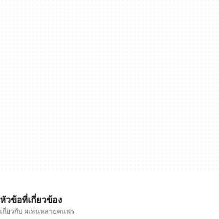
หัวข้อที่เกี่ยวข้อง
เกี่ยวกับ ผเลนหลายคนฟร