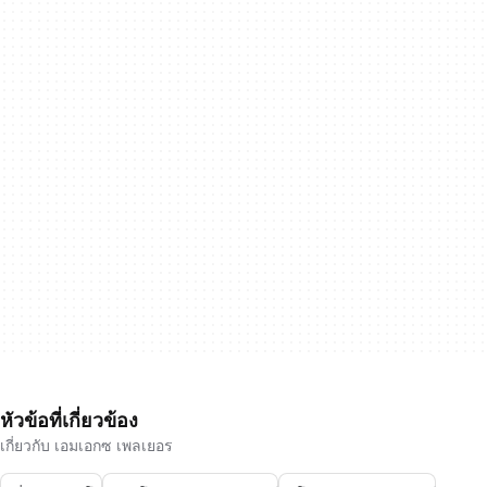
หัวข้อที่เกี่ยวข้อง
เกี่ยวกับ เอมเอกซ เพลเยอร