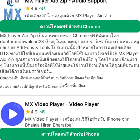
MX Player Aio Zip - Audio Support
4.9
ฟรี
เพิ่มเสียงวิดีโอของคุณด้วย MX Player Aio Zip
ดาวน์โหลดฟรี สำหรับ Chrome
MX Player Aio Zip เป็นส่วนขยายของ Chrome ฟรีที่พัฒนาโดย
duoforpcdownload28 ซึ่งอยู่ในหมวดหมู่ของเบราว์เซอร์และเป็นหมวดหมู่
ย่อยของ Add-ons & Tools โปรแกรมนี้มีเป้าหมายในการเพิ่มเสียงเสียง
DTS ของวิดีโอที่เล่นบนเครื่องเล่นวิดีโอที่ใช้บนเบราว์เซอร์ด้วย MX Player
Aio Zip คุณสามารถเพิ่มเสียงของวิดีโอออนไลน์ใด ๆ โดยใช้แถบเลื่อนง่าย
ๆ โปรแกรมนี้เป็นเครื่องมือที่ใช้ง่ายและใช้งานได้ง่ายที่ช่วยให้คุณเพิ่มระดับ
เสียงได้ภายในเบราว์เซอร์…
Chrome
เอ็มเอ็กซ์ เพลเยอร์
ตัวเพิ่มประสิทธิภาพเสียง
เครื่องมือเสียง
เครื่องเพิ่มเสียง
ส่วนขยายเสียงที่ดีที่สุดสำหรับ Chrome
MX Video Player - Video Player
4.9
ฟรี
MX Video Player - เครื่องเล่นวิดีโอสำหรับ iPhone จาก
Bhalala Hiren Bharatbai
ดาวน์โหลดฟรี สำหรับ iPhone