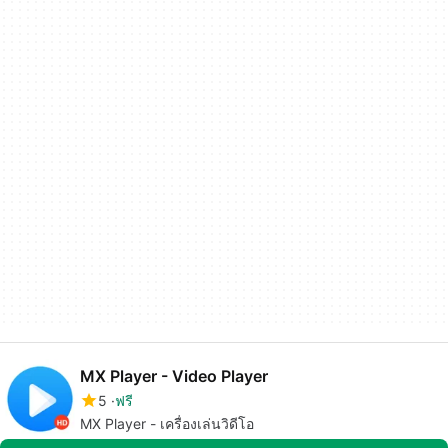
MX Player - Video Player
5
ฟรี
MX Player - เครื่องเล่นวิดีโอ