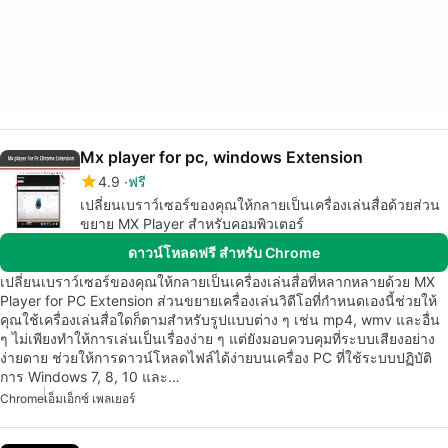
Mx player for pc, windows Extension
4.9
ฟรี
เปลี่ยนเบราว์เซอร์ของคุณให้กลายเป็นเครื่องเล่นสื่อด้วยส่วน
ขยาย MX Player สำหรับคอมพิวเตอร์
ดาวน์โหลดฟรี สำหรับ Chrome
เปลี่ยนเบราว์เซอร์ของคุณให้กลายเป็นเครื่องเล่นสื่อที่หลากหลายด้วย MX
Player for PC Extension ส่วนขยายเครื่องเล่นวิดีโอที่กำหนดเองนี้ช่วยให้
คุณใช้เครื่องเล่นสื่อใดก็ตามสำหรับรูปแบบต่าง ๆ เช่น mp4, wmv และอื่น
ๆ ไม่เพียงทำให้การเล่นเป็นเรื่องง่าย ๆ แต่ยังมอบควบคุมที่ระบบเสียงอย่าง
ง่ายดาย ช่วยให้การดาวน์โหลดไฟล์ได้ง่ายบนเครื่อง PC ที่ใช้ระบบปฏิบัติ
การ Windows 7, 8, 10 และ…
Chrome
เอ็มเอ็กซ์ เพลเยอร์