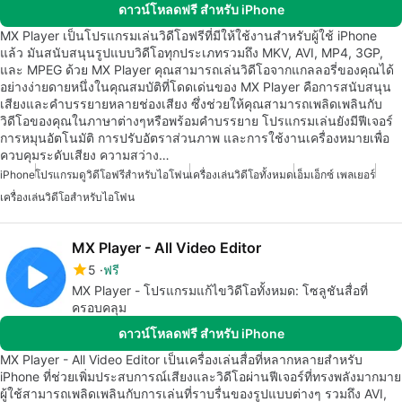
ดาวน์โหลดฟรี สำหรับ iPhone
MX Player เป็นโปรแกรมเล่นวิดีโอฟรีที่มีให้ใช้งานสำหรับผู้ใช้ iPhone
แล้ว มันสนับสนุนรูปแบบวิดีโอทุกประเภทรวมถึง MKV, AVI, MP4, 3GP,
และ MPEG ด้วย MX Player คุณสามารถเล่นวิดีโอจากแกลลอรี่ของคุณได้
อย่างง่ายดายหนึ่งในคุณสมบัติที่โดดเด่นของ MX Player คือการสนับสนุน
เสียงและคำบรรยายหลายช่องเสียง ซึ่งช่วยให้คุณสามารถเพลิดเพลินกับ
วิดีโอของคุณในภาษาต่างๆหรือพร้อมคำบรรยาย โปรแกรมเล่นยังมีฟีเจอร์
การหมุนอัตโนมัติ การปรับอัตราส่วนภาพ และการใช้งานเครื่องหมายเพื่อ
ควบคุมระดับเสียง ความสว่าง…
iPhone
โปรแกรมดูวิดีโอฟรีสำหรับไอโฟน
เครื่องเล่นวิดีโอทั้งหมด
เอ็มเอ็กซ์ เพลเยอร์
เครื่องเล่นวิดีโอสำหรับไอโฟน
MX Player - All Video Editor
5
ฟรี
MX Player - โปรแกรมแก้ไขวิดีโอทั้งหมด: โซลูชันสื่อที่
ครอบคลุม
ดาวน์โหลดฟรี สำหรับ iPhone
MX Player - All Video Editor เป็นเครื่องเล่นสื่อที่หลากหลายสำหรับ
iPhone ที่ช่วยเพิ่มประสบการณ์เสียงและวิดีโอผ่านฟีเจอร์ที่ทรงพลังมากมาย
ผู้ใช้สามารถเพลิดเพลินกับการเล่นที่ราบรื่นของรูปแบบต่างๆ รวมถึง AVI,