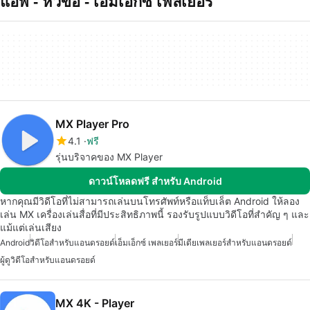
แอพ - หัวข้อ - เอมเอกซ เพลเยอร
MX Player Pro
4.1
ฟรี
รุ่นบริจาคของ MX Player
ดาวน์โหลดฟรี สำหรับ Android
หากคุณมีวิดีโอที่ไม่สามารถเล่นบนโทรศัพท์หรือแท็บเล็ต Android ให้ลอง
เล่น MX เครื่องเล่นสื่อที่มีประสิทธิภาพนี้ รองรับรูปแบบวิดีโอที่สำคัญ ๆ และ
แม้แต่เล่นเสียง
Android
วิดีโอสำหรับแอนดรอยด์
เอ็มเอ็กซ์ เพลเยอร์
มีเดียเพลเยอร์สำหรับแอนดรอยด์
ผู้ดูวิดีโอสำหรับแอนดรอยด์
MX 4K - Player