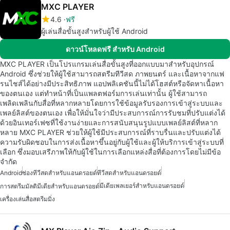
MXC PLAYER
4.6
ฟรี
ผู้เล่นสื่อขั้นสูงสำหรับผู้ใช้ Android
ดาวน์โหลดฟรี สำหรับ Android
MXC PLAYER เป็นโปรแกรมเล่นสื่อขั้นสูงที่ออกแบบมาสำหรับอุปกรณ์
Android ซึ่งช่วยให้ผู้ใช้สามารถสตรีมทีวีสด ภาพยนตร์ และเนื้อหาจากแฟ
รนไชส์ได้อย่างมีประสิทธิภาพ แอปพลิเคชันนี้ไม่ได้โฮสต์หรือจัดหาเนื้อหา
ของตนเอง แต่ทำหน้าที่เป็นแพลตฟอร์มการเล่นเท่านั้น ผู้ใช้สามารถ
เพลิดเพลินกับสื่อที่หลากหลายโดยการใช้ข้อมูลรับรองการเข้าสู่ระบบและ
เพลย์ลิสต์ของตนเอง เพื่อให้มั่นใจว่ามีประสบการณ์การรับชมที่ปรับแต่งได้
ด้วยอินเทอร์เฟซที่ใช้งานง่ายและการสนับสนุนรูปแบบเพลย์ลิสต์ที่หลาก
หลาย MXC PLAYER ช่วยให้ผู้ใช้มีประสบการณ์ที่ราบรื่นและปรับแต่งได้
ความรับผิดชอบในการส่งเนื้อหาขึ้นอยู่กับผู้ใช้และผู้ให้บริการเข้าสู่ระบบที่
เลือก ซึ่งมอบเสรีภาพให้กับผู้ใช้ในการเลือกแหล่งสื่อที่ต้องการโดยไม่มีข้อ
จำกัด
Android
ช่องทีวีสดสำหรับแอนดรอยด์
ทีวีสดสำหรับแอนดรอยด์
มีเดียเพลเยอร์สำหรับแอนดรอยด์
การสตรีมมัลติมีเดียสำหรับแอนดรอยด์
เครื่องเล่นสื่อสตรีมมิ่ง