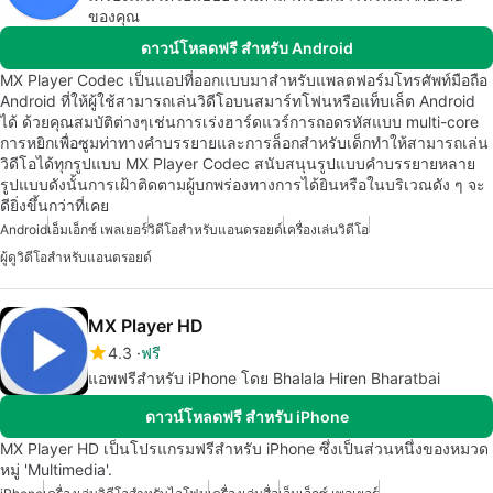
ของคุณ
ดาวน์โหลดฟรี สำหรับ Android
MX Player Codec เป็นแอปที่ออกแบบมาสำหรับแพลตฟอร์มโทรศัพท์มือถือ
Android ที่ให้ผู้ใช้สามารถเล่นวิดีโอบนสมาร์ทโฟนหรือแท็บเล็ต Android
ได้ ด้วยคุณสมบัติต่างๆเช่นการเร่งฮาร์ดแวร์การถอดรหัสแบบ multi-core
การหยิกเพื่อซูมท่าทางคำบรรยายและการล็อกสำหรับเด็กทำให้สามารถเล่น
วิดีโอได้ทุกรูปแบบ MX Player Codec สนับสนุนรูปแบบคำบรรยายหลาย
รูปแบบดังนั้นการเฝ้าติดตามผู้บกพร่องทางการได้ยินหรือในบริเวณดัง ๆ จะ
ดียิ่งขึ้นกว่าที่เคย
Android
เอ็มเอ็กซ์ เพลเยอร์
วิดีโอสำหรับแอนดรอยด์
เครื่องเล่นวิดีโอ
ผู้ดูวิดีโอสำหรับแอนดรอยด์
MX Player HD
4.3
ฟรี
แอพฟรีสำหรับ iPhone โดย Bhalala Hiren Bharatbai
ดาวน์โหลดฟรี สำหรับ iPhone
MX Player HD เป็นโปรแกรมฟรีสำหรับ iPhone ซึ่งเป็นส่วนหนึ่งของหมวด
หมู่ 'Multimedia'.