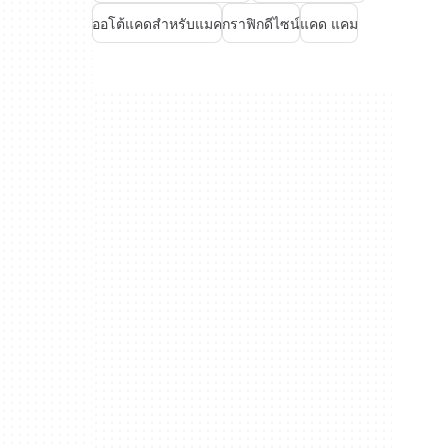
ออโต้แคดสำหรับแมค
กราฟิกดีไซน์
แคด แคม