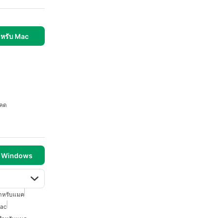
ำหรับ Mac
คด
บ Windows
ำหรับแมค
Mac