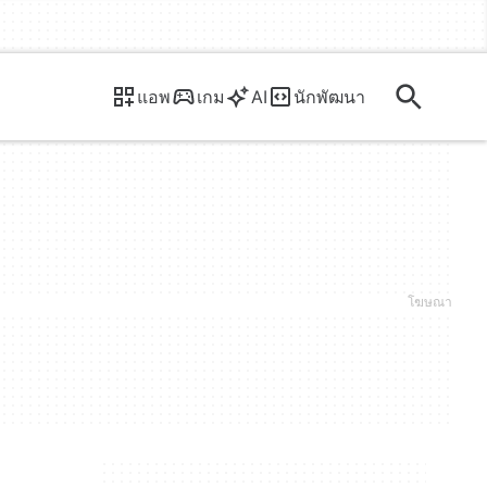
แอพ
เกม
AI
นักพัฒนา