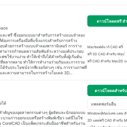
ดาวน์โหลดฟรี ส
pace
ลังและฟรี ซึ่งออกแบบมาสำหรับการสร้างแบบจำลอง
ต้องการเครื่องมือที่แข็งแกร่งสำหรับการสร้าง
กอบด้วยการสร้างแบบจำลองพารามิเตอร์ การร่าง
Mac
ซอฟต์แวร์ CAD ฟรี
ช้สามารถกำหนดความสัมพันธ์ระหว่างองค์ประกอบ
ฟรี 3D CAD สำหรับ Mac
ใช้งานง่าย ทำให้เข้าถึงได้สำหรับทั้งผู้เริ่มต้น
ฟรี CAD สำหรับ Mac
2D แ
ฟล์ที่หลากหลาย ทำให้การทำงานร่วมกันและการรวม
รถได้รับประโยชน์จากฟีเจอร์ต่างๆ เช่น การร่างภาพที่
ึ้น และความสามารถในการสร้างโมเดล 3D…
ดาวน์โหลดสำหรั
งได้
แพลตฟอร์มอื่น
นสำคัญของอุตสาหกรรมต่างๆ ผู้ผลิตและนักออกแบบ
Windows
Mac
แคด แคม ส
บวนการออกแบบหรือสร้างพิมพ์เขียว แต่นี่ไม่ใช่
2D แคด
ฟรี CAD สำหรับ 
 CorelCAD เป็นแพ็คเกจระดับมืออาชีพสำหรับงาน