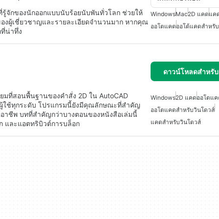
รู้จักของนักออกแบบนับร้อยนับพันทั่วโลก ช่วยให้
Windows
Mac
2D แคด
แคด
องผู้เชี่ยวชาญและรายละเอียดจำนวนมาก หากคุณ
ออโตแคด
ออโต้แคดสำหรั
น่าทึ่ง
ดาวน์โหลดสำหรั
ี่ยมที่สอนพื้นฐานของคำสั่ง 2D ใน AutoCAD
Windows
2D แคด
ออโตแค
้ใช้ทุกระดับ โปรแกรมนี้ยังมีคุณลักษณะที่สำคัญ
ออโตแคดสำหรับวินโดวส์
อาชีพ บทที่สำคัญกว่าบางตอนของหนังสือเล่มนี้
แคดสำหรับวินโดวส์
ิก และแอตทริบิวต์การบล็อก