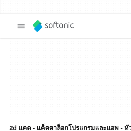
2d แคด - แค็ตตาล็อกโปรแกรมและแอพ - หัว