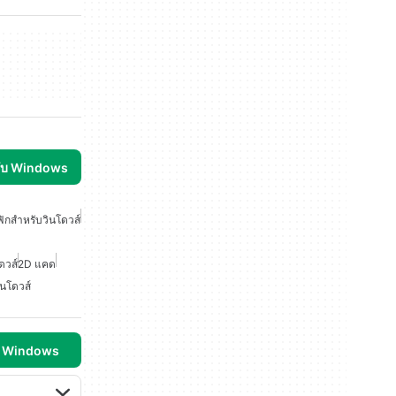
รับ Windows
กสำหรับวินโดวส์
ดวส์
2D แคด
นโดวส์
บ Windows