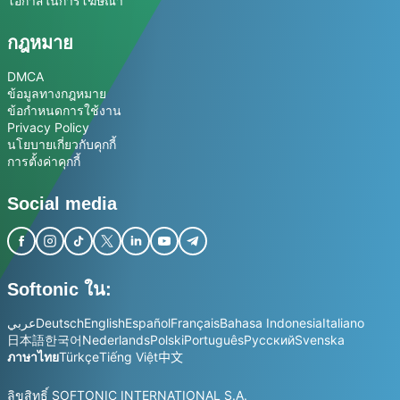
โอกาสในการโฆษณา
กฎหมาย
DMCA
ข้อมูลทางกฎหมาย
ข้อกำหนดการใช้งาน
Privacy Policy
นโยบายเกี่ยวกับคุกกี้
การตั้งค่าคุกกี้
Social media
Softonic ใน:
عربي
Deutsch
English
Español
Français
Bahasa Indonesia
Italiano
日本語
한국어
Nederlands
Polski
Português
Русский
Svenska
ภาษาไทย
Türkçe
Tiếng Việt
中文
ลิขสิทธิ์ SOFTONIC INTERNATIONAL S.A.