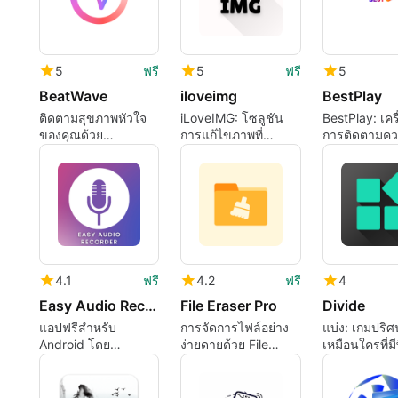
5
ฟรี
5
ฟรี
5
BeatWave
iloveimg
BestPlay
ติดตามสุขภาพหัวใจ
iLoveIMG: โซลูชัน
BestPlay: เครื
ของคุณด้วย
การแก้ไขภาพที่
การติดตามค
BeatWave
ครอบคลุมของคุณ
บันเทิงของคุ
4.1
ฟรี
4.2
ฟรี
4
Easy Audio Recorder
File Eraser Pro
Divide
แอปฟรีสำหรับ
การจัดการไฟล์อย่าง
แบ่ง: เกมปริศน
Android โดย
ง่ายดายด้วย File
เหมือนใครที่มี
MerikoApps
Eraser Pro
บนการหาร