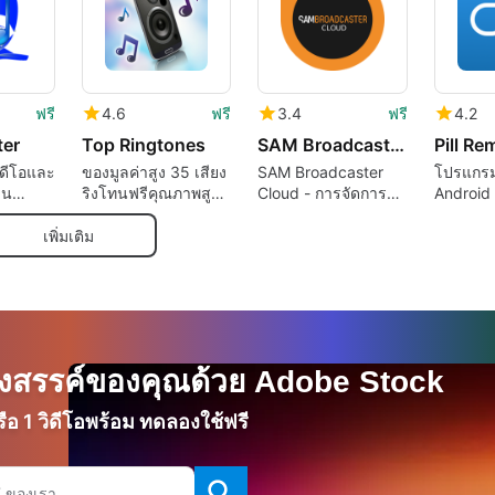
ฟรี
4.6
ฟรี
3.4
ฟรี
4.2
ter
Top Ringtones
SAM Broadcaster Cloud
วิดีโอและ
ของมูลค่าสูง 35 เสียง
SAM Broadcaster
โปรแกรม
บน
ริงโทนฟรีคุณภาพสูง
Cloud - การจัดการ
Android
สำหรับแอนดรอยด์
สถานีสำหรับ Android
MediSafe
เพิ่มเติม
งสรรค์ของคุณด้วย Adobe Stock
ือ 1 วิดีโอพร้อม ทดลองใช้ฟรี