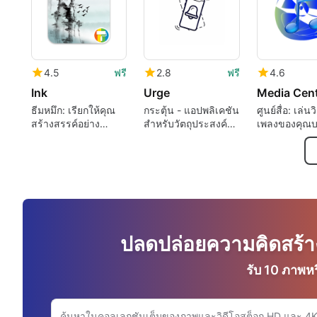
4.5
ฟรี
2.8
ฟรี
4.6
Ink
Urge
Media Cen
ธีมหมึก: เรียกให้คุณ
กระตุ้น - แอปพลิเคชัน
ศูนย์สื่อ: เล่น
สร้างสรรค์อย่าง
สำหรับวัตถุประสงค์
เพลงของคุณ
แท้จริง
ฉุกเฉิน
Android
ปลดปล่อยความคิดสร้า
รับ 10 ภาพหร
ค้นหาเว็บไซต์ Adobe.com