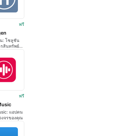
ฟรี
gen
น: โซลูชัน
รสินทรัพย์
P
ฟรี
usic
sic: แอปดน
บวงจรของคุณ