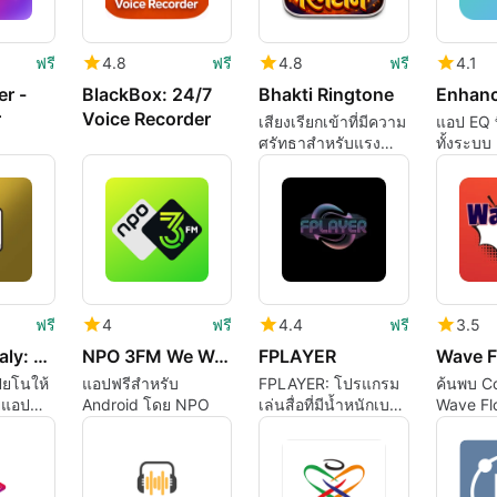
ฟรี
4.8
ฟรี
4.8
ฟรี
4.1
er -
BlackBox: 24/7
Bhakti Ringtone
r
Voice Recorder
เสียงเรียกเข้าที่มีความ
แอป EQ ที
ศรัทธาสำหรับแรง
ทั้งระบบ
บันดาลใจในแต่ละวัน
ฟรี
4
ฟรี
4.4
ฟรี
3.5
instrumentaly: Piano Practice
NPO 3FM We Want More
FPLAYER
Wave F
ปียโนให้
แอปฟรีสำหรับ
FPLAYER: โปรแกรม
ค้นพบ C
ยแอป
Android โดย NPO
เล่นสื่อที่มีน้ำหนักเบา
Wave Fl
สำหรับ Android
Android