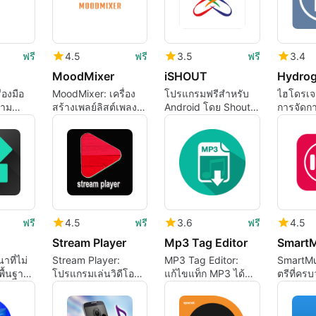
ฟรี
4.5
ฟรี
3.5
ฟรี
3.4
MoodMixer
iSHOUT
Hydro
่องมือ
MoodMixer: เครื่อง
โปรแกรมฟรีสำหรับ
ไฮโดรเจ
วาม
สร้างเพลย์ลิสต์เพลงที่
Android โดย Shout-
การจัดกา
ณ
ปรับให้เหมาะกับ
It-Now
ของ SA
บุคลิกภาพ
ฟรี
4.5
ฟรี
3.6
ฟรี
4.5
Stream Player
Mp3 Tag Editor
SmartM
าที่ไม่
Stream Player:
MP3 Tag Editor:
SmartMu
พื้นฐาน
โปรแกรมเล่นวิดีโอ
แก้ไขแท็ก MP3 ได้
ตรีที่คร
และเสียงสุดยอด
อย่างง่ายดาย
สำหรับ Android