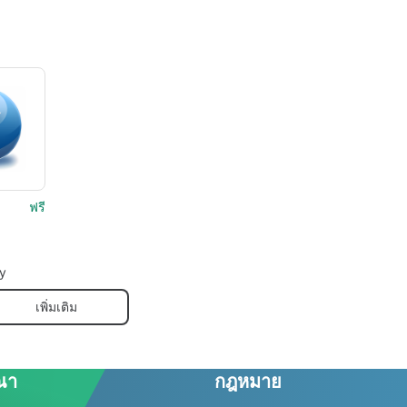
ฟรี
y
เพิ่มเติม
ณา
กฎหมาย