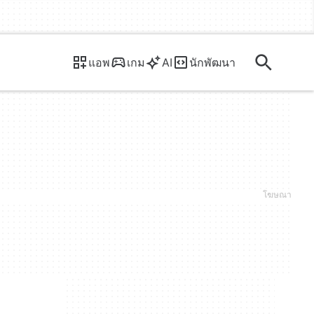
แอพ
เกม
AI
นักพัฒนา