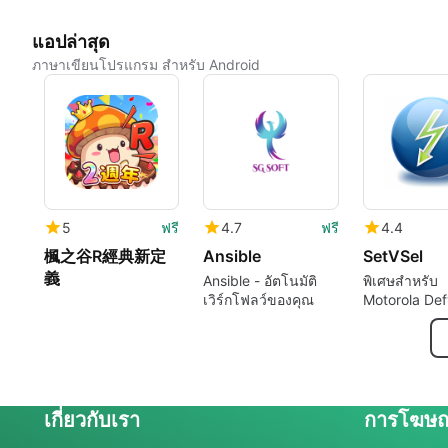
แอปล่าสุด
ภาษาเขียนโปรแกรม สำหรับ Android
5
ฟรี
4.7
ฟรี
4.4
楓之谷R經典新定
Ansible
SetVSel
義
Ansible - อัตโนมัติ
พิเศษสำหรับ
เวิร์กโฟลว์ของคุณ
Motorola Def
เกี่ยวกับเรา
การโฆษ