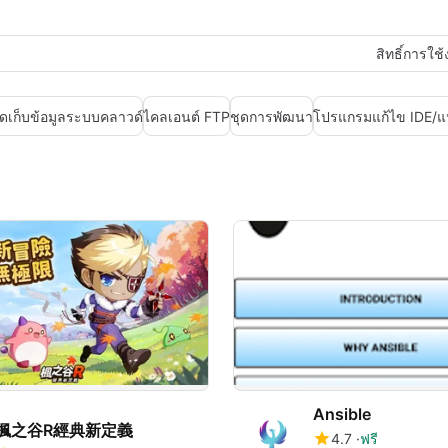
สิทธิ์การใช
ัดเก็บข้อมูลระบบคลาวด์
ไคลเอนต์ FTP
ชุดการพัฒนา
โปรแกรมแก้ไข IDE/แห
Ansible
楓之谷R經典新定義
4.7
ฟรี