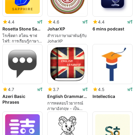
4.4
ฟรี
4.6
ฟรี
4.4
ฟรี
Rosetta Stone Sapphire
JoharXP
6 mins podcast
โรเซ็ตตา สโตน ซาฟ
สำรวจภาษาเผ่าพันธุ์กับ
ไฟร์: การเรียนรู้ภาษา
JoharXP
แบบดื่มด่ำบน Android
4.7
ฟรี
3.7
ฟรี
4.5
ฟรี
Azeri Basic
English Grammar Test
Intellectica
Phrases
การทดสอบไวยากรณ์
ภาษาอังกฤษ - เป็น
ไวยากรณ์ของคุณจนถึง
ยานัตถุ์หรือไม่ ทดสอบ
ฟรี!