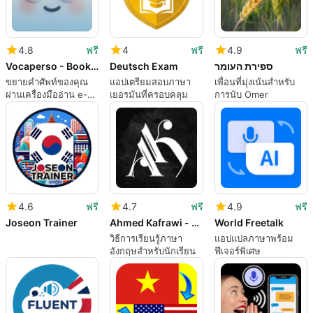
4.8
ฟรี
4
ฟรี
4.9
ฟรี
Vocaperso - Books & Vocabulary
Deutsch Exam
ספירת העומר
ขยายคำศัพท์ของคุณ
แอปเตรียมสอบภาษา
เพื่อนที่มุ่งเน้นสำหรับ
ผ่านเครื่องมืออ่าน e-
เยอรมันที่ครอบคลุม
การนับ Omer
book แบบโต้ตอบ
4.6
ฟรี
4.7
ฟรี
4.9
ฟรี
Joseon Trainer
Ahmed Kafrawi - احمد الكفراوي
World Freetalk
วิธีการเรียนรู้ภาษา
แอปแปลภาษาพร้อม
อังกฤษสำหรับนักเรียน
ฟีเจอร์พิเศษ