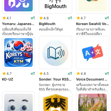
4.1
ฟรี
4.8
ฟรี
4.7
ฟรี
Yomaru: Japanese Kanji & Words
BigMouth
Korean Swahili Vocabulary
เปลี่ยนสิ่งที่คุณเห็นให้
สอนเด็กเล็กให้พูด
เรียนภาษาเกาหลีและ
เป็นบทเรียนภาษาญี่ปุ่น
สวาฮิลีในแอปเดียว
4.7
ฟรี
4.5
ฟรี
4.8
ฟรี
KO-UZ
Sonder: Your RSS Narrator
Voice Document PDF Translator
Sonder: ผู้บรรยาย
เครื่องแปลภาษาทั้งหมด
RSS ที่ครอบคลุมของ
ในที่เดียวสำหรับเสียง
คุณ
กล้อง และ PDF บน
Android