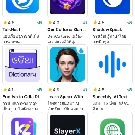
4.6
ฟรี
4.3
ฟรี
4.5
ฟรี
TalkNest
GenCulture: Slang Translator
ShadowSpeak
แอปเรียนรู้ภาษาที่เน้น
GenCulture: เครื่อง
การเรียนรู้ภาษาโดย
การสนทนา
แปลสแลงที่ดีที่สุด
การฝึกพูด
4.1
ฟรี
4.8
ฟรี
4.5
ฟรี
English to Odia Dictionary
Learn Speak With AI Assistant
Speechly: AI Text to Speech
การแปลภาษาอังกฤษ
โค้ชการสนทนา AI
แอป TTS ที่ขับเคลื่อน
เป็นภาษาโอเดียอย่าง
สำหรับการฝึกพูดภาษา
ด้วย AI
รวดเร็วและแม่นยำ
อังกฤษบน Android