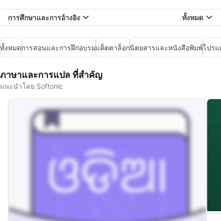
การศึกษาและการอ้างอิง
ทั้งหมด
ทั้งหมด
การสอนและการฝึกอบรม
แค็ตตาล็อก
นิตยสารและหนังสือพิมพ์
โปรแก
ภาษาและการแปล ที่สำคัญ
แนะนำโดย Softonic