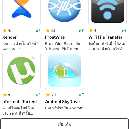
4.2
ฟรี
3.9
ฟรี
4
ฟรี
Xender
FrostWire
WiFi File Transfer
แอปการถ่ายโอนไฟล์ที่
FrostWire Basic เป็น
ติดตั้งแอปฟรีเพื่อให้คุณ
หลากหลาย
โปรแกรม BitTorrent
สามารถถ่ายโอนไฟล์
Client และ
แบบไร้สาย
SoundCloud
Downloader เต็มรูป
แบบพร้อมด้วยมีเดียเพล
เยอร์
4.1
ฟรี
3.7
ฟรี
µTorrent- Torrent Downloader
Android SkyDrive Explorer
ดาวน์โหลดไฟล์ด้วย
แอปฟรีสำหรับ Android
uTorrent สำหรับ
Android
เพิ่มเติม