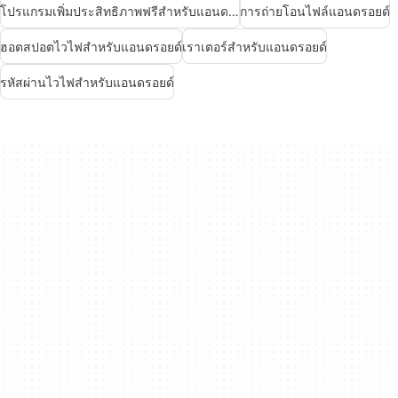
โปรแกรมเพิ่มประสิทธิภาพฟรีสำหรับแอนดรอยด์
การถ่ายโอนไฟล์แอนดรอยด์
ฮอตสปอตไวไฟสำหรับแอนดรอยด์
เราเตอร์สำหรับแอนดรอยด์
รหัสผ่านไวไฟสำหรับแอนดรอยด์