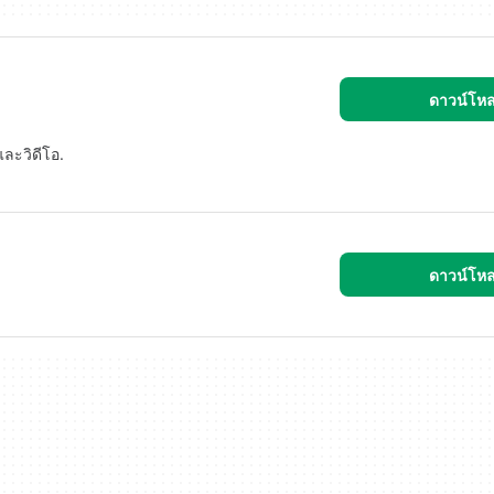
ดาวน์โห
และวิดีโอ.
ดาวน์โห