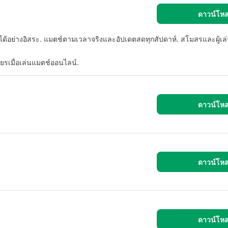
ดาวน์โห
การได้อย่างอิสระ. แมตช์ตามเวลาจริงและอัปเดตสดทุกสัปดาห์. สโมสรและผู้
ถียรเมื่อเล่นแมตช์ออนไลน์.
ดาวน์โห
ดาวน์โห
ดาวน์โห