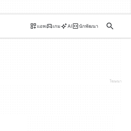
แอพ
เกม
AI
นักพัฒนา