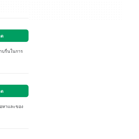
ลด
าบรื่นในการ
ลด
ื้อหาและของ