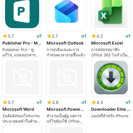
Adobe PDF
ไปยังรูปแบบ Adobe
PDF และ Apple
Pages
3.7
ฟรี
2.7
ฟรี
4.2
ฟรี
Publisher Pro - Microsoft Publisher Edition
Microsoft Outlook
Microsoft Excel
Publisher Pro - ดู,
การส่งอีเมลและการ
การสมัครสมาชิก
แก้ไข, แปลงเอกสาร
กำหนดเวลาง่ายขึ้นแล้ว
Office 365 ไม่จำเป็น
Microsoft Publisher
ต้องทำให้แอปนี้มี
ไปเป็นรูปแบบ Adobe
ประโยชน์อีกต่อไป
PDF และ Apple
Pages
3.7
ฟรี
3.9
ฟรี
4.3
ฟรี
Microsoft Word
Microsoft PowerPoint
Downloader Elite Free
รุ่นสัมผัสของโปรแกรม
ทำงานเป็นผู้ดู แต่การ
แอปฟรีสำหรับ iPhone
ประมวลผลคำในตำนาน
แก้ไขต้องใช้ Office
ของ Microsoft
365