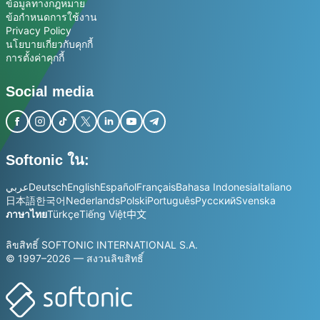
ข้อมูลทางกฎหมาย
ข้อกำหนดการใช้งาน
Privacy Policy
นโยบายเกี่ยวกับคุกกี้
การตั้งค่าคุกกี้
Social media
Softonic ใน:
عربي
Deutsch
English
Español
Français
Bahasa Indonesia
Italiano
日本語
한국어
Nederlands
Polski
Português
Русский
Svenska
ภาษาไทย
Türkçe
Tiếng Việt
中文
ลิขสิทธิ์ SOFTONIC INTERNATIONAL S.A.
© 1997–2026 — สงวนลิขสิทธิ์