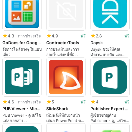
4.3
การชำระเงิน
4.9
ฟรี
2.8
ฟรี
GoDocs for Google Docs
ContractorTools
Daysk
จัดการไฟล์ต่างๆ ในแอป
การประเมินและการ
Daysk ช่วยให้คุณ
เดียว
ออกใบแจ้งหนี้ที่มี
ทำงาน แบ่งปัน และ
ประสิทธิภาพสำหรับ
จัดการ
ผู้รับเหมา
4.6
การชำระเงิน
5
ฟรี
4
ฟรี
PUB Viewer - Microsoft Publisher Edition
SlideShark
Publisher Expert - Microsoft Publisher Edition
PUB Viewer - ดู แก้ไข
เพิ่มพลังให้กับงานนำ
ผู้เชี่ยวชาญด้าน
แปลงเอกสาร
เสนอ PowerPoint ของ
Publisher - ดู, แก้ไข,
Microsoft Publisher
คุณ
แปลงเอกสาร
(.pub) เป็นรูปแบบ
Microsoft Publisher