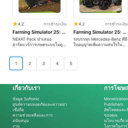
4.2
การชำระเงิน
4.2
การชำระเงิน
Farming Simulator 25: NEXAT Pack
Farming Simulator 25: Mercedes-Benz Trucks Pack
NEXAT Pack นำเสนอ
รถบรรทุก Mercedes-Benz ที่มี
ฮาร์ดแวร์การเกษตรแบบโมดู
ใบอนุญาตเพิ่มความสนใจใน
ลาร์ที่ครบวงจรสู่ Farming
การขนส่งหนักใน Farming
Simulator 25
Simulator
1
2
3
4
5
เกี่ยวกับเรา
การโฆษ
ข้อมูล Softonic
Monetization 
ศูนย์ความปลอดภัยและความน่า
Publishers
เชื่อถือ
อัพโหลดและจ
ความช่วยเหลือและการ
ของคุณ
สนับสนุน
นโยบายเกี่ยว
งาน
โอกาสในกา